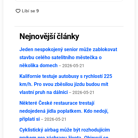
Nejnovější články
Jeden nespokojený senior může zablokovat
stavbu celého satelitního městečka o
několika domech
– 2026-05-21
Kalifornie testuje autobusy s rychlostí 225
km/h. Pro svou zběsilou jízdu budou mít
vlastní pruh na dálnici
– 2026-05-21
Některé České restaurace trestají
nedojedená jídla poplatkem. Kdo nedojí,
připlatí si
– 2026-05-21
Cyklistický airbag může být rozhodujícím
prvkem pro záchranu života. Objevují se