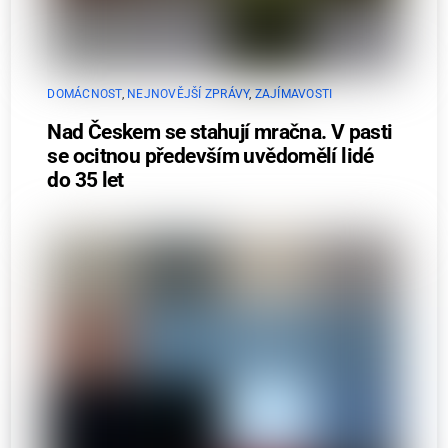
DOMÁCNOST
,
NEJNOVĚJŠÍ ZPRÁVY
,
ZAJÍMAVOSTI
Nad Českem se stahují mračna. V pasti
se ocitnou především uvědomělí lidé
do 35 let