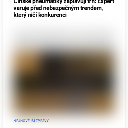
Čínské pneumatiky zaplavují trh: Expert
varuje před nebezpečným trendem,
který ničí konkurenci
NEJNOVĚJŠÍ ZPRÁVY