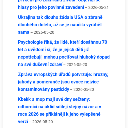
hlasy pro jeho povinné zavedení
– 2026-05-21
Ukrajina tak dlouho žádala USA o zbraně
dlouhého doletu, až se je naučila vyrábět
sama
– 2026-05-20
Psychologie říká, že lidé, kteří dosáhnou 70
let a uvědomí si, že je jejich děti již
nepotřebují, mohou pociťovat hluboký dopad
na své duševní zdraví
– 2026-05-20
Zpráva evropských úřadů potvrzuje: hrozny,
jahody a pomeranče jsou ovoce nejvíce
kontaminovány pesticidy
– 2026-05-20
Kbelík a mop mají své dny sečteny:
odborníci na úklid sdílejí stejný názor a v
roce 2026 se přiklánějí k jeho vylepšené
verzi
– 2026-05-20