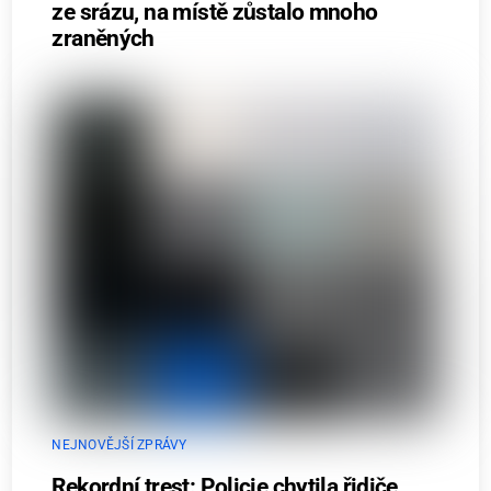
ze srázu, na místě zůstalo mnoho
zraněných
NEJNOVĚJŠÍ ZPRÁVY
Rekordní trest: Policie chytila řidiče,