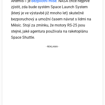
Artemis-1 je
bezpilotní mise
. NASA chce nejprve
zjistit, zda bude systém Space Launch System
(který je ve výstavbě již mnoho let) skutečně
bezporuchový a umožní časem návrat s lidmi na
Měsíc. Stojí za zmínku, že motory RS-25 jsou
stejné, jaké agentura používala na raketoplánu
Space Shuttle.