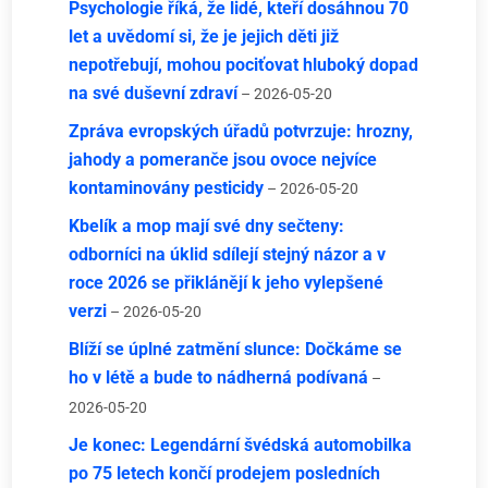
Psychologie říká, že lidé, kteří dosáhnou 70
let a uvědomí si, že je jejich děti již
nepotřebují, mohou pociťovat hluboký dopad
na své duševní zdraví
– 2026-05-20
Zpráva evropských úřadů potvrzuje: hrozny,
jahody a pomeranče jsou ovoce nejvíce
kontaminovány pesticidy
– 2026-05-20
Kbelík a mop mají své dny sečteny:
odborníci na úklid sdílejí stejný názor a v
roce 2026 se přiklánějí k jeho vylepšené
verzi
– 2026-05-20
Blíží se úplné zatmění slunce: Dočkáme se
ho v létě a bude to nádherná podívaná
–
2026-05-20
Je konec: Legendární švédská automobilka
po 75 letech končí prodejem posledních