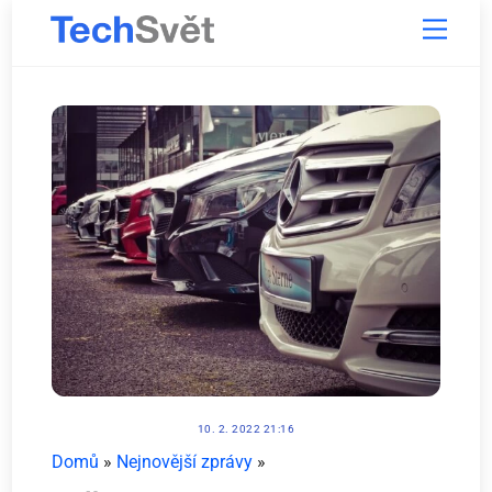
Skip
Menu
to
content
10. 2. 2022 21:16
Domů
»
Nejnovější zprávy
»