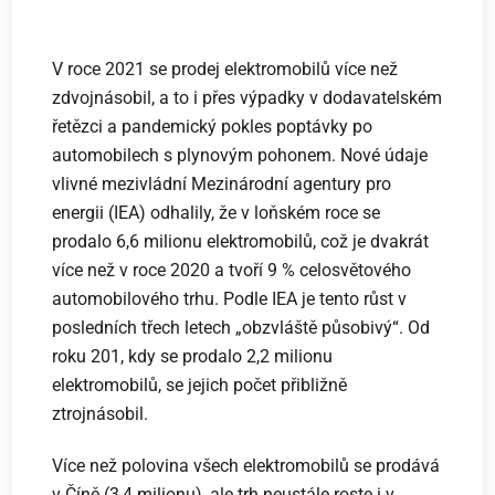
V roce 2021 se prodej elektromobilů více než
zdvojnásobil, a to i přes výpadky v dodavatelském
řetězci a pandemický pokles poptávky po
automobilech s plynovým pohonem. Nové údaje
vlivné mezivládní Mezinárodní agentury pro
energii (IEA) odhalily, že v loňském roce se
prodalo 6,6 milionu elektromobilů, což je dvakrát
více než v roce 2020 a tvoří 9 % celosvětového
automobilového trhu. Podle IEA je tento růst v
posledních třech letech „obzvláště působivý“. Od
roku 201, kdy se prodalo 2,2 milionu
elektromobilů, se jejich počet přibližně
ztrojnásobil.
Více než polovina všech elektromobilů se prodává
v Číně (3,4 milionu), ale trh neustále roste i v