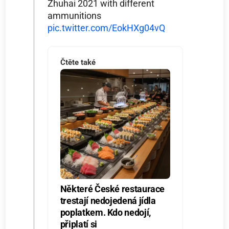
Zhuhai 2021 with different
ammunitions
pic.twitter.com/EokHXg04vQ
Čtěte také
Některé České restaurace
trestají nedojedená jídla
poplatkem. Kdo nedojí,
připlatí si