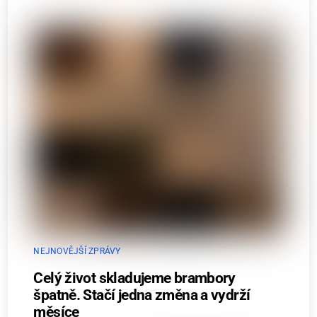
NEJNOVĚJŠÍ ZPRÁVY
Celý život skladujeme brambory
špatně. Stačí jedna změna a vydrží
měsíce