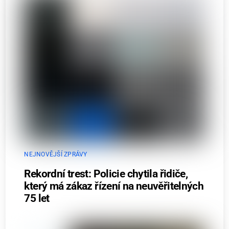
NEJNOVĚJŠÍ ZPRÁVY
Rekordní trest: Policie chytila řidiče,
který má zákaz řízení na neuvěřitelných
75 let