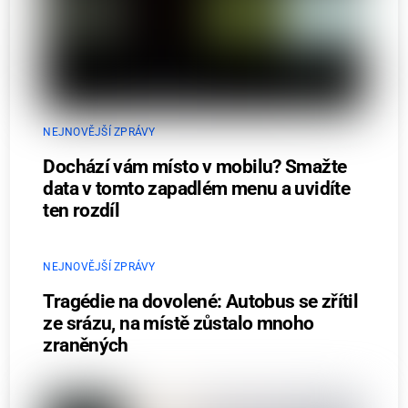
NEJNOVĚJŠÍ ZPRÁVY
Dochází vám místo v mobilu? Smažte
data v tomto zapadlém menu a uvidíte
ten rozdíl
NEJNOVĚJŠÍ ZPRÁVY
Tragédie na dovolené: Autobus se zřítil
ze srázu, na místě zůstalo mnoho
zraněných