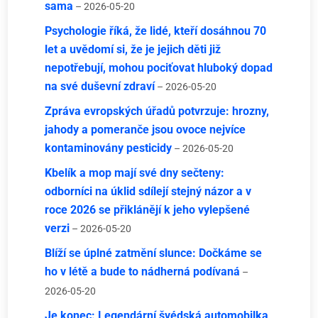
sama
– 2026-05-20
Psychologie říká, že lidé, kteří dosáhnou 70
let a uvědomí si, že je jejich děti již
nepotřebují, mohou pociťovat hluboký dopad
na své duševní zdraví
– 2026-05-20
Zpráva evropských úřadů potvrzuje: hrozny,
jahody a pomeranče jsou ovoce nejvíce
kontaminovány pesticidy
– 2026-05-20
Kbelík a mop mají své dny sečteny:
odborníci na úklid sdílejí stejný názor a v
roce 2026 se přiklánějí k jeho vylepšené
verzi
– 2026-05-20
Blíží se úplné zatmění slunce: Dočkáme se
ho v létě a bude to nádherná podívaná
–
2026-05-20
Je konec: Legendární švédská automobilka