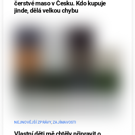
čerstvé maso v Česku. Kdo kupuje
jinde, dělá velkou chybu
NEJNOVĚJŠÍ ZPRÁVY
,
ZAJÍMAVOSTI
Vlastní děti mě chtěly připravit o