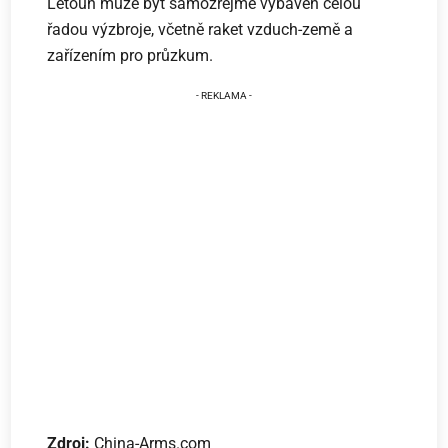
Letoun může být samozřejmě vybaven celou
řadou výzbroje, včetně raket vzduch-země a
zařízením pro průzkum.
Zdroj:
China-Arms.com