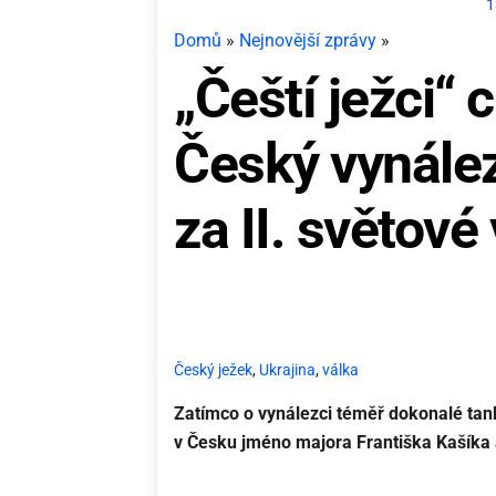
1
Domů
»
Nejnovější zprávy
»
„Čeští ježci“ 
Český vynález
za II. světové
Český ježek
,
Ukrajina
,
válka
Zatímco o vynálezci téměř dokonalé tank
v Česku jméno majora Františka Kašíka 