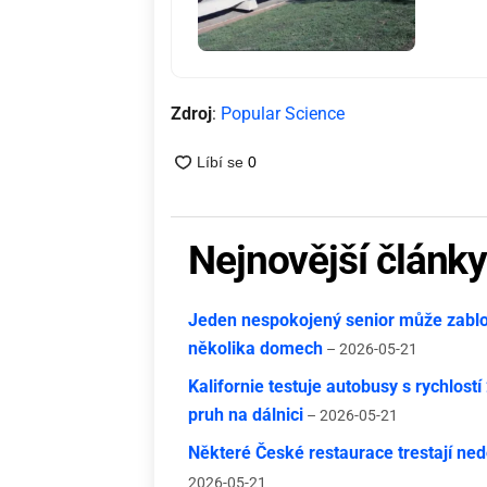
Zdroj
:
Popular Science
Nejnovější článk
Jeden nespokojený senior může zablok
několika domech
– 2026-05-21
Kalifornie testuje autobusy s rychlost
pruh na dálnici
– 2026-05-21
Některé České restaurace trestají nedo
2026-05-21