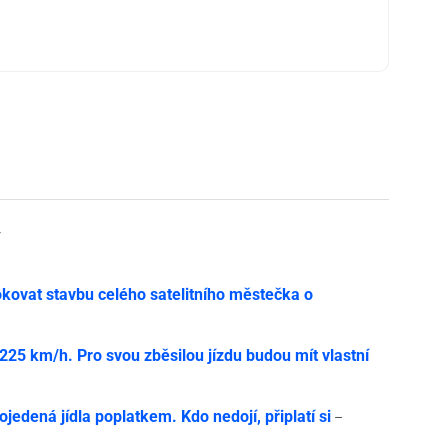
y
ovat stavbu celého satelitního městečka o
í 225 km/h. Pro svou zběsilou jízdu budou mít vlastní
jedená jídla poplatkem. Kdo nedojí, připlatí si
–