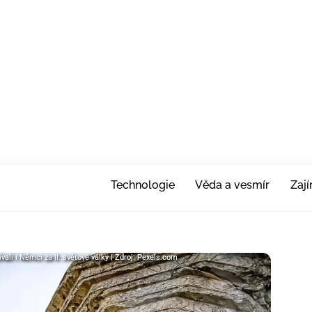
Technologie
Věda a vesmír
Zaj
ívali i Němci za II. světové války | Zdroj: Pexels.com
ívali i Němci za II. světové války | Zdroj: Pexels.com