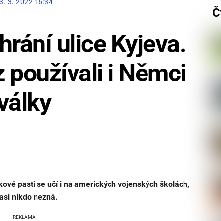
3. 3. 2022 16:34
Č
chrání ulice Kyjeva.
 používali i Němci
 války
ové pasti se učí i na amerických vojenských školách,
asi nikdo nezná.