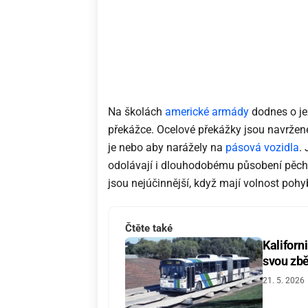
Na školách
americké armády
dodnes o jež
překážce. Ocelové překážky jsou navržené
je nebo aby narážely na
pásová vozidla
.
odolávají i dlouhodobému působení pěcho
jsou nejúčinnější, když mají volnost pohy
Čtěte také
Kaliforn
svou zbě
21. 5. 2026