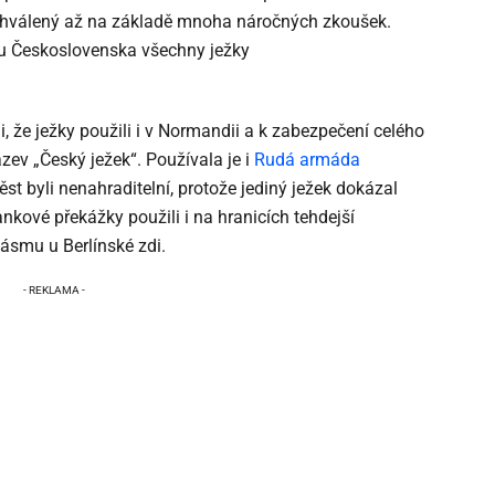
chválený až na základě mnoha náročných zkoušek.
u Československa všechny ježky
, že ježky použili i v Normandii a k zabezpečení celého
zev „Český ježek“. Používala je i
Rudá armáda
st byli nenahraditelní, protože jediný ježek dokázal
tankové překážky použili i na hranicích tehdejší
ásmu u Berlínské zdi.