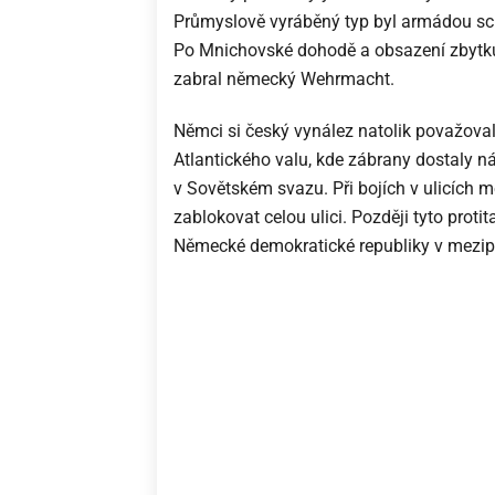
Průmyslově vyráběný typ byl armádou s
Po Mnichovské dohodě a obsazení zbytk
zabral německý Wehrmacht.
Němci si český vynález natolik považovali
Atlantického valu, kde zábrany dostaly ná
v Sovětském svazu. Při bojích v ulicích mě
zablokovat celou ulici. Později tyto proti
Německé demokratické republiky v mezip