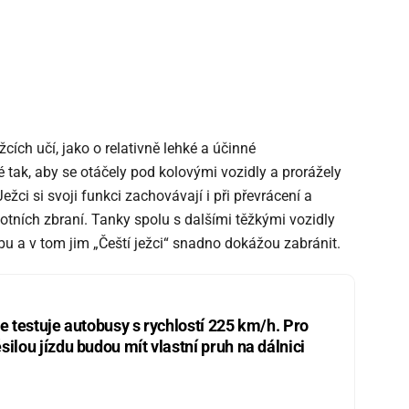
cích učí, jako o relativně lehké a účinné
 tak, aby se otáčely pod kolovými vozidly a prorážely
 Ježci si svoji funkci zachovávají i při převrácení a
tních zbraní. Tanky spolu s dalšími těžkými vozidly
bu a v tom jim „Čeští ježci“ snadno dokážou zabránit.
ie testuje autobusy s rychlostí 225 km/h. Pro
silou jízdu budou mít vlastní pruh na dálnici