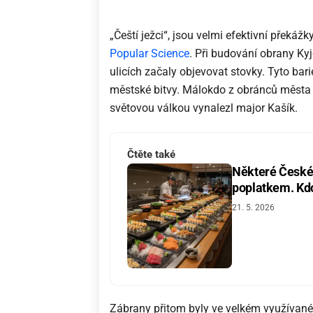
„Čeští ježci“, jsou velmi efektivní překá
Popular Science
. Při budování obrany Kyj
ulicích začaly objevovat stovky. Tyto bar
městské bitvy. Málokdo z obránců města 
světovou válkou vynalezl major Kašík.
Čtěte také
Některé České 
poplatkem. Kdo 
21. 5. 2026
Zábrany přitom byly ve velkém využívané