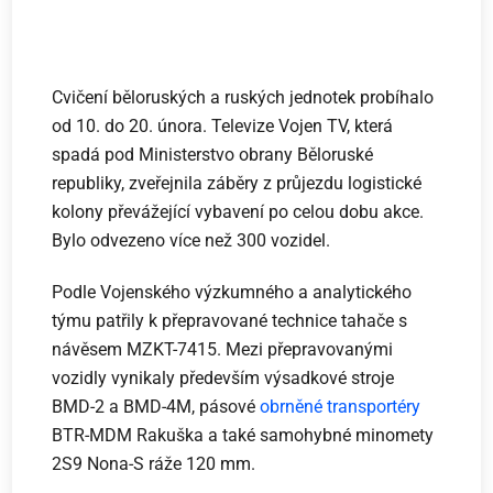
Cvičení běloruských a ruských jednotek probíhalo
od 10. do 20. února. Televize Vojen TV, která
spadá pod Ministerstvo obrany Běloruské
republiky, zveřejnila záběry z průjezdu logistické
kolony převážející vybavení po celou dobu akce.
Bylo odvezeno více než 300 vozidel.
Podle Vojenského výzkumného a analytického
týmu patřily k přepravované technice tahače s
návěsem MZKT-7415. Mezi přepravovanými
vozidly vynikaly především výsadkové stroje
BMD-2 a BMD-4M, pásové
obrněné transportéry
BTR-MDM Rakuška a také samohybné minomety
2S9 Nona-S ráže 120 mm.