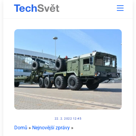
Skip
Menu
to
content
22. 2. 2022 12:45
Domů
»
Nejnovější zprávy
»