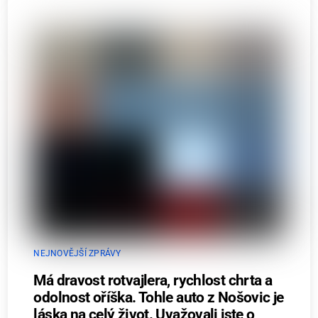
NEJNOVĚJŠÍ ZPRÁVY
Má dravost rotvajlera, rychlost chrta a
odolnost oříška. Tohle auto z Nošovic je
láska na celý život. Uvažovali jste o