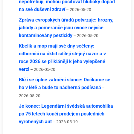
nepotřebují, mohou pociťovat hluboký dopad
na své duševní zdraví
– 2026-05-20
Zpráva evropských úřadů potvrzuje: hrozny,
jahody a pomeranče jsou ovoce nejvíce
kontaminovány pesticidy
– 2026-05-20
Kbelík a mop mají své dny sečteny:
odborníci na úklid sdílejí stejný názor a v
roce 2026 se přiklánějí k jeho vylepšené
verzi
– 2026-05-20
Blíží se úplné zatmění slunce: Dočkáme se
ho v létě a bude to nádherná podívaná
–
2026-05-20
Je konec: Legendární švédská automobilka
po 75 letech končí prodejem posledních
vyrobených aut
– 2026-05-19