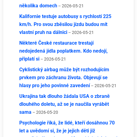
několika domech
– 2026-05-21
Kalifornie testuje autobusy s rychlostí 225
km/h. Pro svou zběsilou jízdu budou mít
vlastní pruh na dálnici
– 2026-05-21
Některé České restaurace trestají
nedojedená jídla poplatkem. Kdo nedojí,
připlatí si
– 2026-05-21
Cyklistický airbag může být rozhodujícím
prvkem pro záchranu života. Objevují se
hlasy pro jeho povinné zavedení
– 2026-05-21
Ukrajina tak dlouho žádala USA o zbraně
dlouhého doletu, až se je naučila vyrábět
sama
– 2026-05-20
Psychologie říká, že lidé, kteří dosáhnou 70
let a uvědomí si, že je jejich děti již