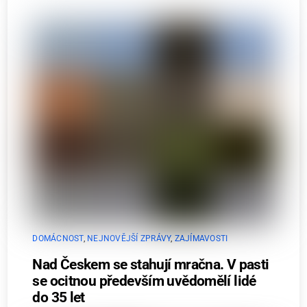
DOMÁCNOST
,
NEJNOVĚJŠÍ ZPRÁVY
,
ZAJÍMAVOSTI
Nad Českem se stahují mračna. V pasti
se ocitnou především uvědomělí lidé
do 35 let