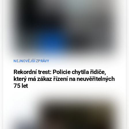
NEJNOVĚJŠÍ ZPRÁVY
Rekordní trest: Policie chytila řidiče,
který má zákaz řízení na neuvěřitelných
75 let