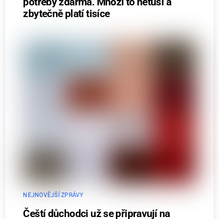
potřeby zdarma. Mnozí to netuší a
zbytečně platí tisíce
NEJNOVĚJŠÍ ZPRÁVY
Čeští důchodci už se připravují na