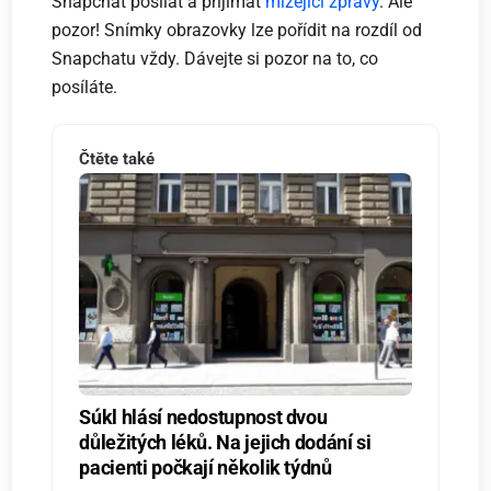
Snapchat posílat a přijímat
mizející zprávy
. Ale
pozor! Snímky obrazovky lze pořídit na rozdíl od
Snapchatu vždy. Dávejte si pozor na to, co
posíláte.
Čtěte také
Súkl hlásí nedostupnost dvou
důležitých léků. Na jejich dodání si
pacienti počkají několik týdnů