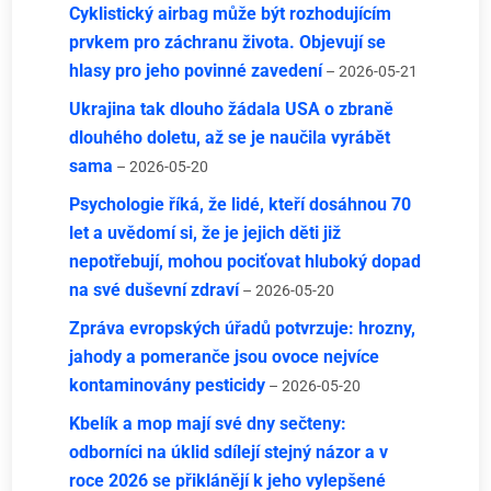
Cyklistický airbag může být rozhodujícím
prvkem pro záchranu života. Objevují se
hlasy pro jeho povinné zavedení
– 2026-05-21
Ukrajina tak dlouho žádala USA o zbraně
dlouhého doletu, až se je naučila vyrábět
sama
– 2026-05-20
Psychologie říká, že lidé, kteří dosáhnou 70
let a uvědomí si, že je jejich děti již
nepotřebují, mohou pociťovat hluboký dopad
na své duševní zdraví
– 2026-05-20
Zpráva evropských úřadů potvrzuje: hrozny,
jahody a pomeranče jsou ovoce nejvíce
kontaminovány pesticidy
– 2026-05-20
Kbelík a mop mají své dny sečteny:
odborníci na úklid sdílejí stejný názor a v
roce 2026 se přiklánějí k jeho vylepšené