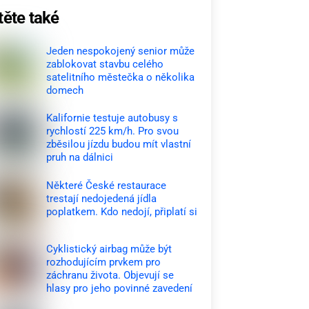
těte také
Jeden nespokojený senior může
zablokovat stavbu celého
satelitního městečka o několika
domech
Kalifornie testuje autobusy s
rychlostí 225 km/h. Pro svou
zběsilou jízdu budou mít vlastní
pruh na dálnici
Některé České restaurace
trestají nedojedená jídla
poplatkem. Kdo nedojí, připlatí si
Cyklistický airbag může být
rozhodujícím prvkem pro
záchranu života. Objevují se
hlasy pro jeho povinné zavedení