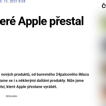
0. 12. 2021 8:28
Č
teré Apple přestal
ik nových produktů, od barevného 24palcového iMacu
 jsme se i s některými dalšími produkty. Níže jsme
ství, které Apple přestane vyrábět.