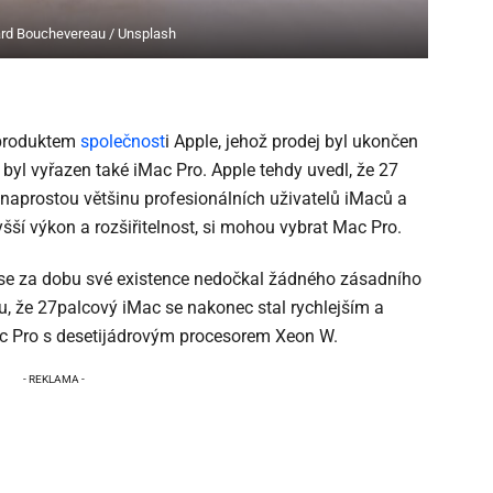
rd Bouchevereau / Unsplash
 produktem
společnost
i Apple, jehož prodej byl ukončen
 byl vyřazen také iMac Pro. Apple tehdy uvedl, že 27
naprostou většinu profesionálních uživatelů iMaců a
vyšší výkon a rozšiřitelnost, si mohou vybrat Mac Pro.
 se za dobu své existence nedočkal žádného zásadního
, že 27palcový iMac se nakonec stal rychlejším a
c Pro s desetijádrovým procesorem Xeon W.