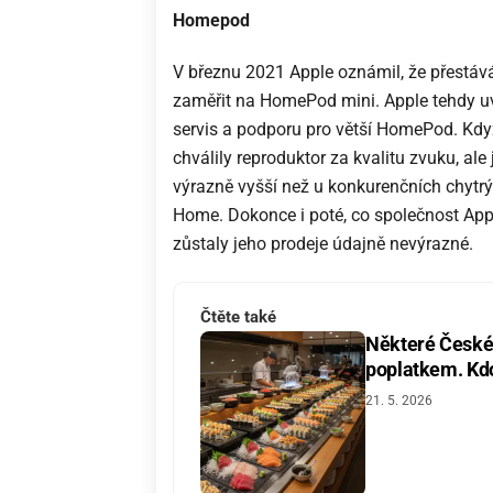
Homepod
V březnu 2021 Apple oznámil, že přestáv
zaměřit na HomePod mini. Apple tehdy uv
servis a podporu pro větší HomePod. Kdy
chválily reproduktor za kvalitu zvuku, al
výrazně vyšší než u konkurenčních chytr
Home. Dokonce i poté, co společnost App
zůstaly jeho prodeje údajně nevýrazné.
Čtěte také
Některé České 
poplatkem. Kdo 
21. 5. 2026