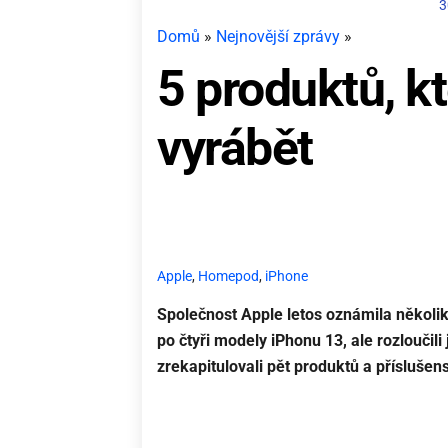
3
Domů
»
Nejnovější zprávy
»
5 produktů, k
vyrábět
Apple
,
Homepod
,
iPhone
Společnost Apple letos oznámila někol
po čtyři modely iPhonu 13, ale rozloučili
zrekapitulovali pět produktů a příslušen