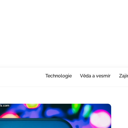
Technologie
Věda a vesmír
Zaj
els.com
els.com