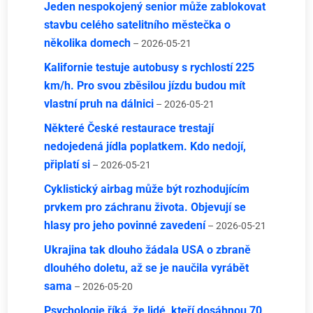
Jeden nespokojený senior může zablokovat
stavbu celého satelitního městečka o
několika domech
– 2026-05-21
Kalifornie testuje autobusy s rychlostí 225
km/h. Pro svou zběsilou jízdu budou mít
vlastní pruh na dálnici
– 2026-05-21
Některé České restaurace trestají
nedojedená jídla poplatkem. Kdo nedojí,
připlatí si
– 2026-05-21
Cyklistický airbag může být rozhodujícím
prvkem pro záchranu života. Objevují se
hlasy pro jeho povinné zavedení
– 2026-05-21
Ukrajina tak dlouho žádala USA o zbraně
dlouhého doletu, až se je naučila vyrábět
sama
– 2026-05-20
Psychologie říká, že lidé, kteří dosáhnou 70