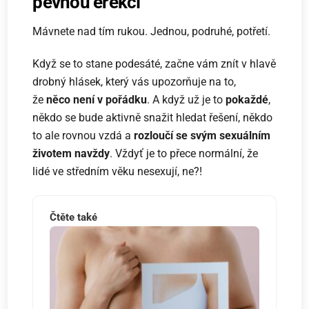
pevnou erekcí
Mávnete nad tím rukou. Jednou, podruhé, potřetí.
Když se to stane podesáté, začne vám znít v hlavě
drobný hlásek, který vás upozorňuje na to,
že
něco není v pořádku
. A když už je to
pokaždé
,
někdo se bude aktivně snažit hledat řešení, někdo
to ale rovnou vzdá a
rozloučí se svým sexuálním
životem navždy
. Vždyť je to přece normální, že
lidé ve středním věku nesexují, ne?!
Čtěte také