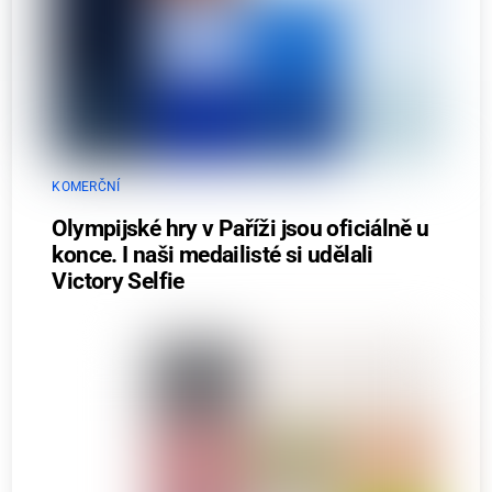
KOMERČNÍ
Olympijské hry v Paříži jsou oficiálně u
konce. I naši medailisté si udělali
Victory Selfie