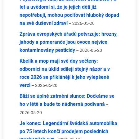
let a uvědomí si, že je jejich děti již
nepotřebují, mohou pociťovat hluboký dopad
na své duševní zdraví
– 2026-05-20
Zpráva evropských úřadů potvrzuje: hrozny,
jahody a pomeranče jsou ovoce nejvíce
kontaminovány pesticidy
– 2026-05-20
Kbelík a mop mají své dny sečteny:
odborníci na úklid sdílejí stejný názor a v
roce 2026 se přiklánějí k jeho vylepšené
verzi
– 2026-05-20
Blíží se úplné zatmění slunce: Dočkáme se
ho v létě a bude to nádherná podívaná
–
2026-05-20
Je konec: Legendární švédská automobilka
po 75 letech končí prodejem posledních