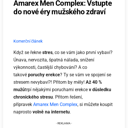
Amarex Men Complex: Vstupte
do nové éry mužského zdraví
Komerční článek
Když se řekne
stres
, co se vám jako první vybaví?
Únava, nervozita, špatná nálada, snížení
výkonnosti, častější chybování? A co
takové
poruchy erekce
? Ty se vám ve spojení se
stresem nevybaví?! Přitom by měly!
Až 40 %
mužů
trpí nějakými poruchami erekce
v důsledku
chronického stresu
. Přitom řešení,
přípravek
Amarex Men Complex
, si můžete koupit
naprosto
volně na internetu
.