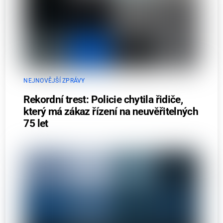
NEJNOVĚJŠÍ ZPRÁVY
Rekordní trest: Policie chytila řidiče,
který má zákaz řízení na neuvěřitelných
75 let