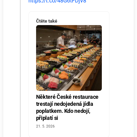
https://t.co/48G6tFDjV8
Čtěte také
Některé České restaurace
trestají nedojedená jídla
poplatkem. Kdo nedojí,
připlatí si
21. 5. 2026