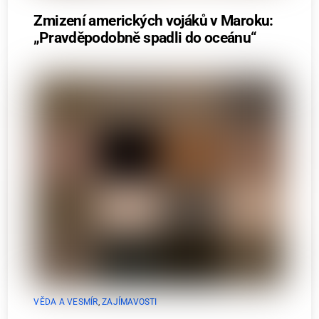
Zmizení amerických vojáků v Maroku:
„Pravděpodobně spadli do oceánu“
VĚDA A VESMÍR
,
ZAJÍMAVOSTI