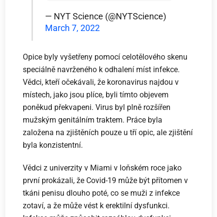
— NYT Science (@NYTScience)
March 7, 2022
Opice byly vyšetřeny pomocí celotělového skenu
speciálně navrženého k odhalení míst infekce.
Vědci, kteří očekávali, že koronavirus najdou v
místech, jako jsou plíce, byli tímto objevem
poněkud překvapeni. Virus byl plně rozšířen
mužským genitálním traktem. Práce byla
založena na zjištěních pouze u tří opic, ale zjištění
byla konzistentní.
Vědci z univerzity v Miami v loňském roce jako
první prokázali, že Covid-19 může být přítomen v
tkáni penisu dlouho poté, co se muži z infekce
zotaví, a že může vést k erektilní dysfunkci.