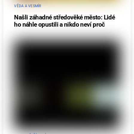
VĚDA A VESMÍR
Našli záhadné středověké město: Lidé
ho náhle opustili a nikdo neví proč