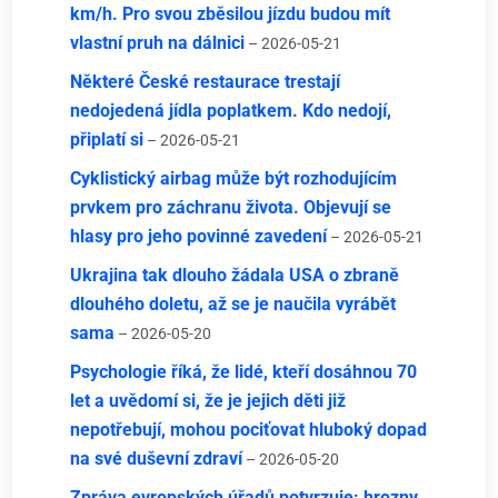
km/h. Pro svou zběsilou jízdu budou mít
vlastní pruh na dálnici
– 2026-05-21
Některé České restaurace trestají
nedojedená jídla poplatkem. Kdo nedojí,
připlatí si
– 2026-05-21
Cyklistický airbag může být rozhodujícím
prvkem pro záchranu života. Objevují se
hlasy pro jeho povinné zavedení
– 2026-05-21
Ukrajina tak dlouho žádala USA o zbraně
dlouhého doletu, až se je naučila vyrábět
sama
– 2026-05-20
Psychologie říká, že lidé, kteří dosáhnou 70
let a uvědomí si, že je jejich děti již
nepotřebují, mohou pociťovat hluboký dopad
na své duševní zdraví
– 2026-05-20
Zpráva evropských úřadů potvrzuje: hrozny,