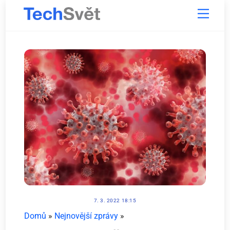
Skip
Menu
to
content
7. 3. 2022 18:15
Domů
»
Nejnovější zprávy
»