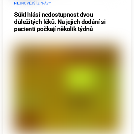
NEJNOVĚJŠÍ ZPRÁVY
Súkl hlásí nedostupnost dvou
důležitých léků. Na jejich dodání si
pacienti počkají několik týdnů