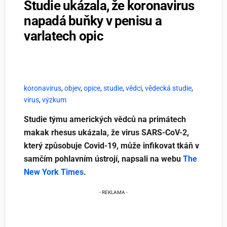
Studie ukázala, že koronavirus
napadá buňky v penisu a
varlatech opic
koronavirus
,
objev
,
opice
,
studie
,
vědci
,
vědecká studie
,
virus
,
výzkum
Studie týmu amerických vědců na primátech
makak rhesus ukázala, že virus SARS-CoV-2,
který způsobuje Covid-19, může infikovat tkáň v
samčím pohlavním ústrojí, napsali na webu
The
New York Times
.