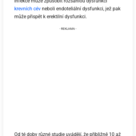
Infekce může způsobit rozsáhlou dysfunkci
krevních cév
neboli endoteliální dysfunkci, jež pak
může přispět k erektilní dysfunkci.
Od té doby různé studie uvádějí, že přibližně 10 až