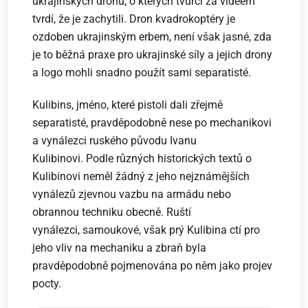
ukrajinských dronů, o kterých tvůrci za videem
tvrdí, že je zachytili. Dron kvadrokoptéry je
ozdoben ukrajinským erbem, není však jasné, zda
je to běžná praxe pro ukrajinské síly a jejich drony
a logo mohli snadno použít sami separatisté.
Kulibins, jméno, které pistoli dali zřejmě
separatisté, pravděpodobně nese po mechanikovi
a vynálezci ruského původu Ivanu
Kulibinovi. Podle různých historických textů o
Kulibinovi neměl žádný z jeho nejznámějších
vynálezů zjevnou vazbu na armádu nebo
obrannou techniku ​​obecně. Ruští
vynálezci, samoukové, však prý Kulibina ctí pro
jeho vliv na mechaniku a zbraň byla
pravděpodobně pojmenována po něm jako projev
pocty.