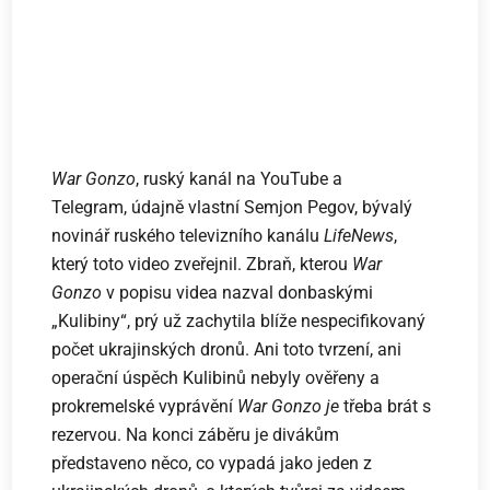
War Gonzo
, ruský kanál na YouTube a
Telegram, údajně vlastní Semjon Pegov, bývalý
novinář ruského televizního kanálu
LifeNews
,
který toto video zveřejnil. Zbraň, kterou
War
Gonzo
v popisu videa nazval donbaskými
„Kulibiny“, prý už zachytila ​​blíže nespecifikovaný
počet ukrajinských dronů. Ani toto tvrzení, ani
operační úspěch Kulibinů nebyly ověřeny a
prokremelské vyprávění
War Gonzo je
třeba brát s
rezervou. Na konci záběru je divákům
představeno něco, co vypadá jako jeden z