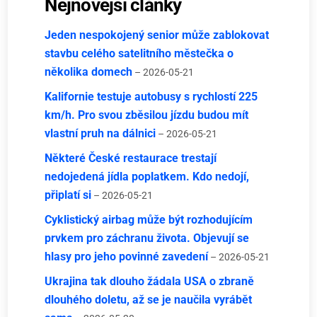
Nejnovější články
Jeden nespokojený senior může zablokovat
stavbu celého satelitního městečka o
několika domech
– 2026-05-21
Kalifornie testuje autobusy s rychlostí 225
km/h. Pro svou zběsilou jízdu budou mít
vlastní pruh na dálnici
– 2026-05-21
Některé České restaurace trestají
nedojedená jídla poplatkem. Kdo nedojí,
připlatí si
– 2026-05-21
Cyklistický airbag může být rozhodujícím
prvkem pro záchranu života. Objevují se
hlasy pro jeho povinné zavedení
– 2026-05-21
Ukrajina tak dlouho žádala USA o zbraně
dlouhého doletu, až se je naučila vyrábět