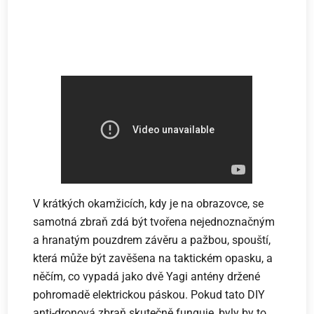
V krátkých okamžicích, kdy je na obrazovce, se
samotná zbraň zdá být tvořena nejednoznačným
a hranatým pouzdrem závěru a pažbou, spouští,
která může být zavěšena na taktickém opasku, a
něčím, co vypadá jako dvě Yagi antény držené
pohromadě elektrickou páskou. Pokud tato DIY
anti-dronová zbraň skutečně funguje, byly by to