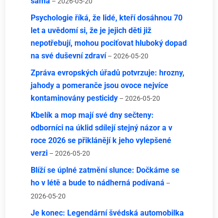
sama
– 2026-05-20
Psychologie říká, že lidé, kteří dosáhnou 70
let a uvědomí si, že je jejich děti již
nepotřebují, mohou pociťovat hluboký dopad
na své duševní zdraví
– 2026-05-20
Zpráva evropských úřadů potvrzuje: hrozny,
jahody a pomeranče jsou ovoce nejvíce
kontaminovány pesticidy
– 2026-05-20
Kbelík a mop mají své dny sečteny:
odborníci na úklid sdílejí stejný názor a v
roce 2026 se přiklánějí k jeho vylepšené
verzi
– 2026-05-20
Blíží se úplné zatmění slunce: Dočkáme se
ho v létě a bude to nádherná podívaná
–
2026-05-20
Je konec: Legendární švédská automobilka