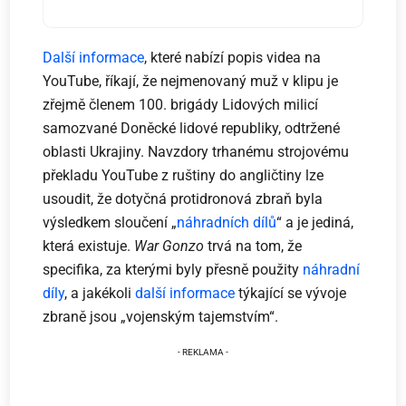
Další informace
, které nabízí popis videa na
YouTube, říkají, že nejmenovaný muž v klipu je
zřejmě členem 100. brigády Lidových milicí
samozvané Doněcké lidové republiky, odtržené
oblasti Ukrajiny. Navzdory trhanému strojovému
překladu YouTube z ruštiny do angličtiny lze
usoudit, že dotyčná protidronová zbraň byla
výsledkem sloučení „
náhradních dílů
“ a je jediná,
která existuje.
War Gonzo
trvá na tom, že
specifika, za kterými byly přesně použity
náhradní
díly
, a jakékoli
další informace
týkající se vývoje
zbraně jsou „vojenským tajemstvím“.