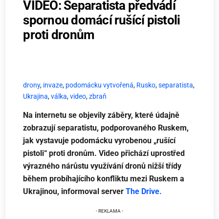
VIDEO: Separatista předvádí
spornou domácí rušící pistoli
proti dronům
drony
,
invaze
,
podomácku vytvořená
,
Rusko
,
separatista
,
Ukrajina
,
válka
,
video
,
zbraň
Na internetu se objevily záběry, které údajně
zobrazují separatistu, podporovaného Ruskem,
jak vystavuje podomácku vyrobenou „rušící
pistoli“ proti dronům. Video přichází uprostřed
výrazného nárůstu využívání dronů nižší třídy
během probíhajícího konfliktu mezi Ruskem a
Ukrajinou, informoval server
The Drive.