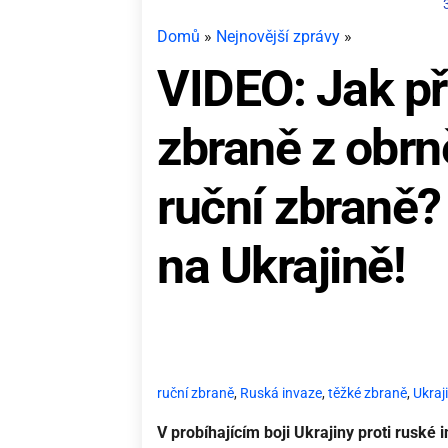
Domů
»
Nejnovější zprávy
»
VIDEO: Jak p
zbraně z obrn
ruční zbraně? 
na Ukrajině!
ruční zbraně
,
Ruská invaze
,
těžké zbraně
,
Ukraj
V probíhajícím boji Ukrajiny proti ruské