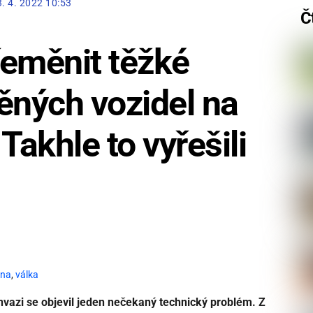
3. 4. 2022 10:53
Č
řeměnit těžké
ěných vozidel na
Takhle to vyřešili
ina
,
válka
 invazi se objevil jeden nečekaný technický problém. Z