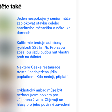
těte také
Jeden nespokojený senior může
zablokovat stavbu celého
satelitního městečka o několika
domech
Kalifornie testuje autobusy s
rychlostí 225 km/h. Pro svou
zběsilou jízdu budou mít vlastní
pruh na dálnici
Některé České restaurace
trestají nedojedená jídla
poplatkem. Kdo nedojí, připlatí si
Cyklistický airbag může být
rozhodujícím prvkem pro
záchranu života. Objevují se
hlasy pro jeho povinné zavedení