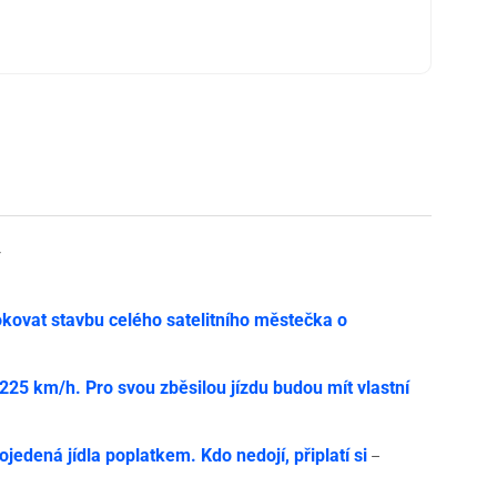
y
ovat stavbu celého satelitního městečka o
í 225 km/h. Pro svou zběsilou jízdu budou mít vlastní
jedená jídla poplatkem. Kdo nedojí, připlatí si
–