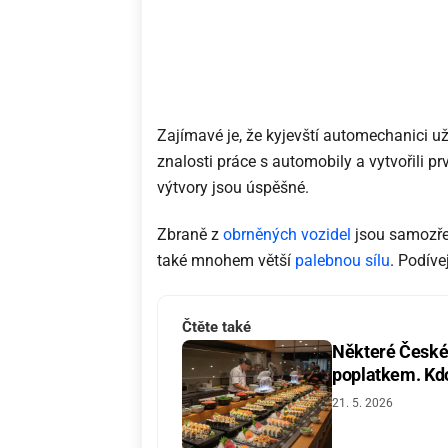
Zajímavé je, že kyjevští automechanici už 
znalosti práce s automobily a vytvořili p
výtvory jsou úspěšné.
Zbraně z
obrněných vozidel
jsou samozřej
také mnohem větší
palebnou sílu
. Podíve
Čtěte také
Některé České 
poplatkem. Kdo 
21. 5. 2026