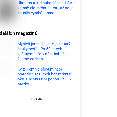
Ukrajina tak dlouho žádala USA o
zbraně dlouhého doletu, až se je
naučila vyrábět sama
dalších magazinů
Mysleli jsme, že je to jen starý
český seriál. Po 50 letech
zjišťujeme, že v něm bohužel
žijeme dodnes
Kvíz: Těmhle slovům naši
prarodiče rozuměli bez mrknutí
oka. Dnešní Češi pohoří už u 5.
otázky