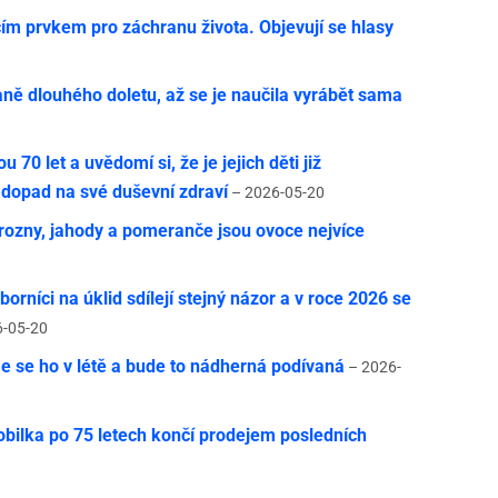
cím prvkem pro záchranu života. Objevují se hlasy
1
ně dlouhého doletu, až se je naučila vyrábět sama
u 70 let a uvědomí si, že je jejich děti již
 dopad na své duševní zdraví
– 2026-05-20
rozny, jahody a pomeranče jsou ovoce nejvíce
orníci na úklid sdílejí stejný názor a v roce 2026 se
-05-20
e se ho v létě a bude to nádherná podívaná
– 2026-
bilka po 75 letech končí prodejem posledních