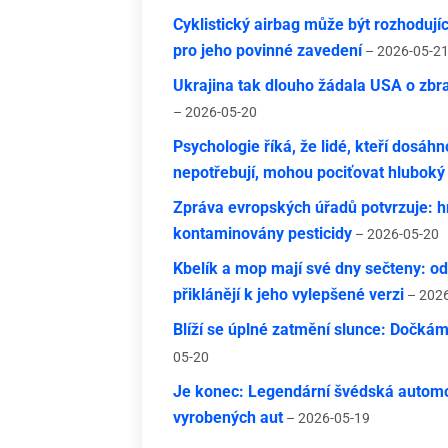
Cyklistický airbag může být rozhodují
pro jeho povinné zavedení
– 2026-05-2
Ukrajina tak dlouho žádala USA o zbra
– 2026-05-20
Psychologie říká, že lidé, kteří dosáhno
nepotřebují, mohou pociťovat hluboký
Zpráva evropských úřadů potvrzuje: h
kontaminovány pesticidy
– 2026-05-20
Kbelík a mop mají své dny sečteny: odb
přiklánějí k jeho vylepšené verzi
– 2026
Blíží se úplné zatmění slunce: Dočkám
05-20
Je konec: Legendární švédská automo
vyrobených aut
– 2026-05-19