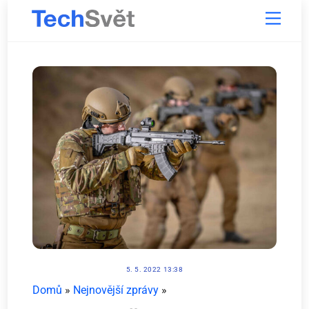
Skip
Menu
to
content
5. 5. 2022 13:38
Domů
»
Nejnovější zprávy
»