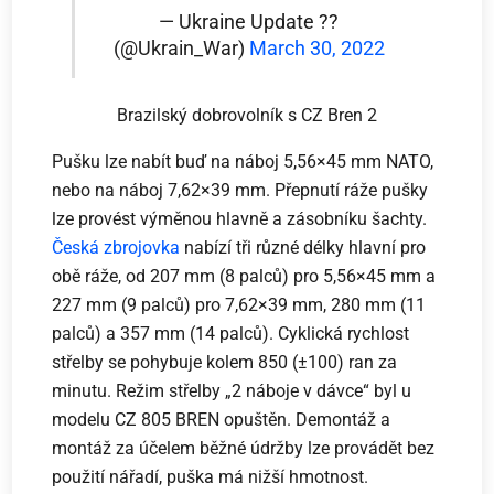
— Ukraine Update ??
(@Ukrain_War)
March 30, 2022
Brazilský dobrovolník s CZ Bren 2
Pušku lze nabít buď na náboj 5,56×45 mm NATO,
nebo na náboj 7,62×39 mm. Přepnutí ráže pušky
lze provést výměnou hlavně a zásobníku šachty.
Česká zbrojovka
nabízí tři různé délky hlavní pro
obě ráže, od 207 mm (8 palců) pro 5,56×45 mm a
227 mm (9 palců) pro 7,62×39 mm, 280 mm (11
palců) a 357 mm (14 palců). Cyklická rychlost
střelby se pohybuje kolem 850 (±100) ran za
minutu. Režim střelby „2 náboje v dávce“ byl u
modelu CZ 805 BREN opuštěn. Demontáž a
montáž za účelem běžné údržby lze provádět bez
použití nářadí, puška má nižší hmotnost.