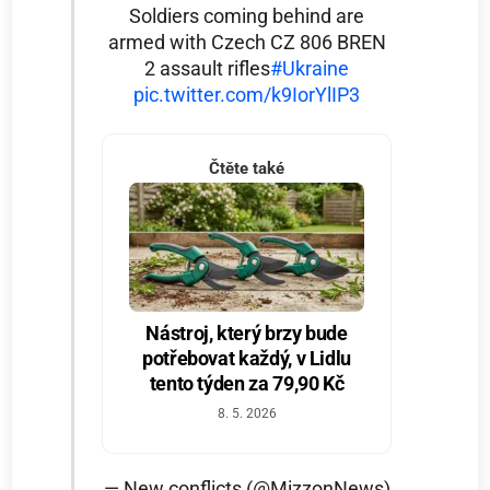
Soldiers coming behind are
armed with Czech CZ 806 BREN
2 assault rifles
#Ukraine
pic.twitter.com/k9IorYlIP3
Čtěte také
Nástroj, který brzy bude
potřebovat každý, v Lidlu
tento týden za 79,90 Kč
8. 5. 2026
— New conflicts (@MizzonNews)