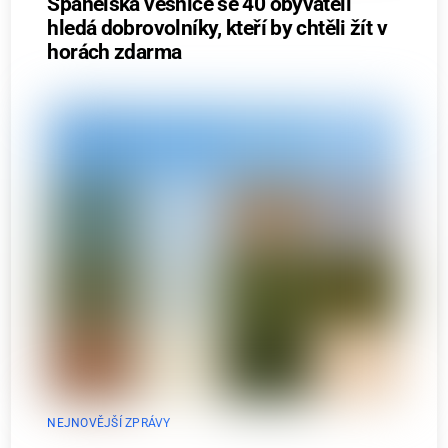
Španělská vesnice se 40 obyvateli
hledá dobrovolníky, kteří by chtěli žít v
horách zdarma
NEJNOVĚJŠÍ ZPRÁVY