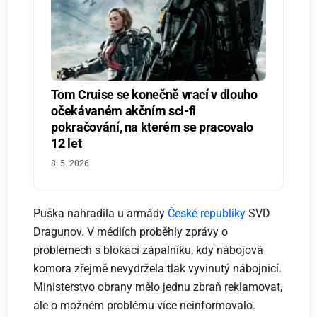
Tom Cruise se konečně vrací v dlouho
očekávaném akčním sci-fi
pokračování, na kterém se pracovalo
12 let
8. 5. 2026
Puška nahradila u armády
České republiky
SVD
Dragunov. V médiích proběhly zprávy o
problémech s blokací zápalníku, kdy nábojová
komora zřejmě nevydržela tlak vyvinutý nábojnicí.
Ministerstvo obrany mělo jednu zbraň reklamovat,
ale o možném problému více neinformovalo.