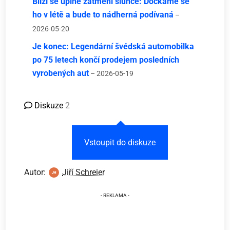
Blíží se úplné zatmění slunce: Dočkáme se
ho v létě a bude to nádherná podívaná
–
2026-05-20
Je konec: Legendární švédská automobilka
po 75 letech končí prodejem posledních
vyrobených aut
– 2026-05-19
Diskuze
2
Vstoupit do diskuze
Autor:
Jiří Schreier