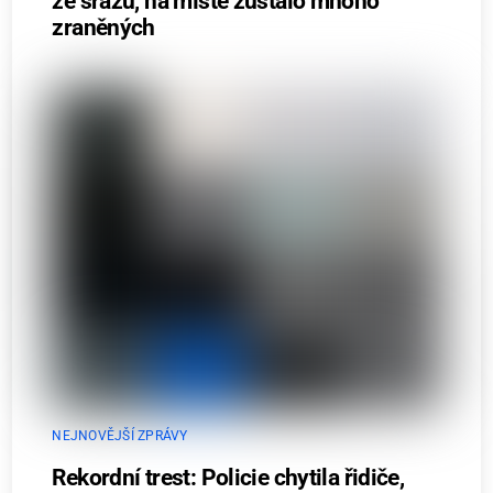
ze srázu, na místě zůstalo mnoho
zraněných
NEJNOVĚJŠÍ ZPRÁVY
Rekordní trest: Policie chytila řidiče,