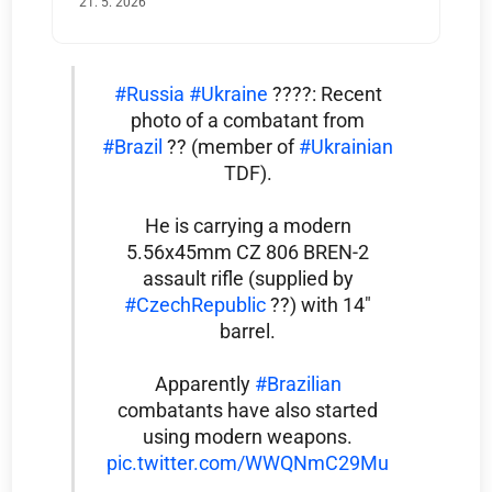
21. 5. 2026
#Russia
#Ukraine
????: Recent
photo of a combatant from
#Brazil
?? (member of
#Ukrainian
TDF).
He is carrying a modern
5.56x45mm CZ 806 BREN-2
assault rifle (supplied by
#CzechRepublic
??) with 14"
barrel.
Apparently
#Brazilian
combatants have also started
using modern weapons.
pic.twitter.com/WWQNmC29Mu