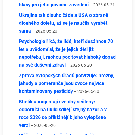
hlasy pro jeho povinné zavedení
– 2026-05-21
Ukrajina tak dlouho žádala USA o zbraně
dlouhého doletu, až se je naučila vyrábět
sama
– 2026-05-20
Psychologie říká, že lidé, kteří dosáhnou 70
let a uvědomí si, že je jejich děti již
nepotřebují, mohou pociťovat hluboký dopad
na své duševní zdraví
– 2026-05-20
Zpráva evropských úřadů potvrzuje: hrozny,
jahody a pomeranče jsou ovoce nejvíce
kontaminovány pesticidy
– 2026-05-20
Kbelík a mop mají své dny sečteny:
odborníci na úklid sdílejí stejný názor a v
roce 2026 se přiklánějí k jeho vylepšené
verzi
– 2026-05-20