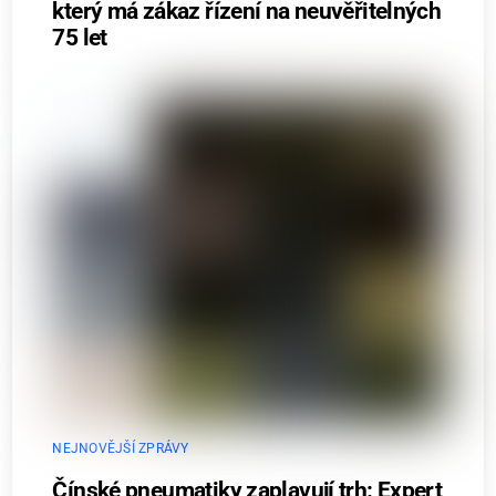
který má zákaz řízení na neuvěřitelných
75 let
NEJNOVĚJŠÍ ZPRÁVY
Čínské pneumatiky zaplavují trh: Expert