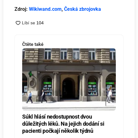
Zdroj:
Wikiwand.com
,
Česká zbrojovka
Čtěte také
Súkl hlásí nedostupnost dvou
důležitých léků. Na jejich dodání si
pacienti počkají několik týdnů