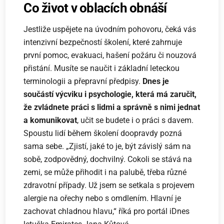
Co život v oblacích obnáší
Jestliže uspějete na úvodním pohovoru, čeká vás
intenzivní bezpečností školení, které zahrnuje
první pomoc, evakuaci, hašení požáru či nouzová
přistání. Musíte se naučit i základní leteckou
terminologii a přepravní předpisy.
Dnes je
součástí výcviku i psychologie, která má zaručit,
že zvládnete práci s lidmi a správně s nimi jednat
a komunikovat
, učit se budete i o práci s davem.
Spoustu lidí během školení doopravdy pozná
sama sebe. „Zjistí, jaké to je, být závislý sám na
sobě, zodpovědný, dochvilný. Cokoli se stává na
zemi, se může přihodit i na palubě, třeba různé
zdravotní případy. Už jsem se setkala s projevem
alergie na ořechy nebo s omdlením. Hlavní je
zachovat chladnou hlavu,“ říká pro portál iDnes