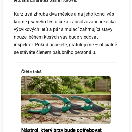
letuška Emirates Jana Kůtová.
Kurz trvá zhruba dva měsíce a na jeho konci vás
kromě psaného testu čeká i absolvování několika
výcvikových letů a pár simulací zahrnující stavy
nouze, během kterých vás bude sledovat
inspektor. Pokud uspějete, gratulujeme – oficiálně
se stáváte členem palubního personálu.
Čtěte také
Nástroj, který brzy bude potřebovat