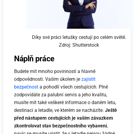
Díky své práci letušky cestují po celém světě.
Zdroj: Shutterstock
Náplň práce
Budete mít mnoho povinností a hlavně
odpovědnosti. Vaším úkolem je
zajistit
bezpečnost
a pohodlí všech cestujících. Plně
zodpovídáte za palubní servis a jeho kvalitu,
musíte mít také veškeré informace o daném letu,
destinaci a letadle, ve kterém se nacházíte.
Ještě
před nástupem cestujících je vaším závazkem
zkontrolovat stav bezpečnostního vybavení
,
navíc se musíte ujistit, že v letadle nejsou žádné