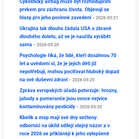
Cyklistický airbag může být rozhodujícím
prvkem pro záchranu života. Objevují se
hlasy pro jeho povinné zavedení
– 2026-05-21
Ukrajina tak dlouho žádala USA o zbraně
dlouhého doletu, až se je naučila vyrábět
sama
– 2026-05-20
Psychologie říká, že lidé, kteří dosáhnou 70
let a uvědomí si, že je jejich děti již
nepotřebují, mohou pociťovat hluboký dopad
na své duševní zdraví
– 2026-05-20
Zpráva evropských úřadů potvrzuje: hrozny,
jahody a pomeranče jsou ovoce nejvíce
kontaminovány pesticidy
– 2026-05-20
Kbelík a mop mají své dny sečteny:
odborníci na úklid sdílejí stejný názor a v
roce 2026 se přiklánějí k jeho vylepšené