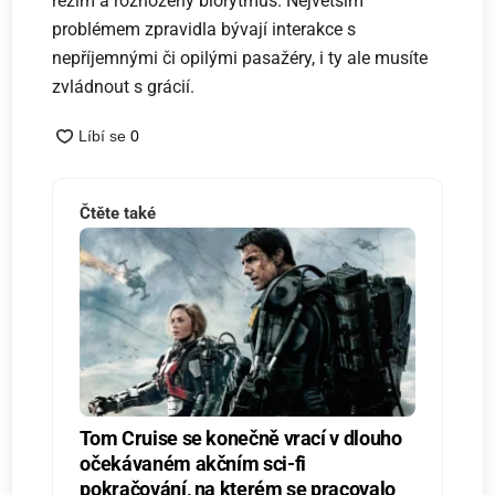
režim a rozhozený biorytmus. Největším
problémem zpravidla bývají interakce s
nepříjemnými či opilými pasažéry, i ty ale musíte
zvládnout s grácií.
Čtěte také
Tom Cruise se konečně vrací v dlouho
očekávaném akčním sci-fi
pokračování, na kterém se pracovalo