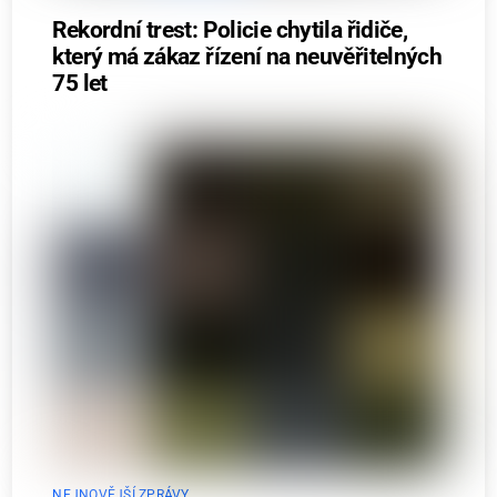
Rekordní trest: Policie chytila řidiče,
který má zákaz řízení na neuvěřitelných
75 let
NEJNOVĚJŠÍ ZPRÁVY