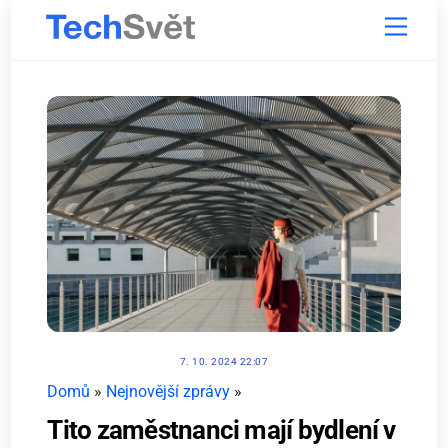
Skip
Menu
to
content
7. 10. 2024 22:07
Domů
»
Nejnovější zprávy
»
Tito zaměstnanci mají bydlení v