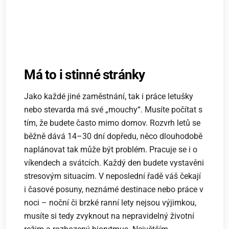
Má to i stinné stránky
Jako každé jiné zaměstnání, tak i práce letušky
nebo stevarda má své „mouchy“. Musíte počítat s
tím, že budete často mimo domov. Rozvrh letů se
běžně dává 14–30 dní dopředu, něco dlouhodobě
naplánovat tak může být problém. Pracuje se i o
víkendech a svátcích. Každý den budete vystavěni
stresovým situacím. V neposlední řadě váš čekají
i časové posuny, neznámé destinace nebo práce v
noci – noční či brzké ranní lety nejsou výjimkou,
musíte si tedy zvyknout na nepravidelný životní