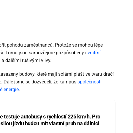
pořit pohodu zaměstnanců. Protože se mohou lépe
ější. Tomu jsou samozřejmě přizpůsobeny i
vnitřní
 a dalšími rušivými vlivy.
sazeny budovy, které mají solární plášť ve tvaru dračí
še. Dále jsme se dozvěděli, že kampus
společnosti
é energie
.
ie testuje autobusy s rychlostí 225 km/h. Pro
silou jízdu budou mít vlastní pruh na dálnici