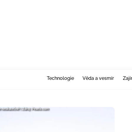
Technologie
Věda a vesmír
Zaj
e neskutečné! | Zdroj: Pexels.com
Je neskutečné! | Zdroj: Pexels.com