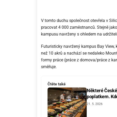
V tomto duchu společnost otevřela v Sil
pracovat 4 000 zaměstnanců. Stejně jako
kampusu navrženy s ohledem na udržitel
Futuristicky navržený kampus Bay View, kt
než 10 akrů a nachází se nedaleko Mount
formy práce (práce z domova/práce z kanc
směřuje.
Čtěte také
Některé České 
poplatkem. Kdo 
21. 5. 2026