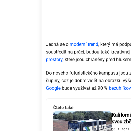
Jedná se o
moderní trend
, který má pod
soustředit na práci, budou také kreativn
prostory
, které jsou chráněny před hlukem
Do nového futuristického kampusu jsou za
šupiny, což je dobře vidět na obrázku vý
Google
bude využívat až 90 %
bezuhlíkov
Čtěte také
Kaliforn
svou zbě
21. 5. 2026