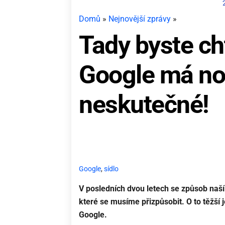
Domů
»
Nejnovější zprávy
»
Tady byste cht
Google má nov
neskutečné!
Google
,
sídlo
V posledních dvou letech se způsob naší 
které se musíme přizpůsobit. O to těžší 
Google.