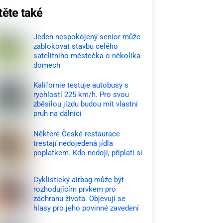
těte také
Jeden nespokojený senior může
zablokovat stavbu celého
satelitního městečka o několika
domech
Kalifornie testuje autobusy s
rychlostí 225 km/h. Pro svou
zběsilou jízdu budou mít vlastní
pruh na dálnici
Některé České restaurace
trestají nedojedená jídla
poplatkem. Kdo nedojí, připlatí si
Cyklistický airbag může být
rozhodujícím prvkem pro
záchranu života. Objevují se
hlasy pro jeho povinné zavedení