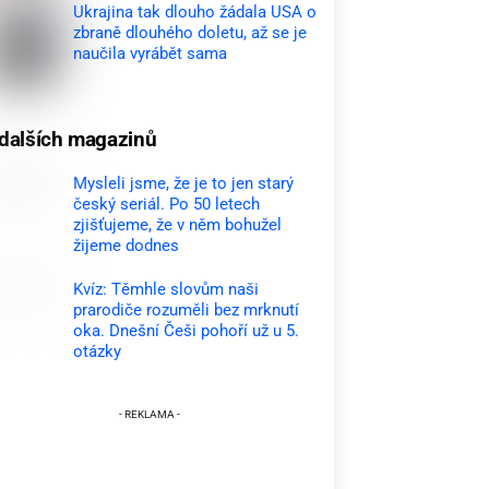
Ukrajina tak dlouho žádala USA o
zbraně dlouhého doletu, až se je
naučila vyrábět sama
dalších magazinů
Mysleli jsme, že je to jen starý
český seriál. Po 50 letech
zjišťujeme, že v něm bohužel
žijeme dodnes
Kvíz: Těmhle slovům naši
prarodiče rozuměli bez mrknutí
oka. Dnešní Češi pohoří už u 5.
otázky