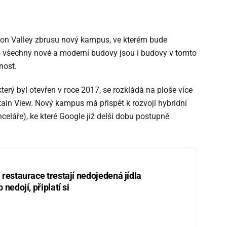
icon Valley zbrusu nový kampus, ve kterém bude
 všechny nové a moderní budovy jsou i budovy v tomto
nost.
erý byl otevřen v roce 2017, se rozkládá na ploše více
ain View. Nový kampus má přispět k rozvoji hybridní
eláře), ke které Google již delší dobu postupně
restaurace trestají nedojedená jídla
nedojí, připlatí si