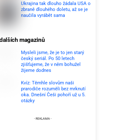
Ukrajina tak dlouho žádala USA o
zbraně dlouhého doletu, až se je
naučila vyrábět sama
dalších magazinů
Mysleli jsme, že je to jen starý
český seriál. Po 50 letech
zjišťujeme, že v něm bohužel
žijeme dodnes
Kvíz: Těmhle slovům naši
prarodiče rozuměli bez mrknutí
oka. Dnešní Češi pohoří už u 5.
otázky