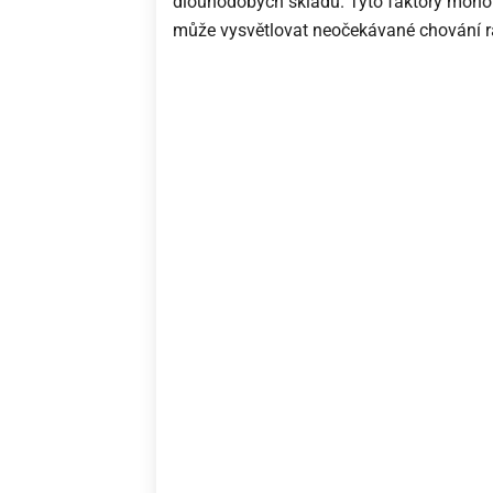
dlouhodobých skladů. Tyto faktory mohou 
může vysvětlovat neočekávané chování r