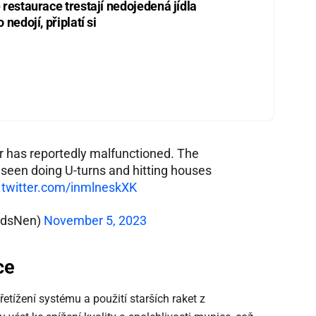
restaurace trestají nedojedená jídla
nedojí, připlatí si
r has reportedly malfunctioned. The
seen doing U-turns and hitting houses
.twitter.com/inmlneskXK
udsNen)
November 5, 2023
ce
etížení systému a použití starších raket z