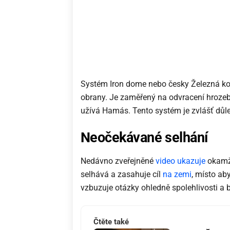
Systém Iron dome nebo česky Železná kop
obrany. Je zaměřený na odvracení hrozeb 
užívá Hamás. Tento systém je zvlášť důlež
Neočekávané selhání
Nedávno zveřejněné
video ukazuje
okamži
selhává a zasahuje cíl
na zemi
, místo aby
vzbuzuje otázky ohledně spolehlivosti a
Čtěte také