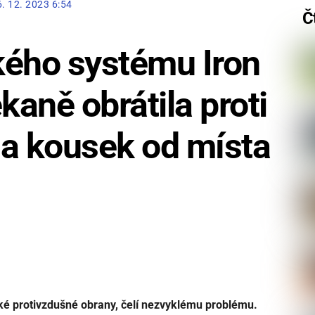
6. 12. 2023 6:54
Č
ského systému Iron
aně obrátila proti
la kousek od místa
ské protivzdušné obrany, čelí nezvyklému problému.