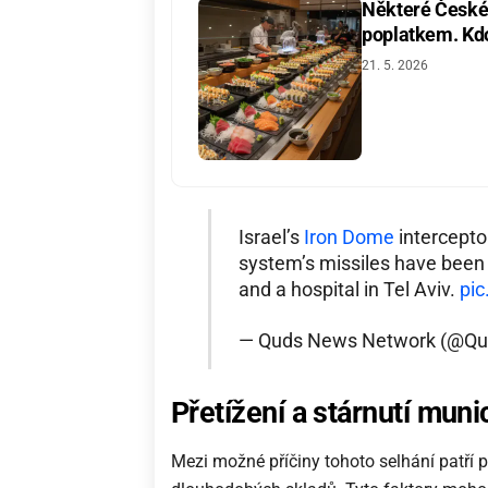
Některé České 
poplatkem. Kdo 
21. 5. 2026
Israel’s
Iron Dome
intercepto
system’s missiles have been 
and a hospital in Tel Aviv.
pic
— Quds News Network (@Q
Přetížení a stárnutí muni
Mezi možné příčiny tohoto selhání patří př