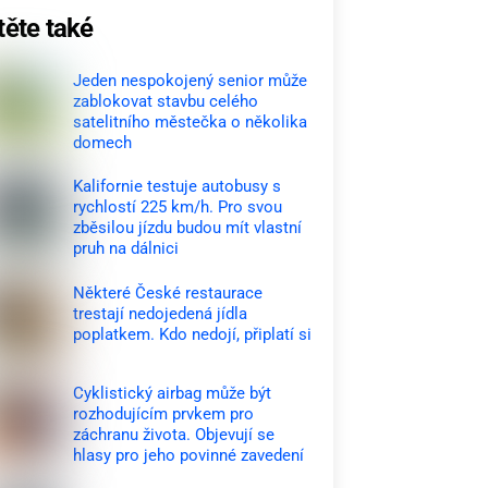
těte také
Jeden nespokojený senior může
zablokovat stavbu celého
satelitního městečka o několika
domech
Kalifornie testuje autobusy s
rychlostí 225 km/h. Pro svou
zběsilou jízdu budou mít vlastní
pruh na dálnici
Některé České restaurace
trestají nedojedená jídla
poplatkem. Kdo nedojí, připlatí si
Cyklistický airbag může být
rozhodujícím prvkem pro
záchranu života. Objevují se
hlasy pro jeho povinné zavedení