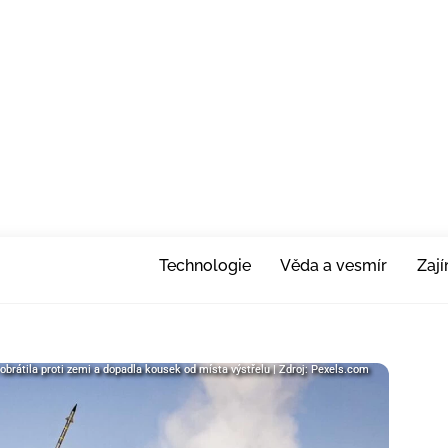
Technologie
Věda a vesmír
Zaj
brátila proti zemi a dopadla kousek od místa výstřelu | Zdroj: Pexels.com
brátila proti zemi a dopadla kousek od místa výstřelu | Zdroj: Pexels.com