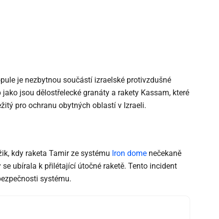
ule je nezbytnou součástí izraelské protivzdušné
jako jsou dělostřelecké granáty a rakety Kassam, které
itý pro ochranu obytných oblastí v Izraeli.
k, kdy raketa Tamir ze systému
Iron dome
nečekaně
 se ubírala k přilétající útočné raketě. Tento incident
 bezpečnosti systému.