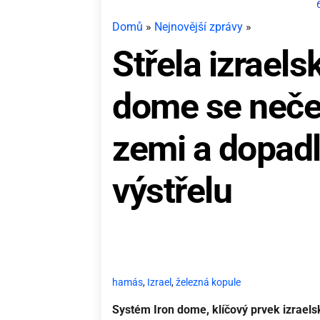
Domů
»
Nejnovější zprávy
»
Střela izrael
dome se neček
zemi a dopad
výstřelu
hamás
,
Izrael
,
železná kopule
Systém Iron dome, klíčový prvek izrael