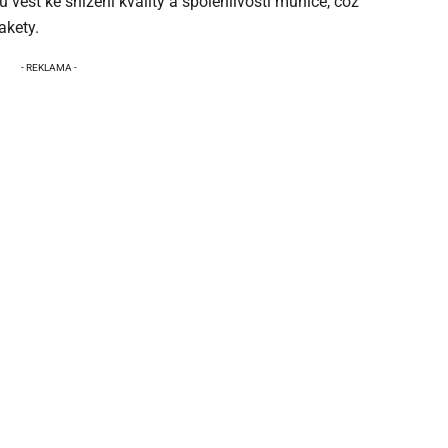
vést ke snížení kvality a spolehlivosti munice, což
akety.