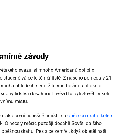
esmírné závody
ovětského svazu, si mnoho Američanů oblíbilo
 studené válce je téměř jisté. Z našeho pohledu v 21.
v mnoha ohledech neudržitelnou bažinou útlaku a
snahy lidstva dosáhnout hvězd to byli Sověti, nikoli
rvnímu místu.
do jako první úspěšně umístil na
oběžnou dráhu
kolem
. O necelý měsíc později dosáhli Sověti dalšího
 oběžnou dráhu. Pes sice zemřel, když obletěl naši