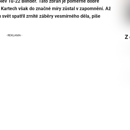
ev Tu-22 Blinder. Tato zbraň je poměrně dobře
 Kartech
však do značné míry zůstal v zapomnění. Až
svět spatřil zrnité záběry vesmírného děla, píše
Z 