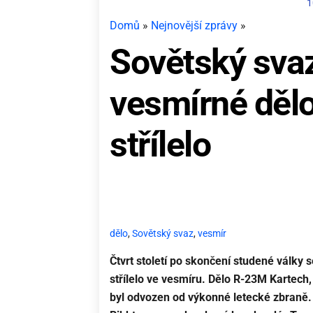
1
Domů
»
Nejnovější zprávy
»
Sovětský svaz
vesmírné dělo
střílelo
dělo
,
Sovětský svaz
,
vesmír
Čtvrt století po skončení studené války 
střílelo ve vesmíru. Dělo R-23M Kartech,
byl odvozen od výkonné letecké zbraně.