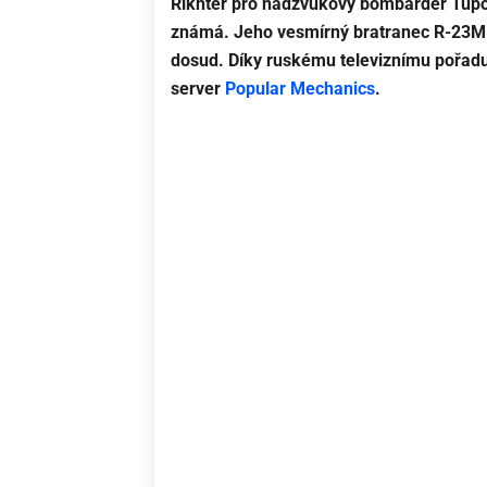
Rikhter pro nadzvukový bombardér Tupol
známá. Jeho vesmírný bratranec
R-23M
dosud. Díky ruskému televiznímu pořadu 
server
Popular Mechanics
.