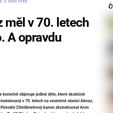
0. 2. 2022 15:43
Č
 měl v 70. letech
. A opravdu
se konečně objevuje jediné dělo, které skutečně
 instalovaný v 70. letech na vesmírné stanici Almaz,
 Původní 23milimetrový kanon zkonstruoval Aron