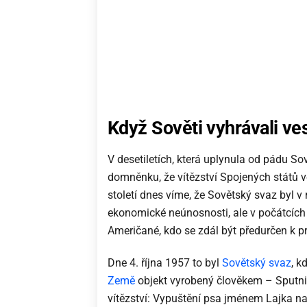
Když Sověti vyhrávali v
V desetiletích, která uplynula od pádu S
domněnku, že vítězství Spojených států ve
století dnes víme, že Sovětský svaz byl 
ekonomické neúnosnosti, ale v počátcích 
Američané, kdo se zdál být předurčen k p
Dne 4. října 1957 to byl
Sovětský svaz
, k
Země
objekt vyrobený člověkem – Sputnik
vítězství: Vypuštění psa jménem Lajka na