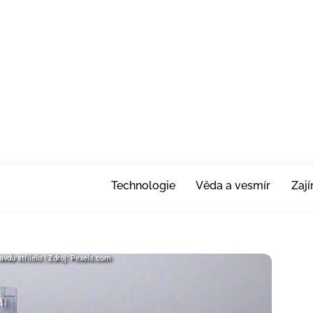
Technologie
Věda a vesmír
Zaj
avdu střílelo | Zdroj: Pexels.com
avdu střílelo | Zdroj: Pexels.com