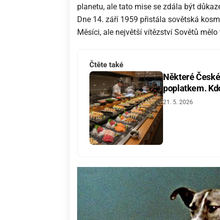
planetu, ale tato mise se zdála být důka
Dne 14. září 1959 přistála sovětská kosm
Měsíci, ale největší vítězství Sovětů mělo t
Čtěte také
Některé České 
poplatkem. Kdo 
21. 5. 2026