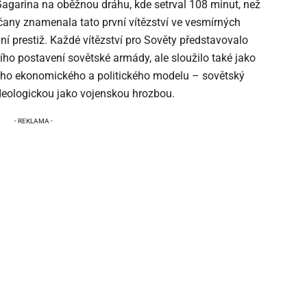
Gagarina na oběžnou dráhu, kde setrval 108 minut, než
čany znamenala tato první vítězství ve vesmírných
 prestiž. Každé vítězství pro Sověty představovalo
šího postavení sovětské armády, ale sloužilo také jako
ého ekonomického a politického modelu – sovětský
ideologickou jako vojenskou hrozbou.