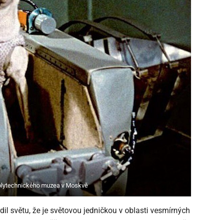
Polytechnického muzea v Moskvě
il světu, že je světovou jedničkou v oblasti vesmírných