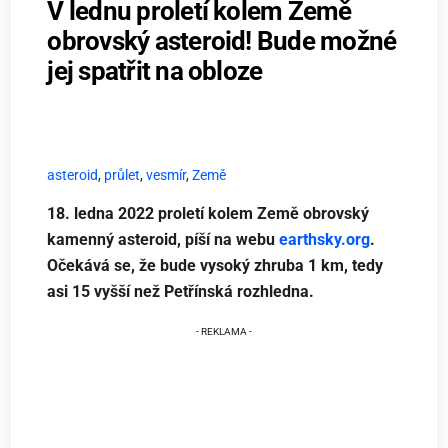
V lednu proletí kolem Země
obrovský asteroid! Bude možné
jej spatřit na obloze
asteroid
,
průlet
,
vesmír
,
Země
18. ledna 2022 proletí kolem Země obrovský
kamenný asteroid,
píší na webu
earthsky.org
.
Očekává se, že bude vysoký zhruba 1 km, tedy
asi 15 vyšší než Petřínská rozhledna.