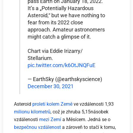
pass Earth on January 18, 2022.
It’s a „Potentially Hazardous
Asteroid,“ but we have nothing to
fear from its 2022 close
approach. Amateur astronomers
might catch a glimpse of it.
Chart via Eddie Irizarry/
Stellarium.
pic.twitter.com/k6OtJNQFuE
— EarthSky (@earthskyscience)
December 30, 2021
Asteroid
proletí kolem Země
ve vzdálenosti 1,93
milionu kilometrů
, což je zhruba 5,15násobek
vzdálenosti
mezi Zemí
a Měsícem. Jedná se o
bezpečnou vzdálenost
a zároveň to stačí k tomu,