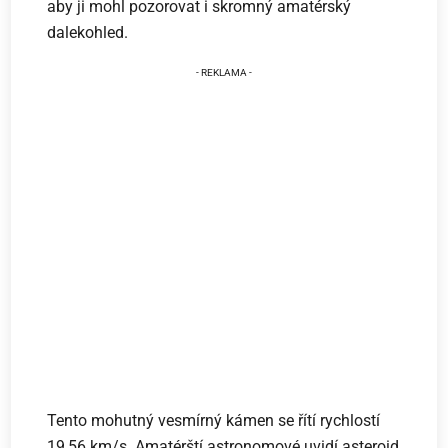
aby ji mohl pozorovat i skromný amatérský
dalekohled.
Tento mohutný vesmírný kámen se řítí rychlostí
19,56 km/s. Amatérští astronomové uvidí asteroid