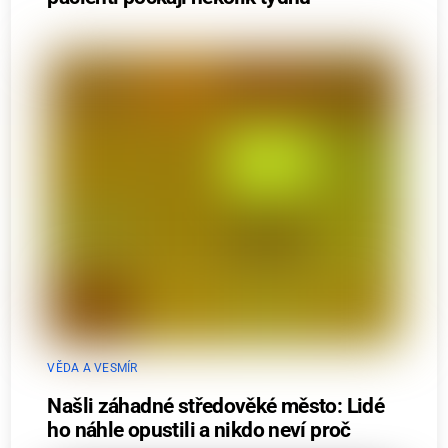
VĚDA A VESMÍR
Našli záhadné středověké město: Lidé
ho náhle opustili a nikdo neví proč