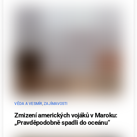
VĚDA A VESMÍR
,
ZAJÍMAVOSTI
Zmizení amerických vojáků v Maroku:
„Pravděpodobně spadli do oceánu“