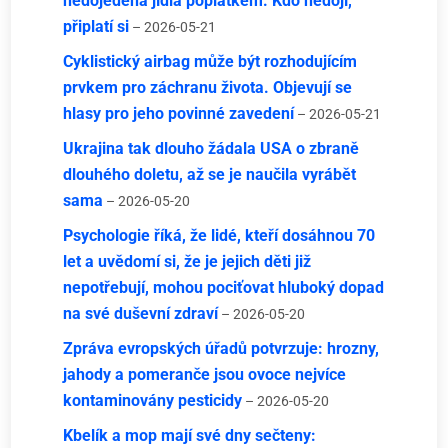
nedojedená jídla poplatkem. Kdo nedojí,
připlatí si
– 2026-05-21
Cyklistický airbag může být rozhodujícím
prvkem pro záchranu života. Objevují se
hlasy pro jeho povinné zavedení
– 2026-05-21
Ukrajina tak dlouho žádala USA o zbraně
dlouhého doletu, až se je naučila vyrábět
sama
– 2026-05-20
Psychologie říká, že lidé, kteří dosáhnou 70
let a uvědomí si, že je jejich děti již
nepotřebují, mohou pociťovat hluboký dopad
na své duševní zdraví
– 2026-05-20
Zpráva evropských úřadů potvrzuje: hrozny,
jahody a pomeranče jsou ovoce nejvíce
kontaminovány pesticidy
– 2026-05-20
Kbelík a mop mají své dny sečteny: