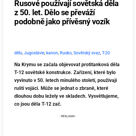
Rusové používají sovětská děla
z 50. let. Dělo se převáží
podobně jako přívěsný vozík
dělo
,
Jugoslávie
,
kanon
,
Rusko
,
Sovětský svaz
,
T-20
Na Krymu se začala objevovat protitanková děla
T-12 sovětské konstrukce. Zařízení, které bylo
vyvinuto v 50. letech minulého století, používají
ruští vojáci. Může se jednat o zbraně, které
dlouhou dobu ležely ve skladech. Vysvětlujeme,
co jsou děla T-12 zač.