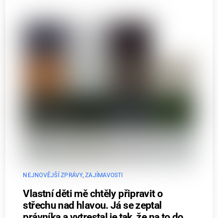
NEJNOVĚJŠÍ ZPRÁVY
,
ZAJÍMAVOSTI
Vlastní děti mě chtěly připravit o
střechu nad hlavou. Já se zeptal
právníka a vytrestal je tak, že na to do