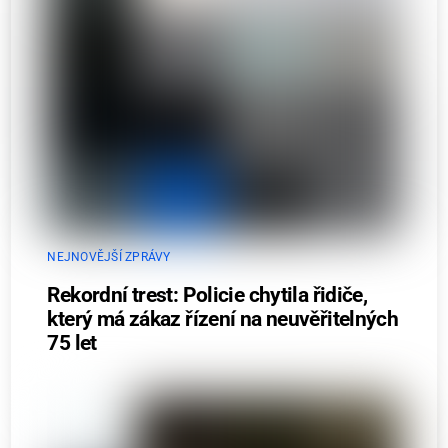
NEJNOVĚJŠÍ ZPRÁVY
Rekordní trest: Policie chytila řidiče,
který má zákaz řízení na neuvěřitelných
75 let