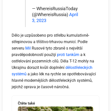
— WhereisRussiaToday
(@WhereisRussia)
April
3, 2023
Dělo je uzpůsobeno pro střelbu kumulativně-
střepinovou a tříštivo-trhavou municí. Podle
serveru
Mil
Rusové tyto zbraně s největší
pravděpodobností použijí
proti tankům
a k
ostřelování pozemních cílů. Děla T-12 mohly na
Ukrajinu dorazit kvůli doplnění
dělostřeleckých
systémů
a jako lék na rychle se opotřebovávající
hlavně modernějších dělostřeleckých systémů,
jejichž oprava je časově náročná.
Čtěte také