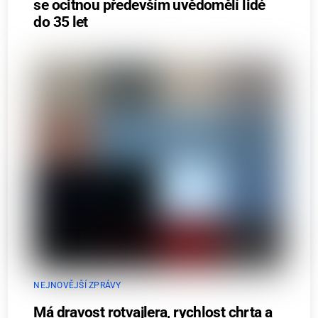
se ocitnou především uvědomělí lidé
do 35 let
NEJNOVĚJŠÍ ZPRÁVY
Má dravost rotvajlera, rychlost chrta a