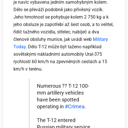
je navíc vybavena jedním samohybným kolem.
Dělo se převáží podobně jako přívěsný vozík.
Jeho hmotnost se pohybuje kolem 2 750 kg a k
jeho obsluze je zapotřebí až šest osob, a to velitel,
řidič tažného vozidla, střelec, nabíječ a dva
členové obsluhy munice, jak uvádí web
Military
Today
. Dělo T-12 může být taženo například
sovětskými nákladními automobily Ural-375
rychlostí 60 km/h na zpevněných cestách a 15
km/h v terénu.
Numerous ?? T-12 100-
mm artillery vehicles
have been spotted
operating in
#Crimea
.
The T-12 entered
Russian military service