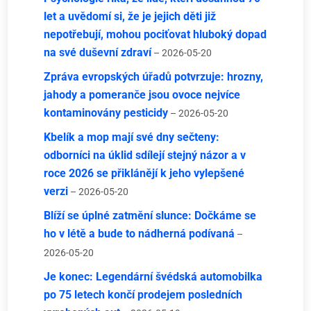
let a uvědomí si, že je jejich děti již
nepotřebují, mohou pociťovat hluboký dopad
na své duševní zdraví
– 2026-05-20
Zpráva evropských úřadů potvrzuje: hrozny,
jahody a pomeranče jsou ovoce nejvíce
kontaminovány pesticidy
– 2026-05-20
Kbelík a mop mají své dny sečteny:
odborníci na úklid sdílejí stejný názor a v
roce 2026 se přiklánějí k jeho vylepšené
verzi
– 2026-05-20
Blíží se úplné zatmění slunce: Dočkáme se
ho v létě a bude to nádherná podívaná
–
2026-05-20
Je konec: Legendární švédská automobilka
po 75 letech končí prodejem posledních