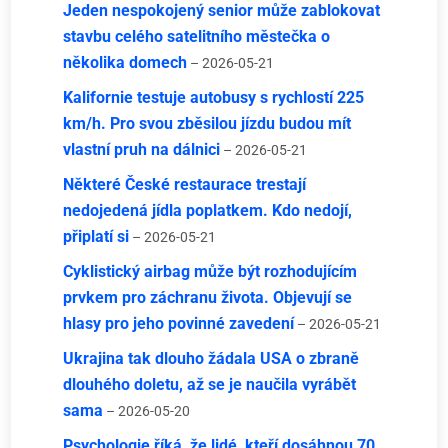
Jeden nespokojený senior může zablokovat
stavbu celého satelitního městečka o
několika domech
– 2026-05-21
Kalifornie testuje autobusy s rychlostí 225
km/h. Pro svou zběsilou jízdu budou mít
vlastní pruh na dálnici
– 2026-05-21
Některé České restaurace trestají
nedojedená jídla poplatkem. Kdo nedojí,
připlatí si
– 2026-05-21
Cyklistický airbag může být rozhodujícím
prvkem pro záchranu života. Objevují se
hlasy pro jeho povinné zavedení
– 2026-05-21
Ukrajina tak dlouho žádala USA o zbraně
dlouhého doletu, až se je naučila vyrábět
sama
– 2026-05-20
Psychologie říká, že lidé, kteří dosáhnou 70