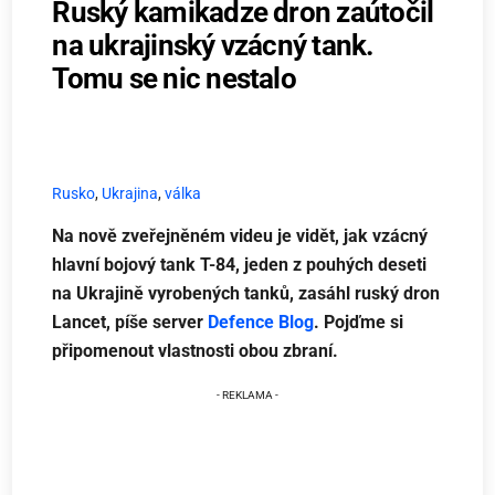
Ruský kamikadze dron zaútočil
na ukrajinský vzácný tank.
Tomu se nic nestalo
Rusko
,
Ukrajina
,
válka
Na nově zveřejněném videu je vidět, jak vzácný
hlavní bojový tank T-84, jeden z pouhých deseti
na Ukrajině vyrobených tanků, zasáhl ruský dron
Lancet, píše server
Defence Blog
. Pojďme si
připomenout vlastnosti obou zbraní.