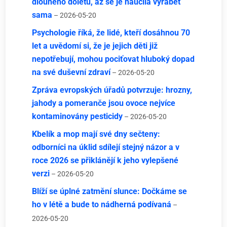
dlouhého doletu, až se je naučila vyrábět
sama
– 2026-05-20
Psychologie říká, že lidé, kteří dosáhnou 70
let a uvědomí si, že je jejich děti již
nepotřebují, mohou pociťovat hluboký dopad
na své duševní zdraví
– 2026-05-20
Zpráva evropských úřadů potvrzuje: hrozny,
jahody a pomeranče jsou ovoce nejvíce
kontaminovány pesticidy
– 2026-05-20
Kbelík a mop mají své dny sečteny:
odborníci na úklid sdílejí stejný názor a v
roce 2026 se přiklánějí k jeho vylepšené
verzi
– 2026-05-20
Blíží se úplné zatmění slunce: Dočkáme se
ho v létě a bude to nádherná podívaná
–
2026-05-20