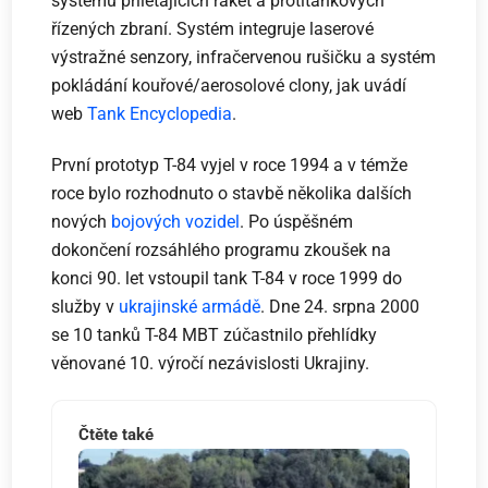
systémů přilétajících raket a protitankových
řízených zbraní. Systém integruje laserové
výstražné senzory, infračervenou rušičku a systém
pokládání kouřové/aerosolové clony, jak uvádí
web
Tank Encyclopedia
.
První prototyp T-84 vyjel v roce 1994 a v témže
roce bylo rozhodnuto o stavbě několika dalších
nových
bojových vozidel
. Po úspěšném
dokončení rozsáhlého programu zkoušek na
konci 90. let vstoupil tank T-84 v roce 1999 do
služby v
ukrajinské armádě
. Dne 24. srpna 2000
se 10 tanků T-84 MBT zúčastnilo přehlídky
věnované 10. výročí nezávislosti Ukrajiny.
Čtěte také