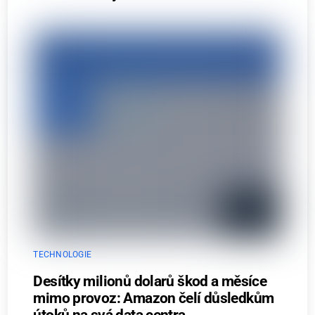
TECHNOLOGIE
Desítky milionů dolarů škod a měsíce
mimo provoz: Amazon čelí důsledkům
útoků na svá data centra