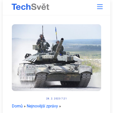
Skip
Menu
to
content
28. 2. 2023 7:21
Domů
»
Nejnovější zprávy
»