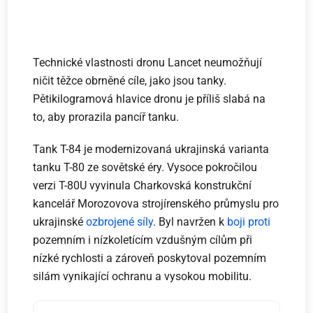
Technické vlastnosti dronu Lancet neumožňují
ničit těžce obrněné cíle, jako jsou tanky.
Pětikilogramová hlavice dronu je příliš slabá na
to, aby prorazila pancíř tanku.
Tank T-84 je modernizovaná ukrajinská varianta
tanku T-80 ze sovětské éry. Vysoce pokročilou
verzi T-80U vyvinula Charkovská konstrukční
kancelář Morozovova strojírenského průmyslu pro
ukrajinské
ozbrojené síly
. Byl navržen k
boji proti
pozemním i nízkoletícím vzdušným cílům při
nízké rychlosti a zároveň poskytoval pozemním
silám vynikající ochranu a vysokou mobilitu.