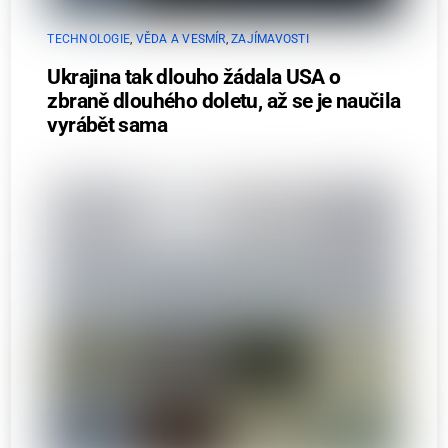
TECHNOLOGIE
,
VĚDA A VESMÍR
,
ZAJÍMAVOSTI
Ukrajina tak dlouho žádala USA o
zbraně dlouhého doletu, až se je naučila
vyrábět sama