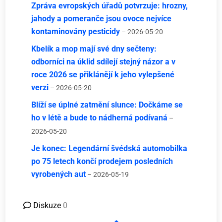
Zpráva evropských úřadů potvrzuje: hrozny,
jahody a pomeranče jsou ovoce nejvíce
kontaminovány pesticidy
– 2026-05-20
Kbelík a mop mají své dny sečteny:
odborníci na úklid sdílejí stejný názor a v
roce 2026 se přiklánějí k jeho vylepšené
verzi
– 2026-05-20
Blíží se úplné zatmění slunce: Dočkáme se
ho v létě a bude to nádherná podívaná
–
2026-05-20
Je konec: Legendární švédská automobilka
po 75 letech končí prodejem posledních
vyrobených aut
– 2026-05-19
Diskuze
0