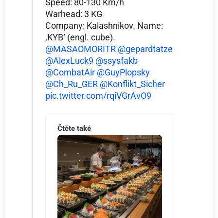
Speed: 80-130 Km/h
Warhead: 3 KG
Company: Kalashnikov. Name:
‚KYB‘ (engl. cube).
@MASAOMORITR
@gepardtatze
@AlexLuck9
@ssysfakb
@CombatAir
@GuyPlopsky
@Ch_Ru_GER
@Konflikt_Sicher
pic.twitter.com/rqiVGrAvO9
Čtěte také