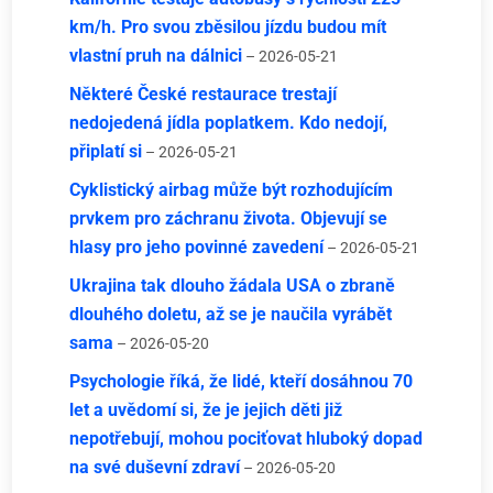
km/h. Pro svou zběsilou jízdu budou mít
vlastní pruh na dálnici
– 2026-05-21
Některé České restaurace trestají
nedojedená jídla poplatkem. Kdo nedojí,
připlatí si
– 2026-05-21
Cyklistický airbag může být rozhodujícím
prvkem pro záchranu života. Objevují se
hlasy pro jeho povinné zavedení
– 2026-05-21
Ukrajina tak dlouho žádala USA o zbraně
dlouhého doletu, až se je naučila vyrábět
sama
– 2026-05-20
Psychologie říká, že lidé, kteří dosáhnou 70
let a uvědomí si, že je jejich děti již
nepotřebují, mohou pociťovat hluboký dopad
na své duševní zdraví
– 2026-05-20