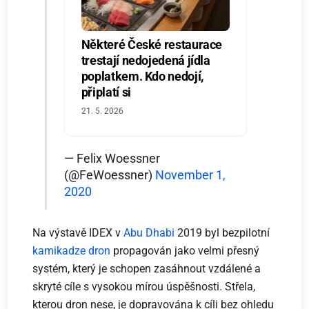
Některé České restaurace
trestají nedojedená jídla
poplatkem. Kdo nedojí,
připlatí si
21. 5. 2026
— Felix Woessner
(@FeWoessner)
November 1,
2020
Na výstavě IDEX v
Abu Dhabi
2019 byl bezpilotní
kamikadze dron
propagován jako velmi přesný
systém, který je schopen zasáhnout vzdálené a
skryté cíle s vysokou mírou úspěšnosti. Střela,
kterou dron nese, je dopravována k cíli bez ohledu