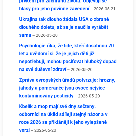
prvkem pro záchranu života. Objevují se
hlasy pro jeho povinné zavedení
– 2026-05-21
Ukrajina tak dlouho žádala USA o zbraně
dlouhého doletu, až se je naučila vyrábět
sama
– 2026-05-20
Psychologie říká, že lidé, kteří dosáhnou 70
let a uvědomí si, že je jejich děti již
nepotřebují, mohou pociťovat hluboký dopad
na své duševní zdraví
– 2026-05-20
Zpráva evropských úřadů potvrzuje: hrozny,
jahody a pomeranče jsou ovoce nejvíce
kontaminovány pesticidy
– 2026-05-20
Kbelík a mop mají své dny sečteny:
odborníci na úklid sdílejí stejný názor a v
roce 2026 se přiklánějí k jeho vylepšené
verzi
– 2026-05-20