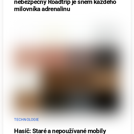
nebezpečný Roadtrip je snem každého
milovníka adrenalinu
TECHNOLOGIE
Hasič: Staré a nepoužívané mobily