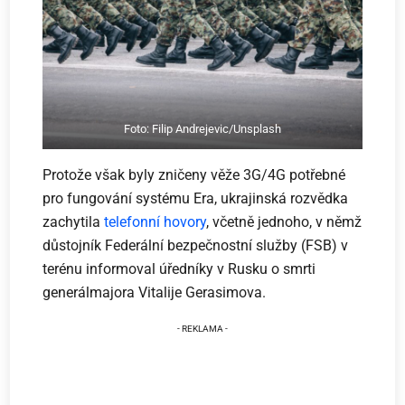
Foto: Filip Andrejevic/Unsplash
Protože však byly zničeny věže 3G/4G potřebné
pro fungování systému Era, ukrajinská rozvědka
zachytila
telefonní hovory
, včetně jednoho, v němž
důstojník Federální bezpečnostní služby (FSB) v
terénu informoval úředníky v Rusku o smrti
generálmajora Vitalije Gerasimova.