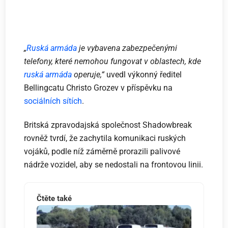
„
Ruská armáda
je vybavena zabezpečenými
telefony, které nemohou fungovat v oblastech, kde
ruská armáda
operuje,“
uvedl výkonný ředitel
Bellingcatu Christo Grozev v příspěvku na
sociálních sítích
.
Britská zpravodajská společnost Shadowbreak
rovněž tvrdí, že zachytila komunikaci ruských
vojáků, podle níž záměrně prorazili palivové
nádrže vozidel, aby se nedostali na frontovou linii.
Čtěte také