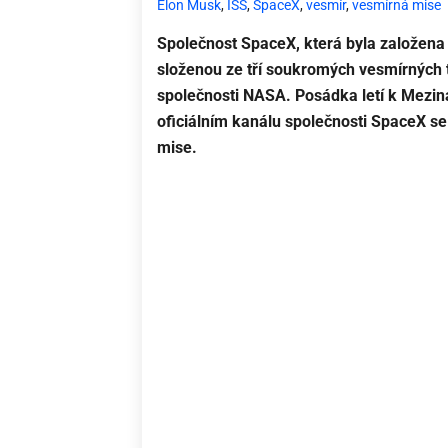
Elon Musk
,
ISS
,
SpaceX
,
vesmír
,
vesmírná mise
Společnost SpaceX, která byla založena
složenou ze tří soukromých vesmírných 
společnosti NASA. Posádka letí k Mezinár
oficiálním kanálu společnosti SpaceX s
mise.