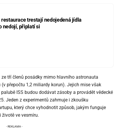
restaurace trestají nedojedená jídla
nedojí, připlatí si
ý ze tří členů posádky mimo hlavního astronauta
 (v přepočtu 1,2 miliardy korun). Jejich mise však
a palubě ISS budou dodávat zásoby a provádět vědecké
25. Jeden z experimentů zahrnuje i zkoušku
rtupu, který chce vyhodnotit způsob, jakým funguje
 životě ve vesmíru.