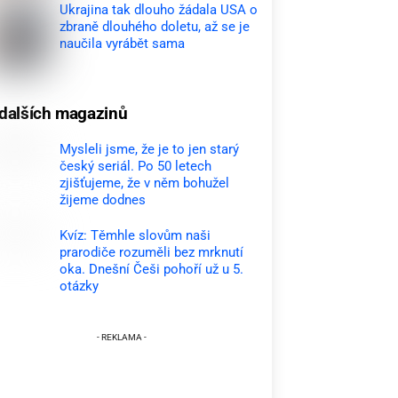
Ukrajina tak dlouho žádala USA o
zbraně dlouhého doletu, až se je
naučila vyrábět sama
dalších magazinů
Mysleli jsme, že je to jen starý
český seriál. Po 50 letech
zjišťujeme, že v něm bohužel
žijeme dodnes
Kvíz: Těmhle slovům naši
prarodiče rozuměli bez mrknutí
oka. Dnešní Češi pohoří už u 5.
otázky