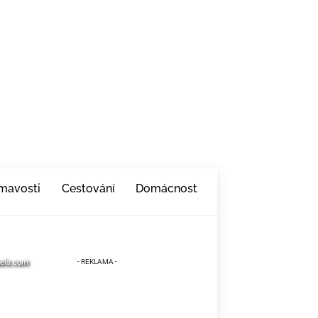
ímavosti
Cestování
Domácnost
xels.com
xels.com