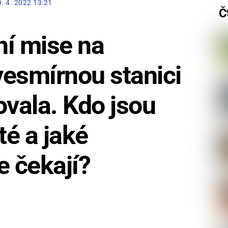
9. 4. 2022 13:21
Č
ní mise na
esmírnou stanici
ovala. Kdo jsou
té a jaké
e čekají?