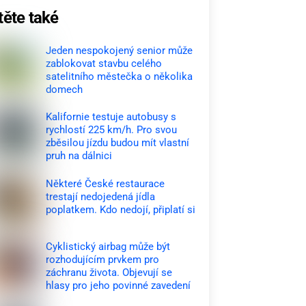
těte také
Jeden nespokojený senior může
zablokovat stavbu celého
satelitního městečka o několika
domech
Kalifornie testuje autobusy s
rychlostí 225 km/h. Pro svou
zběsilou jízdu budou mít vlastní
pruh na dálnici
Některé České restaurace
trestají nedojedená jídla
poplatkem. Kdo nedojí, připlatí si
Cyklistický airbag může být
rozhodujícím prvkem pro
záchranu života. Objevují se
hlasy pro jeho povinné zavedení