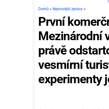
Domů
»
Nejnovější zprávy
»
První komerč
Mezinárodní v
právě odstart
vesmírní turis
experimenty j