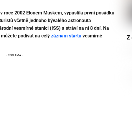
 v roce 2002 Elonem Muskem, vypustila první posádku
turistů včetně jednoho bývalého astronauta
odní vesmírné stanici (ISS) a stráví na ní 8 dní. Na
e můžete podívat na celý
záznam startu
vesmírné
Z 