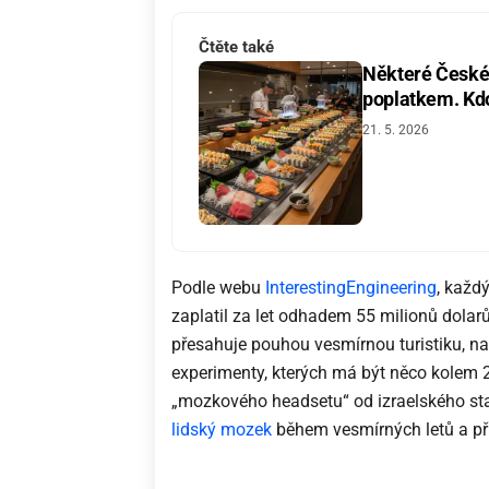
Čtěte také
Některé České 
poplatkem. Kdo 
21. 5. 2026
Podle webu
InterestingEngineering
, každ
zaplatil za let odhadem 55 milionů dolarů
přesahuje pouhou vesmírnou turistiku, n
experimenty, kterých má být něco kolem 
„mozkového headsetu“ od izraelského sta
lidský mozek
během vesmírných letů a při