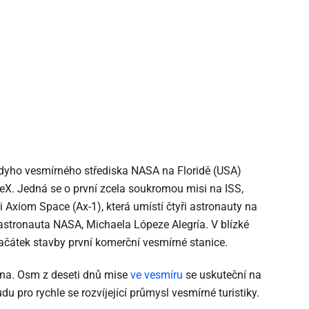
edyho vesmírného střediska NASA na Floridě (USA)
eX. Jedná se o první zcela soukromou misi na ISS,
 Axiom Space (Ax-1), která umístí čtyři astronauty na
astronauta NASA, Michaela Lópeze Alegría. V blízké
ačátek stavby první komerční vesmírné stanice.
ubna. Osm z deseti dnů mise
ve vesmíru
se uskuteční na
du pro rychle se rozvíjející průmysl vesmírné turistiky.