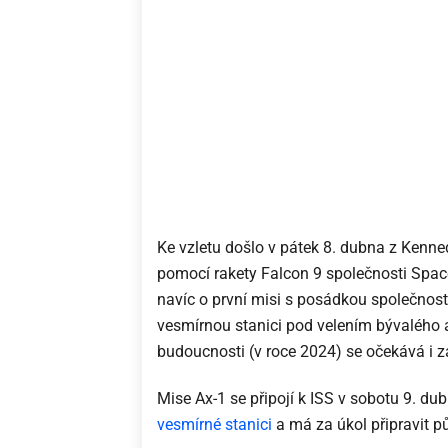
Ke vzletu došlo v pátek 8. dubna z Kenn
pomocí rakety Falcon 9 společnosti Spac
navíc o první misi s posádkou společnosti
vesmírnou stanici pod velením bývalého 
budoucnosti (v roce 2024) se očekává i z
Mise Ax-1 se připojí k ISS v sobotu 9. d
vesmírné stanici
a má za úkol připravit pů