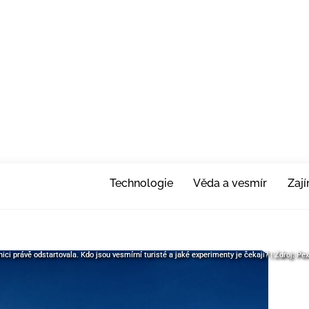
Technologie
Věda a vesmír
Zaj
i právě odstartovala. Kdo jsou vesmírní turisté a jaké experimenty je čekají? | Zdroj: Pe
ci právě odstartovala. Kdo jsou vesmírní turisté a jaké experimenty je čekají? | Zdroj: Pe