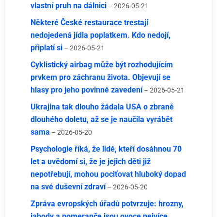
vlastní pruh na dálnici
– 2026-05-21
Některé České restaurace trestají
nedojedená jídla poplatkem. Kdo nedojí,
připlatí si
– 2026-05-21
Cyklistický airbag může být rozhodujícím
prvkem pro záchranu života. Objevují se
hlasy pro jeho povinné zavedení
– 2026-05-21
Ukrajina tak dlouho žádala USA o zbraně
dlouhého doletu, až se je naučila vyrábět
sama
– 2026-05-20
Psychologie říká, že lidé, kteří dosáhnou 70
let a uvědomí si, že je jejich děti již
nepotřebují, mohou pociťovat hluboký dopad
na své duševní zdraví
– 2026-05-20
Zpráva evropských úřadů potvrzuje: hrozny,
jahody a pomeranče jsou ovoce nejvíce