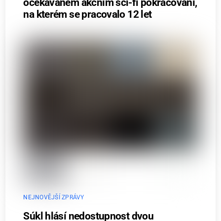
očekávaném akčním sci-fi pokračování,
na kterém se pracovalo 12 let
NEJNOVĚJŠÍ ZPRÁVY
Súkl hlásí nedostupnost dvou