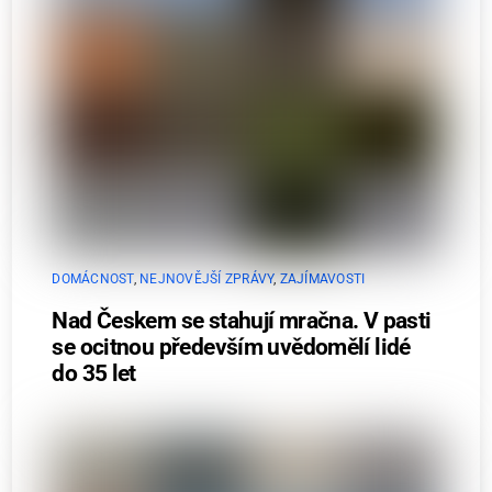
DOMÁCNOST
,
NEJNOVĚJŠÍ ZPRÁVY
,
ZAJÍMAVOSTI
Nad Českem se stahují mračna. V pasti
se ocitnou především uvědomělí lidé
do 35 let