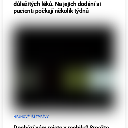
důležitých léků. Na jejich dodání si
pacienti počkají několik týdnů
NEJNOVĚJŠÍ ZPRÁVY
Dochází vám místo v mobilu? Smažte