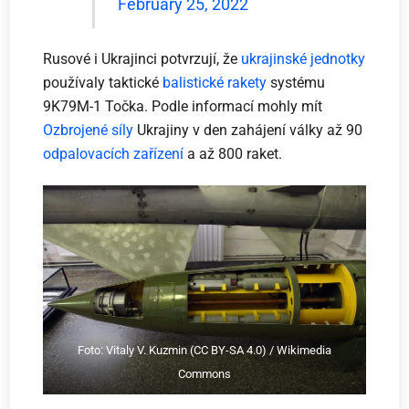
February 25, 2022
Rusové i Ukrajinci potvrzují, že
ukrajinské jednotky
používaly taktické
balistické rakety
systému
9K79M-1 Točka. Podle informací mohly mít
Ozbrojené síly
Ukrajiny v den zahájení války až 90
odpalovacích zařízení
a až 800 raket.
Foto: Vitaly V. Kuzmin (CC BY-SA 4.0) / Wikimedia
Commons