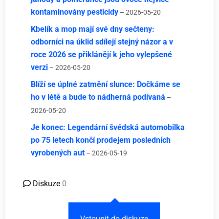
kontaminovány pesticidy
– 2026-05-20
Kbelík a mop mají své dny sečteny:
odborníci na úklid sdílejí stejný názor a v
roce 2026 se přiklánějí k jeho vylepšené
verzi
– 2026-05-20
Blíží se úplné zatmění slunce: Dočkáme se
ho v létě a bude to nádherná podívaná
–
2026-05-20
Je konec: Legendární švédská automobilka
po 75 letech končí prodejem posledních
vyrobených aut
– 2026-05-19
Diskuze
0
Vstoupit do diskuze