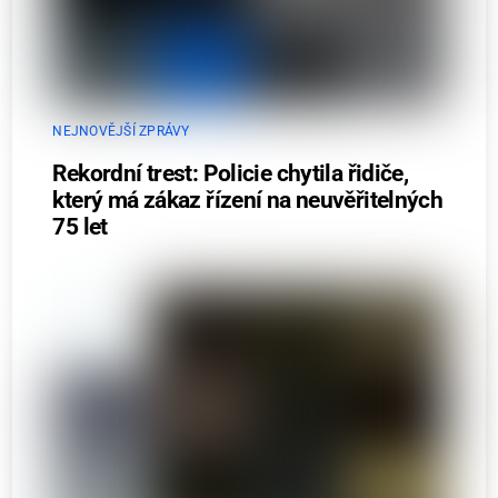
NEJNOVĚJŠÍ ZPRÁVY
Rekordní trest: Policie chytila řidiče,
který má zákaz řízení na neuvěřitelných
75 let