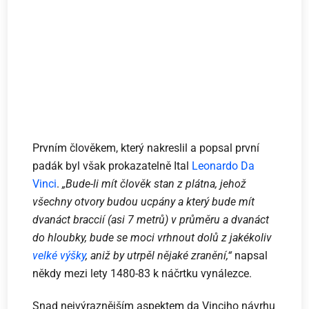
Prvním člověkem, který nakreslil a popsal první
padák byl však prokazatelně Ital
Leonardo Da
Vinci
.
„Bude-li mít člověk stan z plátna, jehož
všechny otvory budou ucpány a který bude mít
dvanáct braccií (asi 7 metrů) v průměru a dvanáct
do hloubky, bude se moci vrhnout dolů z jakékoliv
velké výšky
, aniž by utrpěl nějaké zranění,“
napsal
někdy mezi lety 1480-83 k náčrtku vynálezce.
Snad nejvýraznějším aspektem da Vinciho návrhu