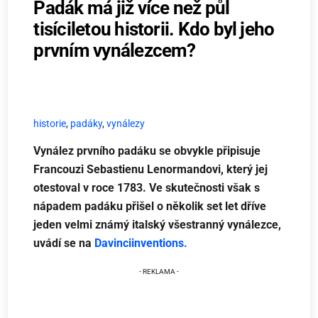
Padák má již více než půl
tisíciletou historii. Kdo byl jeho
prvním vynálezcem?
historie
,
padáky
,
vynálezy
Vynález prvního padáku se obvykle připisuje
Francouzi Sebastienu Lenormandovi, který jej
otestoval v roce 1783. Ve skutečnosti však s
nápadem padáku přišel o několik set let dříve
jeden velmi známý italský všestranný vynálezce,
uvádí se na
Davinciinventions.