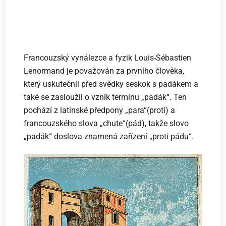
Francouzský vynálezce a fyzik Louis-Sébastien
Lenormand je považován za prvního člověka,
který uskutečnil před svědky seskok s padákem a
také se zasloužil o vznik termínu „padák“. Ten
pochází z latinské předpony „para“(proti) a
francouzského slova „chute“(pád), takže slovo
„padák“ doslova znamená zařízení „proti pádu“.