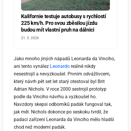
Kalifornie testuje autobusy s rychlostí
225 km/h. Pro svou zběsilou jízdu
budou mít vlastní pruh na dálnici
21. 5. 2026
Jako mnoho jiných nápadů Leonarda da Vinciho,
ani tento vynález
Leonardo
reálně nikdy
nesestrojil a nevyzkoušel. Prvním odvážlivcem,
který návrh pět set let starý otestoval byl Brit
Adrian Nichols. V roce 2000 sestrojil prototyp
podle da Vinciho návrhu a vyzkoušel ho.
Navzdory skepsi odborníků padák fungoval tak,
jak měl. Nichols dokonce po seskoku tvrdil, že
padací zařízení Leonarda da Vinciho mělo hladší
chod než moderní padák.