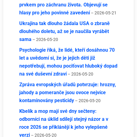
prvkem pro záchranu života. Objevují se
hlasy pro jeho povinné zavedení
– 2026-05-21
Ukrajina tak dlouho žádala USA o zbraně
dlouhého doletu, až se je naučila vyrábět
sama
– 2026-05-20
Psychologie říká, že lidé, kteří dosáhnou 70
let a uvědomí si, že je jejich děti již
nepotřebují, mohou pociťovat hluboký dopad
na své duševní zdraví
– 2026-05-20
Zpráva evropských úřadů potvrzuje: hrozny,
jahody a pomeranče jsou ovoce nejvíce
kontaminovány pesticidy
– 2026-05-20
Kbelík a mop mají své dny sečteny:
odborníci na úklid sdílejí stejný názor a v
roce 2026 se přiklánějí k jeho vylepšené
verzi
– 2026-05-20