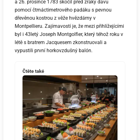
a 26. prosince 1783 skočil před zraky davu
pomocí čtrnáctimetrového padáku s pevnou
dřevěnou kostrou z věže hvězdárny v
Montpellieru. Zajímavostí je, že mezi přihlížejícími
byl i 43letý Joseph Montgolfier, který téhož roku v
létě s bratrem Jacquesem zkonstruovali a
vypustili první horkovzdušný balón.
Čtěte také