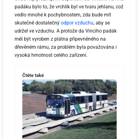
padáku bylo to, že vrchlík byl ve tvaru jehlanu, což
vedlo mnohé k pochybnostem, zda bude mít
skutečně dostatečný
odpor vzduchu
, aby se
udržel ve vzduchu. A protože da Vinciho padák
měl být vyroben z plátna připevněného na
dřevěném rámu, za problém byla považována i
vysoká hmotnost celého zařízení.
Čtěte také