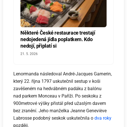
Některé České restaurace trestají
nedojedená jídla poplatkem. Kdo
nedojí, připlatí si
21. 5. 2026
Lenormanda následoval André-Jacques Garnerin,
který 22. října 1797 uskutečnil sestup v koši
zavěšeném na hedvábném padáku z balónu
nad parkem Monceau v Paříži. Po seskoku z
900metrové výšky přistál před užaslým davem
bez zranění. Jeho manželka Jeanne Geneviève
Labrosse podobný seskok uskutečnila o
dva roky
později.