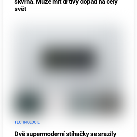
skvrna. Může mít drtivý dopad na celý
svět
TECHNOLOGIE
Dvě supermoderní stíhačky se srazily