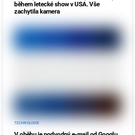
během letecké show v USA. Vše
zachytila kamera
TECHNOLOGIE
V oběhu je podvodný e-mail od Googlu.