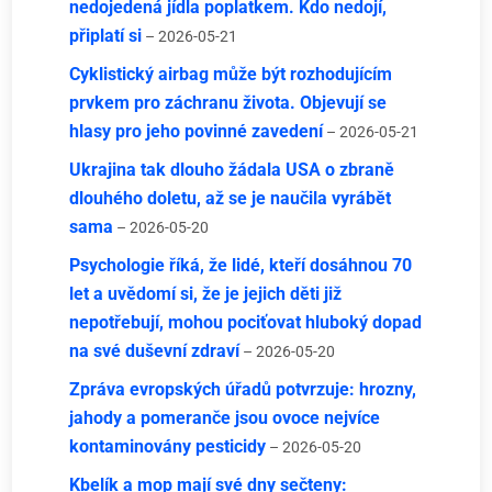
nedojedená jídla poplatkem. Kdo nedojí,
připlatí si
– 2026-05-21
Cyklistický airbag může být rozhodujícím
prvkem pro záchranu života. Objevují se
hlasy pro jeho povinné zavedení
– 2026-05-21
Ukrajina tak dlouho žádala USA o zbraně
dlouhého doletu, až se je naučila vyrábět
sama
– 2026-05-20
Psychologie říká, že lidé, kteří dosáhnou 70
let a uvědomí si, že je jejich děti již
nepotřebují, mohou pociťovat hluboký dopad
na své duševní zdraví
– 2026-05-20
Zpráva evropských úřadů potvrzuje: hrozny,
jahody a pomeranče jsou ovoce nejvíce
kontaminovány pesticidy
– 2026-05-20
Kbelík a mop mají své dny sečteny: