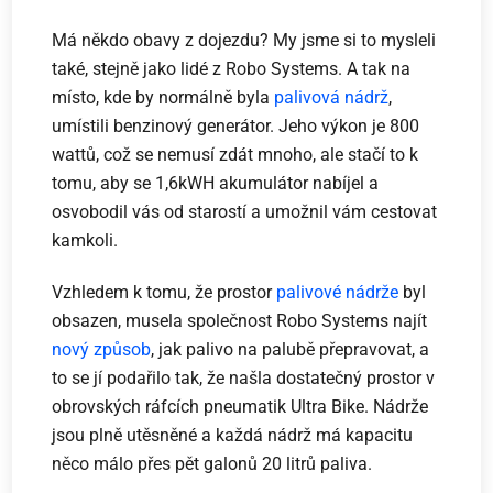
Má někdo obavy z dojezdu? My jsme si to mysleli
také, stejně jako lidé z Robo Systems. A tak na
místo, kde by normálně byla
palivová nádrž
,
umístili benzinový generátor. Jeho výkon je 800
wattů, což se nemusí zdát mnoho, ale stačí to k
tomu, aby se 1,6kWH akumulátor nabíjel a
osvobodil vás od starostí a umožnil vám cestovat
kamkoli.
Vzhledem k tomu, že prostor
palivové nádrže
byl
obsazen, musela společnost Robo Systems najít
nový způsob
, jak palivo na palubě přepravovat, a
to se jí podařilo tak, že našla dostatečný prostor v
obrovských ráfcích pneumatik Ultra Bike. Nádrže
jsou plně utěsněné a každá nádrž má kapacitu
něco málo přes pět galonů 20 litrů paliva.