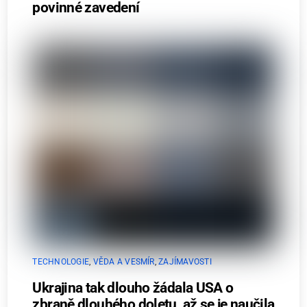
povinné zavedení
TECHNOLOGIE
,
VĚDA A VESMÍR
,
ZAJÍMAVOSTI
Ukrajina tak dlouho žádala USA o
zbraně dlouhého doletu, až se je naučila