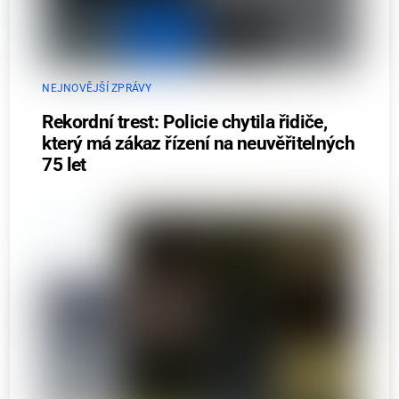
NEJNOVĚJŠÍ ZPRÁVY
Rekordní trest: Policie chytila řidiče,
který má zákaz řízení na neuvěřitelných
75 let