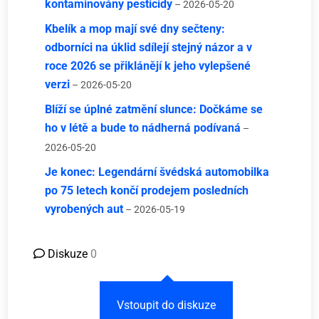
kontaminovány pesticidy
– 2026-05-20
Kbelík a mop mají své dny sečteny:
odborníci na úklid sdílejí stejný názor a v
roce 2026 se přiklánějí k jeho vylepšené
verzi
– 2026-05-20
Blíží se úplné zatmění slunce: Dočkáme se
ho v létě a bude to nádherná podívaná
–
2026-05-20
Je konec: Legendární švédská automobilka
po 75 letech končí prodejem posledních
vyrobených aut
– 2026-05-19
Diskuze
0
Vstoupit do diskuze