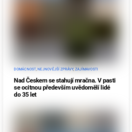
DOMÁCNOST
,
NEJNOVĚJŠÍ ZPRÁVY
,
ZAJÍMAVOSTI
Nad Českem se stahují mračna. V pasti
se ocitnou především uvědomělí lidé
do 35 let