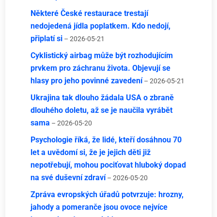
Některé České restaurace trestají
nedojedená jídla poplatkem. Kdo nedojí,
připlatí si
– 2026-05-21
Cyklistický airbag může být rozhodujícím
prvkem pro záchranu života. Objevují se
hlasy pro jeho povinné zavedení
– 2026-05-21
Ukrajina tak dlouho žádala USA o zbraně
dlouhého doletu, až se je naučila vyrábět
sama
– 2026-05-20
Psychologie říká, že lidé, kteří dosáhnou 70
let a uvědomí si, že je jejich děti již
nepotřebují, mohou pociťovat hluboký dopad
na své duševní zdraví
– 2026-05-20
Zpráva evropských úřadů potvrzuje: hrozny,
jahody a pomeranče jsou ovoce nejvíce