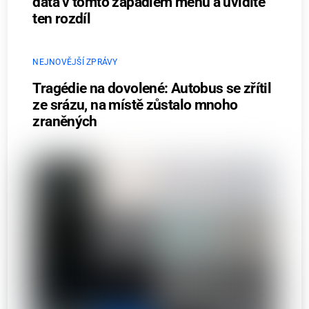
data v tomto zapadlém menu a uvidíte
ten rozdíl
NEJNOVĚJŠÍ ZPRÁVY
Tragédie na dovolené: Autobus se zřítil
ze srázu, na místě zůstalo mnoho
zraněných