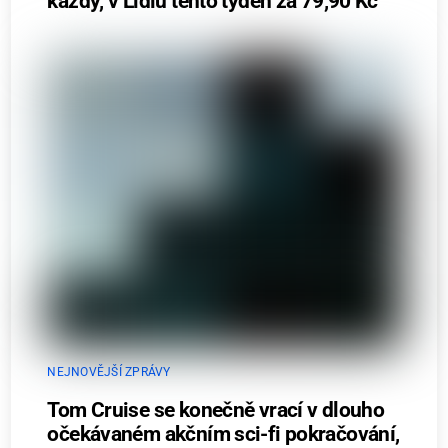
každý, v Lidlu tento týden za 79,90 Kč
NEJNOVĚJŠÍ ZPRÁVY
Tom Cruise se konečně vrací v dlouho
očekávaném akčním sci-fi pokračování,