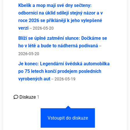
Kbelík a mop mají své dny sečteny:
odborníci na úklid sdílejí stejný názor a v
roce 2026 se přiklánějí k jeho vylepšené
verzi
– 2026-05-20
Blíží se úplné zatmění slunce: Dočkáme se
ho v létě a bude to nádherná podívaná
–
2026-05-20
Je konec: Legendární švédská automobilka
po 75 letech končí prodejem posledních
vyrobených aut
– 2026-05-19
Diskuze
1
Vstoupit do diskuze