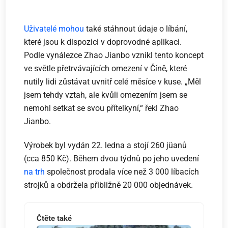
Uživatelé mohou
také stáhnout údaje o líbání,
které jsou k dispozici v doprovodné aplikaci.
Podle vynálezce Zhao Jianbo vznikl tento koncept
ve světle přetrvávajících omezení v Číně, které
nutily lidi zůstávat uvnitř celé měsíce v kuse. „Měl
jsem tehdy vztah, ale kvůli omezením jsem se
nemohl setkat se svou přítelkyní,“ řekl Zhao
Jianbo.
Výrobek byl vydán 22. ledna a stojí 260 jüanů
(cca 850 Kč). Během dvou týdnů po jeho uvedení
na trh
společnost prodala více než 3 000 líbacích
strojků a obdržela přibližně 20 000 objednávek.
Čtěte také