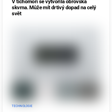
V tichomoří se vytvořila obrovská
skvrna. Může mít drtivý dopad na celý
svět
TECHNOLOGIE