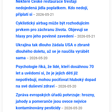
Některé České restaurace trestají
nedojedená jídla poplatkem. Kdo nedojí,
připlatí si
– 2026-05-21
Cyklistický airbag může být rozhodujícím
prvkem pro záchranu života. Objevují se
hlasy pro jeho povinné zavedení
– 2026-05-21
Ukrajina tak dlouho žádala USA o zbraně
dlouhého doletu, až se je naučila vyrábět
sama
– 2026-05-20
Psychologie říká, že lidé, kteří dosáhnou 70
let a uvědomí si, že je jejich děti již
nepotřebují, mohou pociťovat hluboký dopad
na své duševní zdraví
– 2026-05-20
Zpráva evropských úřadů potvrzuje: hrozny,
jahody a pomeranče jsou ovoce nejvíce
kontaminovány pesticidy
– 2026-05-20