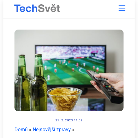
Skip
Menu
to
content
21. 2. 2023 11:59
Domů
»
Nejnovější zprávy
»