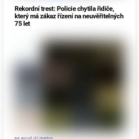
Rekordní trest: Policie chytila řidiče,
který má zákaz řízení na neuvěřitelných
75 let
NEJNOVĚJŠÍ ZPRÁVY