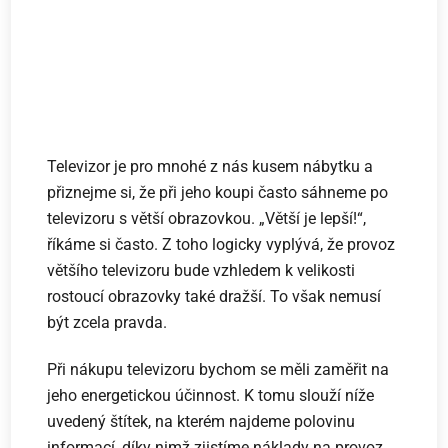
Televizor je pro mnohé z nás kusem nábytku a
přiznejme si, že při jeho koupi často sáhneme po
televizoru s větší obrazovkou. „Větší je lepší!“,
říkáme si často. Z toho logicky vyplývá, že provoz
většího televizoru bude vzhledem k velikosti
rostoucí obrazovky také dražší. To však nemusí
být zcela pravda.
Při nákupu televizoru bychom se měli zaměřit na
jeho energetickou účinnost. K tomu slouží níže
uvedený štítek, na kterém najdeme polovinu
informací, díky nimž zjistíme náklady na provoz