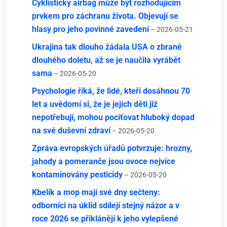
Cyklistický airbag může být rozhodujícím
prvkem pro záchranu života. Objevují se
hlasy pro jeho povinné zavedení
– 2026-05-21
Ukrajina tak dlouho žádala USA o zbraně
dlouhého doletu, až se je naučila vyrábět
sama
– 2026-05-20
Psychologie říká, že lidé, kteří dosáhnou 70
let a uvědomí si, že je jejich děti již
nepotřebují, mohou pociťovat hluboký dopad
na své duševní zdraví
– 2026-05-20
Zpráva evropských úřadů potvrzuje: hrozny,
jahody a pomeranče jsou ovoce nejvíce
kontaminovány pesticidy
– 2026-05-20
Kbelík a mop mají své dny sečteny:
odborníci na úklid sdílejí stejný názor a v
roce 2026 se přiklánějí k jeho vylepšené