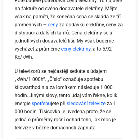
Poté budete potřebovat cenu elektřiny. Tu najdete
na faktuře od svého dodavatele elektřiny. Mějte
však na paměti, že konečná cena se skládá ze tří
proměnných –
ceny
za dodávku elektřiny, ceny za
distribuci a dalších tarifů. Cena elektřiny se u
jednotlivých dodavatelů liší. My však budeme
vycházet z průměrné
ceny elektřiny
, a to 5,92
Kč/kWh.
U televizorů se nejčastěji setkáte s údajem
„kWh/1 000h“. „Číslo“ označuje spotřebu
kilowatthodin a za lomítkem následuje 1 000
hodin. Jinými slovy, tento údaj vám řekne, kolik
energie
spotřebu
jete při
sledování televize
za 1
000 hodin. Tisícovka je uvedena proto, že se
jedná o průměrný roční odhad toho, jak moc je
televize v běžné domácnosti zapnutá.