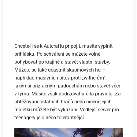
Chcete-li se k Autcraftu připojit, musíte vyplnit
přihlášku. Po schválení se můžete volně
pohybovat po krajině a stavět vlastní stavby.
Můžete se také účastnit skupinových her –
například masivních bitev proti „witherům“,
jakýmsi přízračným padouchům nebo stavět věci
v týmu. Musíte však dodržovat určitá pravidla. Za
obtěžování ostatních hráčů nebo ničení jejich
majetku můžete být vykázáni. Vedlejší server pro
teenagery je o něco tolerantnější.