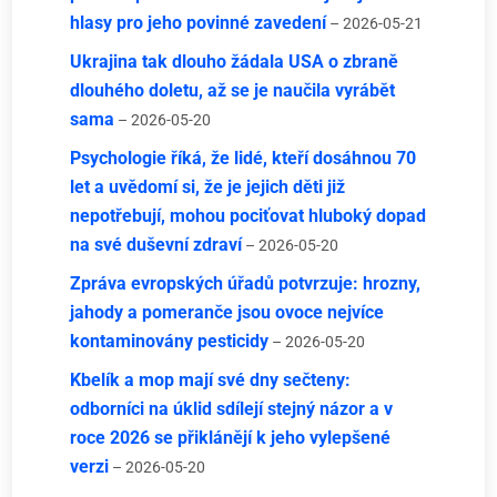
hlasy pro jeho povinné zavedení
– 2026-05-21
Ukrajina tak dlouho žádala USA o zbraně
dlouhého doletu, až se je naučila vyrábět
sama
– 2026-05-20
Psychologie říká, že lidé, kteří dosáhnou 70
let a uvědomí si, že je jejich děti již
nepotřebují, mohou pociťovat hluboký dopad
na své duševní zdraví
– 2026-05-20
Zpráva evropských úřadů potvrzuje: hrozny,
jahody a pomeranče jsou ovoce nejvíce
kontaminovány pesticidy
– 2026-05-20
Kbelík a mop mají své dny sečteny:
odborníci na úklid sdílejí stejný názor a v
roce 2026 se přiklánějí k jeho vylepšené
verzi
– 2026-05-20