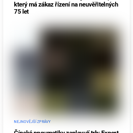
který má zákaz řízení na neuvěřitelných
75 let
NEJNOVĚJŠÍ ZPRÁVY
Čínské pneumatiky zaplavují trh: Expert