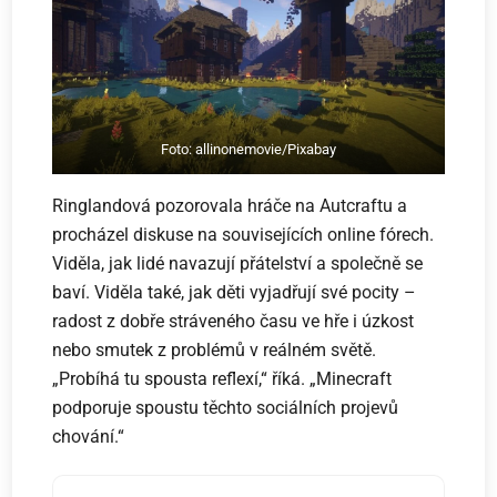
Foto: allinonemovie/Pixabay
Ringlandová pozorovala hráče na Autcraftu a
procházel diskuse na souvisejících online fórech.
Viděla, jak lidé navazují přátelství a společně se
baví. Viděla také, jak děti vyjadřují své pocity –
radost z dobře stráveného času ve hře i úzkost
nebo smutek z problémů v reálném světě.
„Probíhá tu spousta reflexí,“ říká. „Minecraft
podporuje spoustu těchto sociálních projevů
chování.“