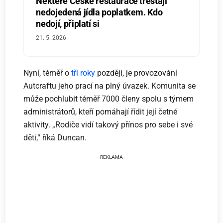
Některé České restaurace trestají
nedojedená jídla poplatkem. Kdo
nedojí, připlatí si
21. 5. 2026
Nyní, téměř o
tři roky
později, je provozování
Autcraftu jeho prací na plný úvazek. Komunita se
může pochlubit téměř 7000 členy spolu s týmem
administrátorů, kteří pomáhají řídit její četné
aktivity. „Rodiče vidí takový přínos pro sebe i své
děti,“ říká Duncan.