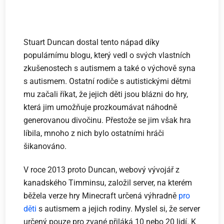
Stuart Duncan dostal tento nápad díky
populárnímu blogu, který vedl o svých vlastních
zkušenostech s autismem a také o výchově syna
s autismem. Ostatní rodiče s autistickými dětmi
mu začali říkat, že jejich děti jsou blázni do hry,
která jim umožňuje prozkoumávat náhodně
generovanou divočinu. Přestože se jim však hra
líbila, mnoho z nich bylo ostatními hráči
šikanováno.
V roce 2013 proto Duncan, webový vývojář z
kanadského Timminsu, založil server, na kterém
běžela verze hry Minecraft určená výhradně
pro
děti
s autismem a jejich rodiny. Myslel si, že server
určený pouze pro zvané přiláká 10 nebo 20 lidí. K