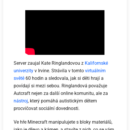
Server zaujal Kate Ringlandovou z
Kalifornské
univerzity
v Irvine. Strávila v tomto
virtuálním
světě
60 hodin a sledovala, jak si děti hrají a
povídají si mezi sebou. Ringlandová považuje
Autcraft nejen za další online komunitu, ale za
nástroj
, který pomáhá autistickým dětem
procvičovat sociální dovednosti.
Ve hře Minecraft manipulujete s bloky materiálů,
jako je dřevo a kámen, a stavíte z nich, co se vám