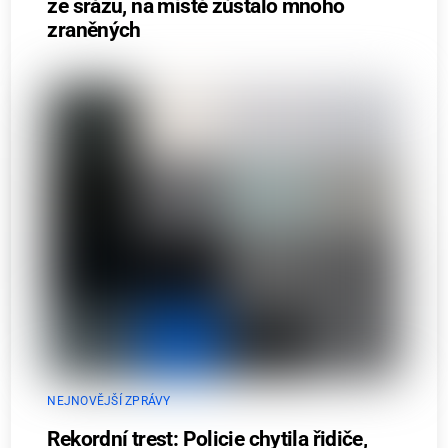
ze srázu, na místě zůstalo mnoho
zraněných
NEJNOVĚJŠÍ ZPRÁVY
Rekordní trest: Policie chytila řidiče,