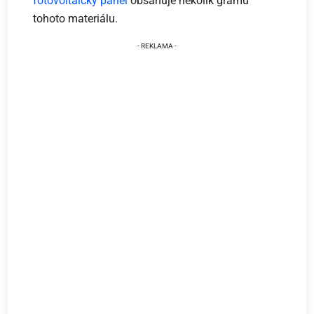
fotovoltaický panel
obsahuje několik gramů
tohoto materiálu.