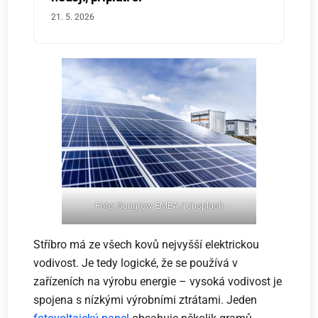
21. 5. 2026
Foto: Sungrow EMEA / Unsplash
Stříbro má ze všech kovů nejvyšší elektrickou
vodivost. Je tedy logické, že se používá v
zařízeních na výrobu energie – vysoká vodivost je
spojena s nízkými výrobními ztrátami. Jeden