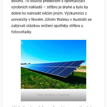
dlouho. To souvisí především s optimalizací
výrobních nákladů – stříbro je drahé a bylo by
dobré ho nahradit něčím jiným. Výzkumníci z
univerzity v Novém Jižním Walesu v Austrálii se
zabývali otázkou snížení spotřeby stříbra u
fotovoltaiky.
Foto: Chelsea / Unsplash