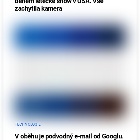
během letecké show v USA. Vše
zachytila kamera
TECHNOLOGIE
V oběhu je podvodný e-mail od Googlu.