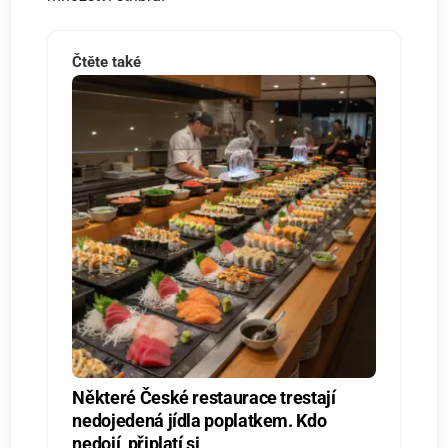
Čtěte také
Některé České restaurace trestají
nedojedená jídla poplatkem. Kdo
nedojí, připlatí si