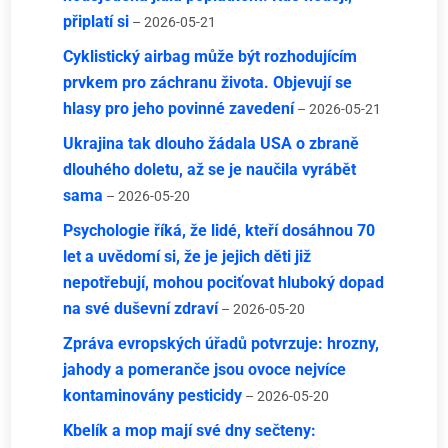
připlatí si
– 2026-05-21
Cyklistický airbag může být rozhodujícím
prvkem pro záchranu života. Objevují se
hlasy pro jeho povinné zavedení
– 2026-05-21
Ukrajina tak dlouho žádala USA o zbraně
dlouhého doletu, až se je naučila vyrábět
sama
– 2026-05-20
Psychologie říká, že lidé, kteří dosáhnou 70
let a uvědomí si, že je jejich děti již
nepotřebují, mohou pociťovat hluboký dopad
na své duševní zdraví
– 2026-05-20
Zpráva evropských úřadů potvrzuje: hrozny,
jahody a pomeranče jsou ovoce nejvíce
kontaminovány pesticidy
– 2026-05-20
Kbelík a mop mají své dny sečteny: