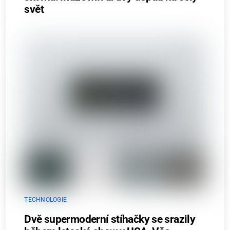
svět
TECHNOLOGIE
Dvě supermoderní stíhačky se srazily