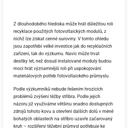
Z dlouhodobého hlediska může hrát důležitou roli
recyklace použitých fotovoltaických modulů, z
nichž lze získat cenné suroviny. V tomto ohledu
jsou zapotřebí velké investice jak do recyklačních
zařízení, tak do výzkumu. Navíc může trvat
desítky let, než dosud instalované moduly budou
moci hrát významnější roli při uspokojování
materiálových potřeb fotovoltaického průmyslu.
Podle výzkumníků nebude řešením hrozících
problémů zvýšení těžby stříbra. Podle jejich
názoru již využíváme většinu snadno dostupných
zdrojů tohoto kovu a otevření dalších dolů v méně
bohatých oblastech na stříbro uzavře začarovaný
kruh – rozšířený těžební průmysl potřebuje ke