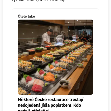
Čtěte také
Některé České restaurace trestají
nedojedená jídla poplatkem. Kdo
nedojí, připlatí si