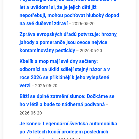
let a uvědomí si, že je jejich děti již
nepotřebují, mohou pociťovat hluboký dopad
na své duševní zdraví
– 2026-05-20
Zpráva evropských úřadů potvrzuje: hrozny,
jahody a pomeranče jsou ovoce nejvíce
kontaminovány pesticidy
– 2026-05-20
Kbelík a mop mají své dny sečteny:
odborníci na úklid sdílejí stejný názor a v
roce 2026 se přiklánějí k jeho vylepšené
verzi
– 2026-05-20
Blíží se úplné zatmění slunce: Dočkáme se
ho v létě a bude to nádherná podívaná
–
2026-05-20
Je konec: Legendární švédská automobilka
po 75 letech končí prodejem posledních