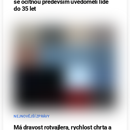
se ocitnou především uvědomělí lidé
do 35 let
NEJNOVĚJŠÍ ZPRÁVY
Má dravost rotvajlera, rychlost chrta a