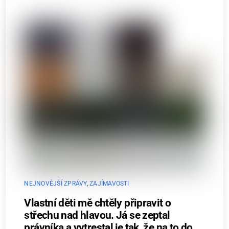
NEJNOVĚJŠÍ ZPRÁVY
,
ZAJÍMAVOSTI
Vlastní děti mě chtěly připravit o
střechu nad hlavou. Já se zeptal
právníka a vytrestal je tak, že na to do