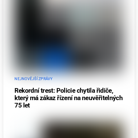
NEJNOVĚJŠÍ ZPRÁVY
Rekordní trest: Policie chytila řidiče,
který má zákaz řízení na neuvěřitelných
75 let