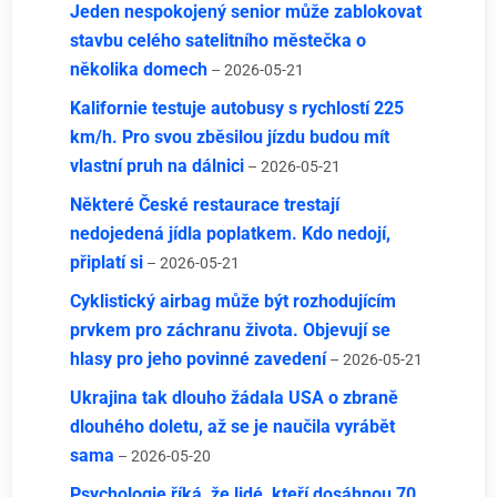
Jeden nespokojený senior může zablokovat
stavbu celého satelitního městečka o
několika domech
– 2026-05-21
Kalifornie testuje autobusy s rychlostí 225
km/h. Pro svou zběsilou jízdu budou mít
vlastní pruh na dálnici
– 2026-05-21
Některé České restaurace trestají
nedojedená jídla poplatkem. Kdo nedojí,
připlatí si
– 2026-05-21
Cyklistický airbag může být rozhodujícím
prvkem pro záchranu života. Objevují se
hlasy pro jeho povinné zavedení
– 2026-05-21
Ukrajina tak dlouho žádala USA o zbraně
dlouhého doletu, až se je naučila vyrábět
sama
– 2026-05-20
Psychologie říká, že lidé, kteří dosáhnou 70