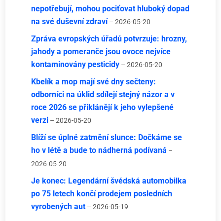
nepotřebují, mohou pociťovat hluboký dopad
na své duševní zdraví
– 2026-05-20
Zpráva evropských úřadů potvrzuje: hrozny,
jahody a pomeranče jsou ovoce nejvíce
kontaminovány pesticidy
– 2026-05-20
Kbelík a mop mají své dny sečteny:
odborníci na úklid sdílejí stejný názor a v
roce 2026 se přiklánějí k jeho vylepšené
verzi
– 2026-05-20
Blíží se úplné zatmění slunce: Dočkáme se
ho v létě a bude to nádherná podívaná
–
2026-05-20
Je konec: Legendární švédská automobilka
po 75 letech končí prodejem posledních
vyrobených aut
– 2026-05-19