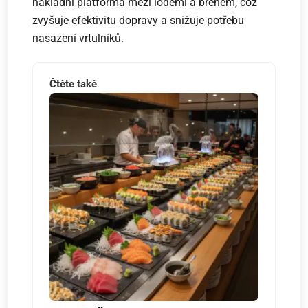
nákladní platforma mezi loděmi a břehem, což
zvyšuje efektivitu dopravy a snižuje potřebu
nasazení vrtulníků.
Čtěte také