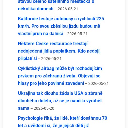
stavbu celého satelitního městečka o
několika domech
– 2026-05-21
Kalifornie testuje autobusy s rychlostí 225
km/h. Pro svou zběsilou jízdu budou mít
vlastní pruh na dálnici
– 2026-05-21
Některé České restaurace trestají
nedojedená jídla poplatkem. Kdo nedojí,
připlatí si
– 2026-05-21
Cyklistický airbag může být rozhodujícím
prvkem pro záchranu života. Objevují se
hlasy pro jeho povinné zavedení
– 2026-05-21
Ukrajina tak dlouho žádala USA o zbraně
dlouhého doletu, až se je naučila vyrábět
sama
– 2026-05-20
Psychologie říká, že lidé, kteří dosáhnou 70
let a uvědomí si, že je jejich děti již