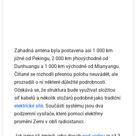
Záhadná anténa byla postavena asi 1 000 km
jižně od Pekingu, 2 000 km jihovýchodně od
Dunhuangu a 1 000 km východně od Mianyangu.
Číňané se rozhodli přesnou polohu neuvádět, ale
prozradili o ní některé důležité podrobnosti.
Očekává se, že struktura bude využívat složitou
síť kabelů a několik stožárů podobně jako tradiční
elektrické sítě
. Součástí systému jsou dva
podzemní vysílače, které pomocí elektřiny
promění Zemi v obří radiostanici.
Jak jsme již zmínili, jeho dosah
pod vodou
je až 3