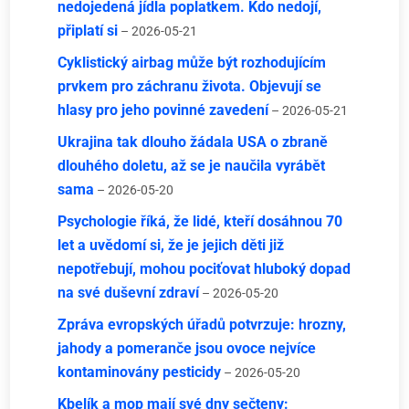
nedojedená jídla poplatkem. Kdo nedojí,
připlatí si
– 2026-05-21
Cyklistický airbag může být rozhodujícím
prvkem pro záchranu života. Objevují se
hlasy pro jeho povinné zavedení
– 2026-05-21
Ukrajina tak dlouho žádala USA o zbraně
dlouhého doletu, až se je naučila vyrábět
sama
– 2026-05-20
Psychologie říká, že lidé, kteří dosáhnou 70
let a uvědomí si, že je jejich děti již
nepotřebují, mohou pociťovat hluboký dopad
na své duševní zdraví
– 2026-05-20
Zpráva evropských úřadů potvrzuje: hrozny,
jahody a pomeranče jsou ovoce nejvíce
kontaminovány pesticidy
– 2026-05-20
Kbelík a mop mají své dny sečteny: