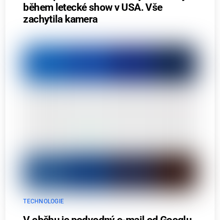
během letecké show v USA. Vše
zachytila kamera
TECHNOLOGIE
V oběhu je podvodný e-mail od Googlu.