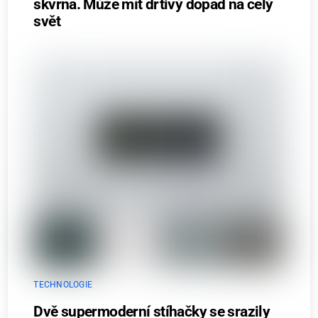
skvrna. Může mít drtivý dopad na celý
svět
TECHNOLOGIE
Dvě supermoderní stíhačky se srazily