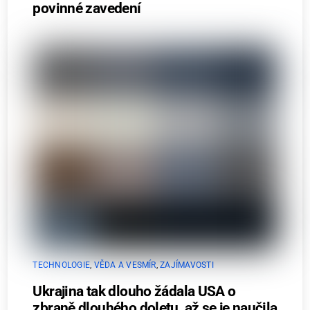
povinné zavedení
TECHNOLOGIE
,
VĚDA A VESMÍR
,
ZAJÍMAVOSTI
Ukrajina tak dlouho žádala USA o
zbraně dlouhého doletu, až se je naučila