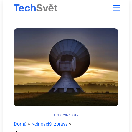
Skip
Menu
to
content
8. 12. 2021 7:05
Domů
»
Nejnovější zprávy
»