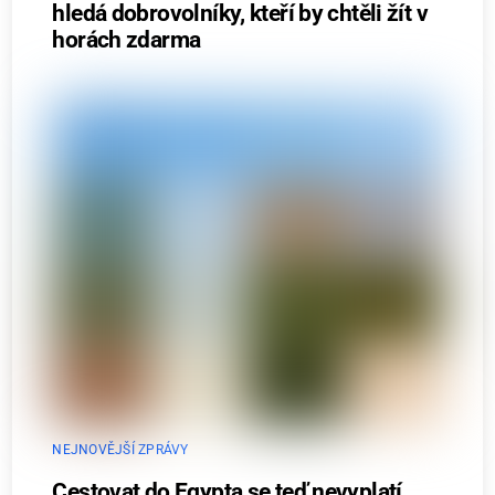
hledá dobrovolníky, kteří by chtěli žít v
horách zdarma
NEJNOVĚJŠÍ ZPRÁVY
Cestovat do Egypta se teď nevyplatí.