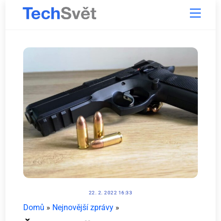
Skip
Menu
to
content
22. 2. 2022 16:33
Domů
»
Nejnovější zprávy
»