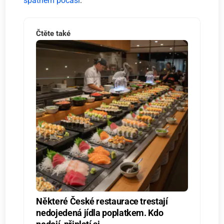
špatném počasí
.
Čtěte také
Některé České restaurace trestají
nedojedená jídla poplatkem. Kdo