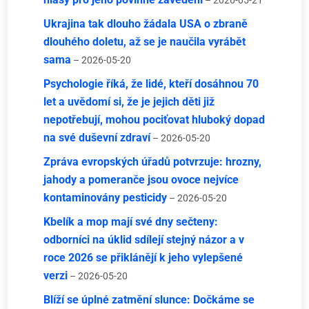
– 2026-05-21
Ukrajina tak dlouho žádala USA o zbraně
dlouhého doletu, až se je naučila vyrábět
sama
– 2026-05-20
Psychologie říká, že lidé, kteří dosáhnou 70
let a uvědomí si, že je jejich děti již
nepotřebují, mohou pociťovat hluboký dopad
na své duševní zdraví
– 2026-05-20
Zpráva evropských úřadů potvrzuje: hrozny,
jahody a pomeranče jsou ovoce nejvíce
kontaminovány pesticidy
– 2026-05-20
Kbelík a mop mají své dny sečteny:
odborníci na úklid sdílejí stejný názor a v
roce 2026 se přiklánějí k jeho vylepšené
verzi
– 2026-05-20
Blíží se úplné zatmění slunce: Dočkáme se