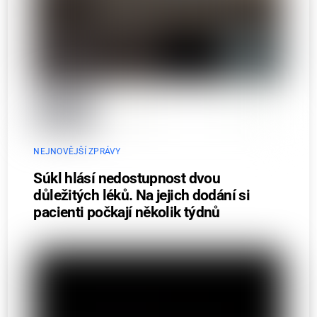
NEJNOVĚJŠÍ ZPRÁVY
Súkl hlásí nedostupnost dvou
důležitých léků. Na jejich dodání si
pacienti počkají několik týdnů