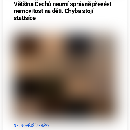
Většina Čechů neumí správně převést
nemovitost na děti. Chyba stojí
statisíce
NEJNOVĚJŠÍ ZPRÁVY