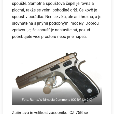
spouště. Samotná spoušťová čepel je rovná a
plochá, takže se velmi pohodlně drží. Celkově je
spoušť v pořádku. Není skvělá, ale ani hrozná, a je
srovnatelná s jinými podobnými modely. Dobrou
zprávou je, že spoušť je nastavitelná, pokud
potřebujete více prostoru nebo jiné napětí.
Foto: Rama/Wikimedia Commons (CC BY-SA 2.0)
Zajímavá je velikost zásobníku. CZ 75B se