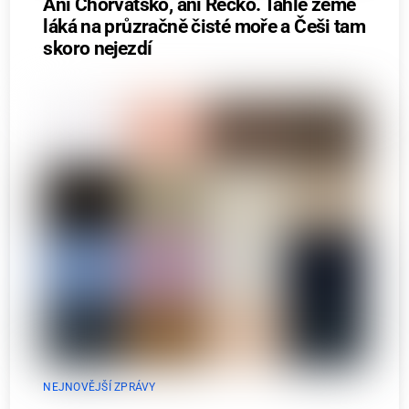
Ani Chorvatsko, ani Řecko. Tahle země
láká na průzračně čisté moře a Češi tam
skoro nejezdí
NEJNOVĚJŠÍ ZPRÁVY