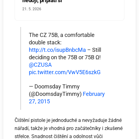
nedojí, připlatí si
21. 5. 2026
The CZ 75B, a comfortable
double stack:
http://t.co/isupBnbcMa
– Still
deciding on the 75B or 75B Ω!
@CZUSA
pic.twitter.com/VwV5E6szkG
— Doomsday Timmy
(@DoomsdayTimmy)
February
27, 2015
Čištění pistole je jednoduché a nevyžaduje žádné
nářadí, takže je vhodná pro začátečníky i zkušené
střelce. Snadnost čištění a odolnost vůči