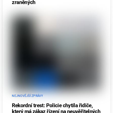
zraněných
NEJNOVĚJŠÍ ZPRÁVY
Rekordní trest: Policie chytila řidiče,
který má zákaz řízení na neuvěřitelných