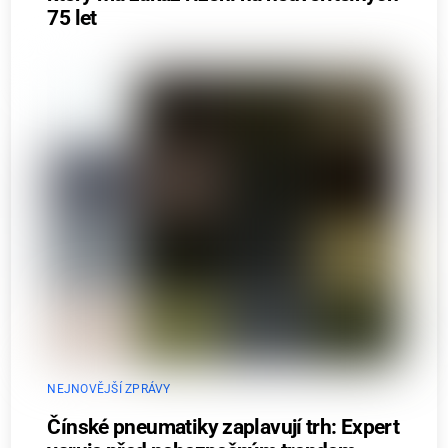
75 let
NEJNOVĚJŠÍ ZPRÁVY
Čínské pneumatiky zaplavují trh: Expert