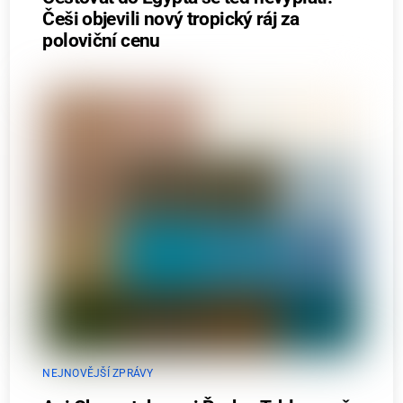
Češi objevili nový tropický ráj za
poloviční cenu
NEJNOVĚJŠÍ ZPRÁVY