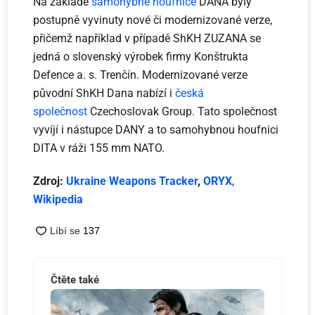
Na základě
samohybné houfnice
DANA byly
postupně vyvinuty nové či modernizované verze,
přičemž například v případě ShKH ZUZANA se
jedná o slovenský výrobek firmy Konštrukta
Defence a. s. Trenčín. Modernizované verze
původní ShKH Dana nabízí i
česká
společnost
Czechoslovak Group. Tato společnost
vyvíjí i nástupce DANY a to samohybnou houfnici
DITA v ráži 155 mm NATO.
Zdroj:
Ukraine Weapons Tracker
,
ORYX
,
Wikipedia
Čtěte také