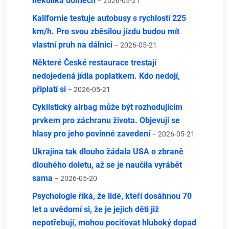
několika domech
– 2026-05-21
Kalifornie testuje autobusy s rychlostí 225
km/h. Pro svou zběsilou jízdu budou mít
vlastní pruh na dálnici
– 2026-05-21
Některé České restaurace trestají
nedojedená jídla poplatkem. Kdo nedojí,
připlatí si
– 2026-05-21
Cyklistický airbag může být rozhodujícím
prvkem pro záchranu života. Objevují se
hlasy pro jeho povinné zavedení
– 2026-05-21
Ukrajina tak dlouho žádala USA o zbraně
dlouhého doletu, až se je naučila vyrábět
sama
– 2026-05-20
Psychologie říká, že lidé, kteří dosáhnou 70
let a uvědomí si, že je jejich děti již
nepotřebují, mohou pociťovat hluboký dopad