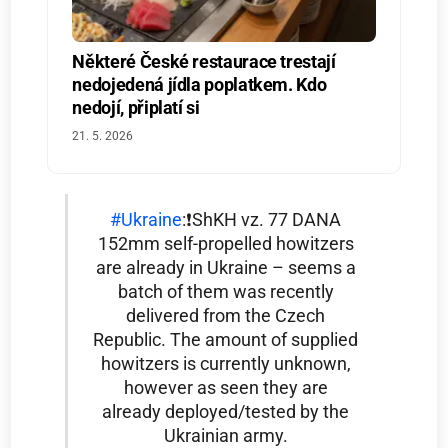
Některé České restaurace trestají
nedojedená jídla poplatkem. Kdo
nedojí, připlatí si
21. 5. 2026
#Ukraine
:❗️ShKH vz. 77 DANA
152mm self-propelled howitzers
are already in Ukraine – seems a
batch of them was recently
delivered from the Czech
Republic. The amount of supplied
howitzers is currently unknown,
however as seen they are
already deployed/tested by the
Ukrainian army.