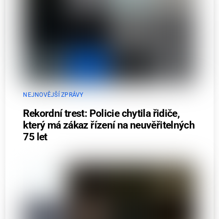
NEJNOVĚJŠÍ ZPRÁVY
Rekordní trest: Policie chytila řidiče,
který má zákaz řízení na neuvěřitelných
75 let