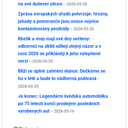
na své duševní zdraví
– 2026-05-20
Zpráva evropských úřadů potvrzuje: hrozny,
jahody a pomeranče jsou ovoce nejvíce
kontaminovány pesticidy
– 2026-05-20
Kbelík a mop mají své dny sečteny:
odborníci na úklid sdílejí stejný názor a v
roce 2026 se přiklánějí k jeho vylepšené
verzi
– 2026-05-20
Blíží se úplné zatmění slunce: Dočkáme se
ho v létě a bude to nádherná podívaná
–
2026-05-20
Je konec: Legendární švédská automobilka
po 75 letech končí prodejem posledních
vyrobených aut
– 2026-05-19