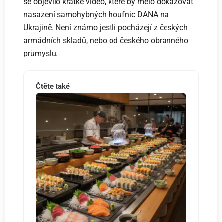
se objevilo krátké video, které by mělo dokazovat
nasazení samohybných houfnic DANA na
Ukrajině. Není známo jestli pocházejí z českých
armádních skladů, nebo od českého obranného
průmyslu.
Čtěte také