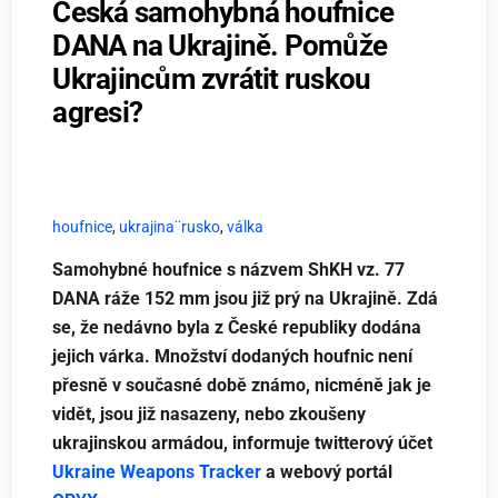
Česká samohybná houfnice
DANA na Ukrajině. Pomůže
Ukrajincům zvrátit ruskou
agresi?
houfnice
,
ukrajina¨rusko
,
válka
Samohybné houfnice s názvem ShKH vz. 77
DANA ráže 152 mm jsou již prý na Ukrajině. Zdá
se, že nedávno byla z České republiky dodána
jejich várka. Množství dodaných houfnic není
přesně v současné době známo, nicméně jak je
vidět, jsou již nasazeny, nebo zkoušeny
ukrajinskou armádou, informuje twitterový účet
Ukraine Weapons Tracker
a webový portál