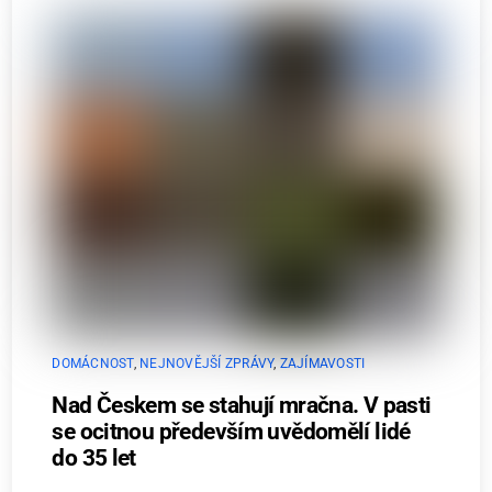
DOMÁCNOST
,
NEJNOVĚJŠÍ ZPRÁVY
,
ZAJÍMAVOSTI
Nad Českem se stahují mračna. V pasti
se ocitnou především uvědomělí lidé
do 35 let