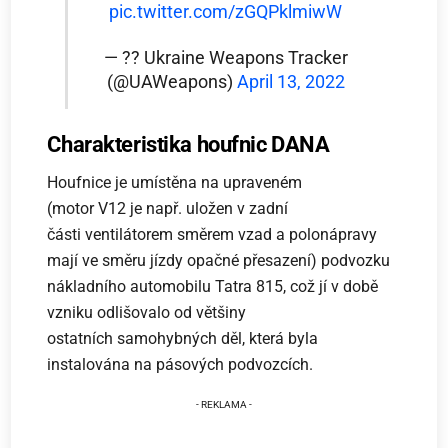
pic.twitter.com/zGQPklmiwW
— ?? Ukraine Weapons Tracker
(@UAWeapons)
April 13, 2022
Charakteristika houfnic DANA
Houfnice je umístěna na upraveném
(motor V12 je např. uložen v zadní
části ventilátorem směrem vzad a polonápravy
mají ve směru jízdy opačné přesazení) podvozku
nákladního automobilu Tatra 815, což jí v době
vzniku odlišovalo od většiny
ostatních samohybných děl, která byla
instalována na pásových podvozcích.