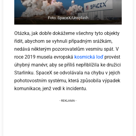
Foto: SpaceX/Unsplash
Otázka, jak dobře dokážeme všechny tyto objekty
řídit, abychom se vyhnuli případným srážkám,
nedává některým pozorovatelům vesmíru spát. V
roce 2019 musela evropská
kosmická loď
provést
úhybný manévr, aby se příliš nepřiblížila ke družici
Starlinku. SpaceX se odvolávala na chybu v jejich
pohotovostním systému, která způsobila výpadek
komunikace, jenž vedl k incidentu.