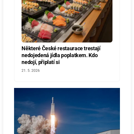
Některé České restaurace trestají
nedojedená jídla poplatkem. Kdo
nedojí, připlatí si
21. 5. 2026