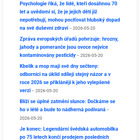
Psychologie říká, že lidé, kteří dosáhnou 70
let a uvědomí si, že je jejich děti již
nepotřebují, mohou pociťovat hluboký dopad
na své duševní zdraví
– 2026-05-20
Zpráva evropských úřadů potvrzuje: hrozny,
jahody a pomeranče jsou ovoce nejvíce
kontaminovány pesticidy
– 2026-05-20
Kbelík a mop mají své dny sečteny:
odborníci na úklid sdílejí stejný názor a v
roce 2026 se přiklánějí k jeho vylepšené
verzi
– 2026-05-20
Blíží se úplné zatmění slunce: Dočkáme se
ho v létě a bude to nádherná podívaná
–
2026-05-20
Je konec: Legendární švédská automobilka
po 75 letech končí prodejem posledních