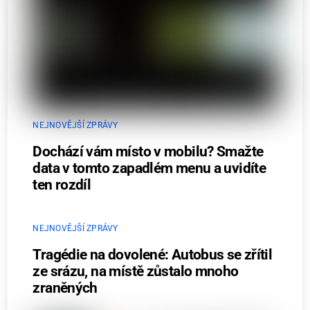
NEJNOVĚJŠÍ ZPRÁVY
Dochází vám místo v mobilu? Smažte
data v tomto zapadlém menu a uvidíte
ten rozdíl
NEJNOVĚJŠÍ ZPRÁVY
Tragédie na dovolené: Autobus se zřítil
ze srázu, na místě zůstalo mnoho
zraněných