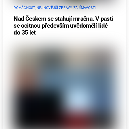
DOMÁCNOST
,
NEJNOVĚJŠÍ ZPRÁVY
,
ZAJÍMAVOSTI
Nad Českem se stahují mračna. V pasti
se ocitnou především uvědomělí lidé
do 35 let