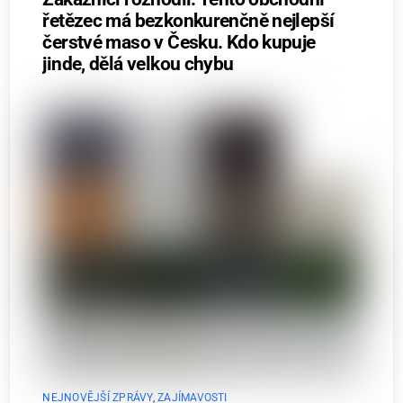
řetězec má bezkonkurenčně nejlepší
čerstvé maso v Česku. Kdo kupuje
jinde, dělá velkou chybu
NEJNOVĚJŠÍ ZPRÁVY
,
ZAJÍMAVOSTI