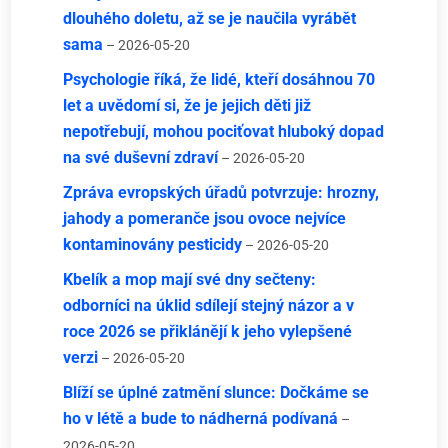
dlouhého doletu, až se je naučila vyrábět
sama
– 2026-05-20
Psychologie říká, že lidé, kteří dosáhnou 70
let a uvědomí si, že je jejich děti již
nepotřebují, mohou pociťovat hluboký dopad
na své duševní zdraví
– 2026-05-20
Zpráva evropských úřadů potvrzuje: hrozny,
jahody a pomeranče jsou ovoce nejvíce
kontaminovány pesticidy
– 2026-05-20
Kbelík a mop mají své dny sečteny:
odborníci na úklid sdílejí stejný názor a v
roce 2026 se přiklánějí k jeho vylepšené
verzi
– 2026-05-20
Blíží se úplné zatmění slunce: Dočkáme se
ho v létě a bude to nádherná podívaná
–
2026-05-20