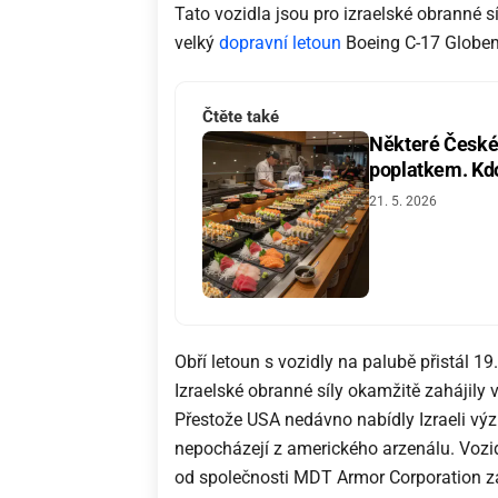
Tato vozidla jsou pro izraelské obranné sí
velký
dopravní letoun
Boeing C-17 Globem
Čtěte také
Některé České 
poplatkem. Kdo 
21. 5. 2026
Obří letoun s vozidly na palubě přistál 19.
Izraelské obranné síly okamžitě zahájily v
Přestože USA nedávno nabídly Izraeli v
nepocházejí z amerického arzenálu. Vozid
od společnosti MDT Armor Corporation za 