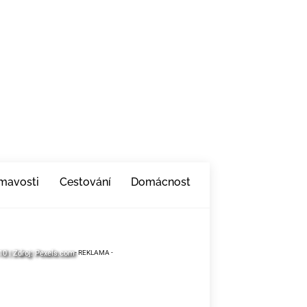
ímavosti
Cestování
Domácnost
10 | Zdroj: Pexels.com
10 | Zdroj: Pexels.com