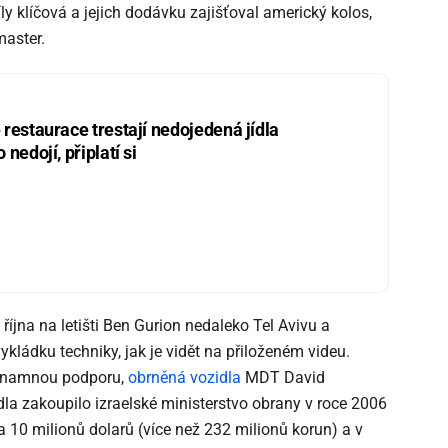
ly klíčová a jejich dodávku zajišťoval americký kolos,
aster.
restaurace trestají nedojedená jídla
nedojí, připlatí si
 října na letišti Ben Gurion nedaleko Tel Avivu a
ykládku techniky, jak je vidět na přiloženém videu.
ýznamnou podporu,
obrněná vozidla
MDT David
la zakoupilo izraelské ministerstvo obrany v roce 2006
10 milionů dolarů (více než 232 milionů korun) a v