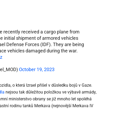
se recently received a cargo plane from
he initial shipment of armored vehicles
rael Defense Forces (IDF). They are being
place vehicles damaged during the war.
z
rael_MOD)
October 19, 2023
la, o která Izrael přišel v důsledku bojů v Gaze.
dla
nejsou tak důležitou položkou ve výbavě armády,
Tamní ministerstvo obrany se již mnoho let spoléhá
lastní rodinu tanků Merkava (nejnovější Merkava IV