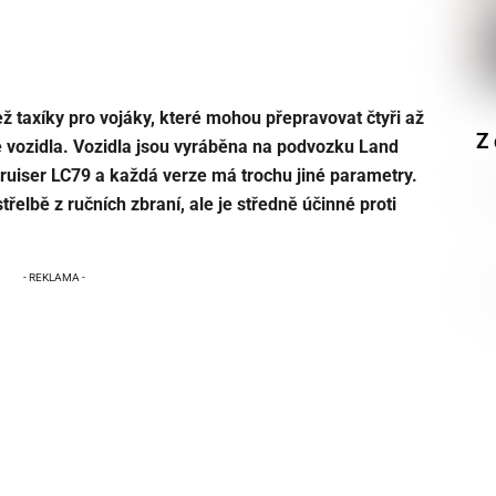
ž taxíky pro vojáky, které mohou přepravovat čtyři až
Z 
tě vozidla. Vozidla jsou vyráběna na podvozku Land
uiser LC79 a každá verze má trochu jiné parametry.
řelbě z ručních zbraní, ale je středně účinné proti