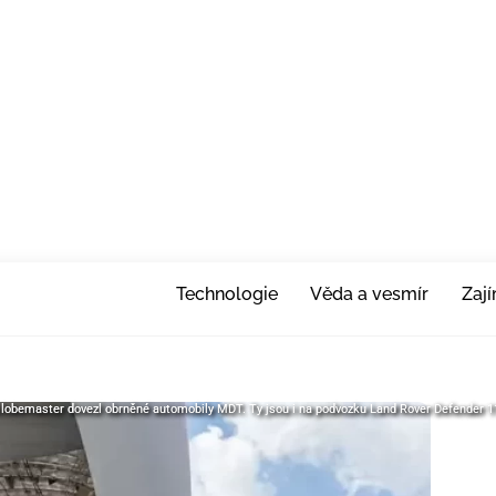
Technologie
Věda a vesmír
Zaj
 Globemaster dovezl obrněné automobily MDT. Ty jsou i na podvozku Land Rover Defender 1
 Globemaster dovezl obrněné automobily MDT. Ty jsou i na podvozku Land Rover Defender 1