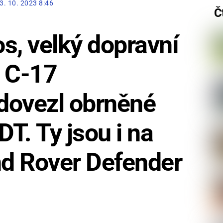
3. 10. 2023 8:46
Č
s, velký dopravní
g C-17
dovezl obrněné
T. Ty jsou i na
d Rover Defender