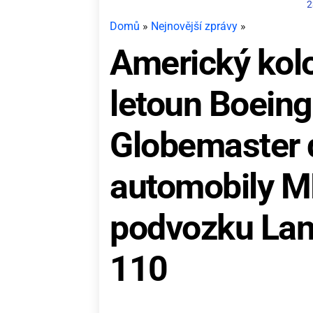
2
Domů
»
Nejnovější zprávy
»
Americký kolo
letoun Boein
Globemaster 
automobily MD
podvozku Lan
110