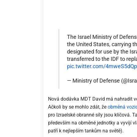
The Israel Ministry of Defen
the United States, carrying t
designated for use by the Is
transferred to the IDF to re
pic.twitter.com/4mweS5dQp
— Ministry of Defense (@Is
Nová dodávka MDT David má nahradit vozid
Ačkoli by se mohlo zdát, že
obrněná vozi
pro Izraelské obranné síly jsou klíčová. 
především na obrněné jednotky a vyvíjí v
patří k nejlepším tankům na světě).