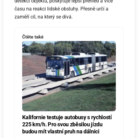
detekci objektu, poskytuje lepší přehled a více
času na reakci lidské obsluhy. Přesně určí a
zaměří cíl, na který se dívá.
Čtěte také
Kalifornie testuje autobusy s rychlostí
225 km/h. Pro svou zběsilou jízdu
budou mít vlastní pruh na dálnici