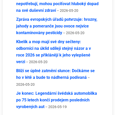
nepotřebují, mohou pociťovat hluboký dopad
na své duševní zdraví
– 2026-05-20
Zpráva evropských úřadů potvrzuje: hrozny,
jahody a pomeranče jsou ovoce nejvíce
kontaminovány pesticidy
– 2026-05-20
Kbelík a mop mají své dny sečteny:
odborníci na úklid sdílejí stejný názor a v
roce 2026 se přiklánějí k jeho vylepšené
verzi
– 2026-05-20
Blíží se úplné zatmění slunce: Dočkáme se
ho v létě a bude to nádherná podívaná
–
2026-05-20
Je konec: Legendární švédská automobilka
po 75 letech končí prodejem posledních
vyrobených aut
– 2026-05-19