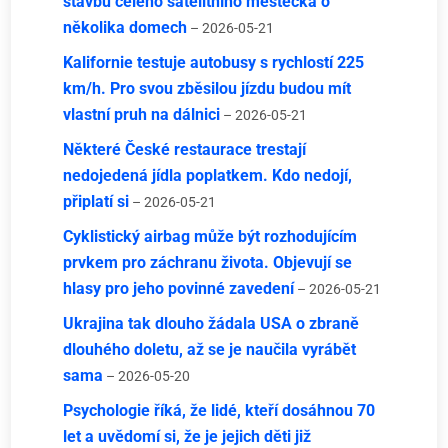
stavbu celého satelitního městečka o
několika domech
– 2026-05-21
Kalifornie testuje autobusy s rychlostí 225
km/h. Pro svou zběsilou jízdu budou mít
vlastní pruh na dálnici
– 2026-05-21
Některé České restaurace trestají
nedojedená jídla poplatkem. Kdo nedojí,
připlatí si
– 2026-05-21
Cyklistický airbag může být rozhodujícím
prvkem pro záchranu života. Objevují se
hlasy pro jeho povinné zavedení
– 2026-05-21
Ukrajina tak dlouho žádala USA o zbraně
dlouhého doletu, až se je naučila vyrábět
sama
– 2026-05-20
Psychologie říká, že lidé, kteří dosáhnou 70
let a uvědomí si, že je jejich děti již