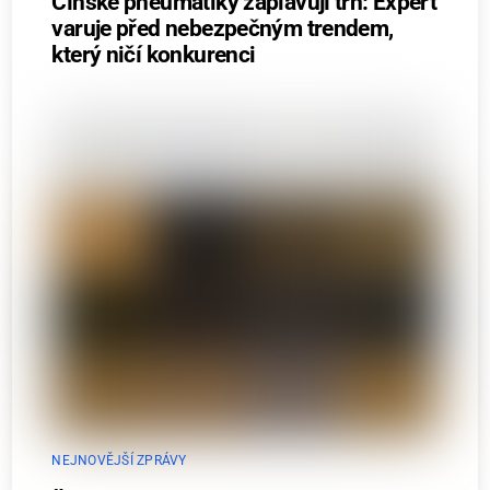
Čínské pneumatiky zaplavují trh: Expert
varuje před nebezpečným trendem,
který ničí konkurenci
NEJNOVĚJŠÍ ZPRÁVY