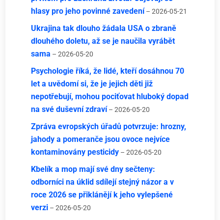
hlasy pro jeho povinné zavedení
– 2026-05-21
Ukrajina tak dlouho žádala USA o zbraně
dlouhého doletu, až se je naučila vyrábět
sama
– 2026-05-20
Psychologie říká, že lidé, kteří dosáhnou 70
let a uvědomí si, že je jejich děti již
nepotřebují, mohou pociťovat hluboký dopad
na své duševní zdraví
– 2026-05-20
Zpráva evropských úřadů potvrzuje: hrozny,
jahody a pomeranče jsou ovoce nejvíce
kontaminovány pesticidy
– 2026-05-20
Kbelík a mop mají své dny sečteny:
odborníci na úklid sdílejí stejný názor a v
roce 2026 se přiklánějí k jeho vylepšené
verzi
– 2026-05-20