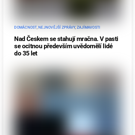
DOMÁCNOST
,
NEJNOVĚJŠÍ ZPRÁVY
,
ZAJÍMAVOSTI
Nad Českem se stahují mračna. V pasti
se ocitnou především uvědomělí lidé
do 35 let