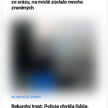
ze srázu, na místě zůstalo mnoho
zraněných
NEJNOVĚJŠÍ ZPRÁVY
Rekordní trest: Policie chytila řidiče,