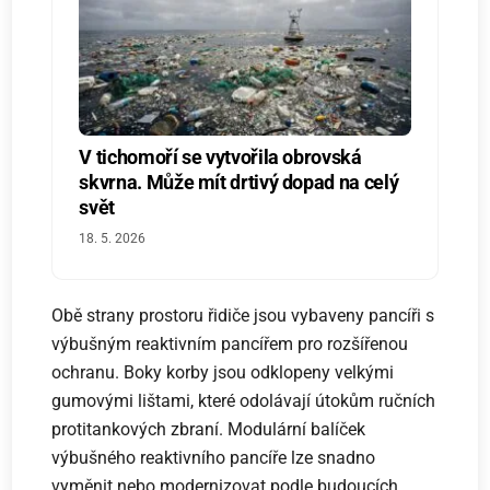
V tichomoří se vytvořila obrovská
skvrna. Může mít drtivý dopad na celý
svět
18. 5. 2026
Obě strany prostoru řidiče jsou vybaveny pancíři s
výbušným reaktivním pancířem pro rozšířenou
ochranu. Boky korby jsou odklopeny velkými
gumovými lištami, které odolávají útokům ručních
protitankových zbraní. Modulární balíček
výbušného reaktivního pancíře lze snadno
vyměnit nebo modernizovat podle budoucích