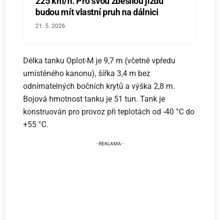
225 km/h. Pro svou zběsilou jízdu
budou mít vlastní pruh na dálnici
21. 5. 2026
Délka tanku Oplot-M je 9,7 m (včetně vpředu
umístěného kanonu), šířka 3,4 m bez
odnímatelných bočních krytů a výška 2,8 m.
Bojová hmotnost tanku je 51 tun. Tank je
konstruován pro provoz při teplotách od -40 °C do
+55 °C.