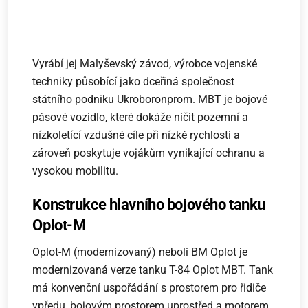
Vyrábí jej Malyševský závod, výrobce vojenské
techniky působící jako dceřiná společnost
státního podniku Ukroboronprom. MBT je bojové
pásové vozidlo, které dokáže ničit pozemní a
nízkoletící vzdušné cíle při nízké rychlosti a
zároveň poskytuje vojákům vynikající ochranu a
vysokou mobilitu.
Konstrukce hlavního bojového tanku
Oplot-M
Oplot-M (modernizovaný) neboli BM Oplot je
modernizovaná verze tanku T-84 Oplot MBT. Tank
má konvenční uspořádání s prostorem pro řidiče
vpředu, bojovým prostorem uprostřed a motorem