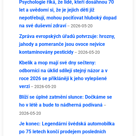
Psychologie říká, že lidé, kteří dosáhnou 70
let a uvědomí si, že je jejich děti již
nepotřebují, mohou pociťovat hluboký dopad
na své duševní zdraví
– 2026-05-20
Zpráva evropských úřadů potvrzuje: hrozny,
jahody a pomeranče jsou ovoce nejvíce
kontaminovány pesticidy
– 2026-05-20
Kbelík a mop mají své dny sečteny:
odborníci na úklid sdílejí stejný názor a v
roce 2026 se přiklánějí k jeho vylepšené
verzi
– 2026-05-20
Blíží se úplné zatmění slunce: Dočkáme se
ho v létě a bude to nádherná podívaná
–
2026-05-20
Je konec: Legendární švédská automobilka
po 75 letech končí prodejem posledních