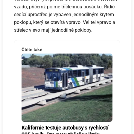
vzadu, přičemž pojme tříčlennou posádku. Řidič
sedící uprostřed je vybaven jednodílným krytem
poklopu, který se otevírá vpravo. Velitel vpravo a
střelec vlevo mají jednodílné poklopy.
Čtěte také
Kalifornie testuje autobusy s rychlostí