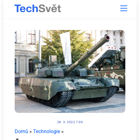
Skip
Menu
to
content
28. 3. 2022 7:00
Domů
»
Technologie
»