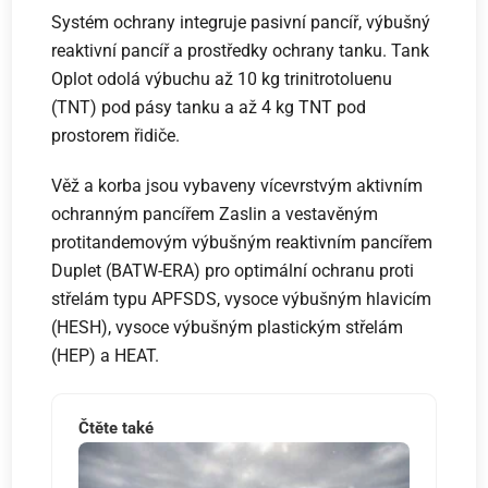
Systém ochrany integruje pasivní pancíř, výbušný
reaktivní pancíř a prostředky ochrany tanku. Tank
Oplot odolá výbuchu až 10 kg trinitrotoluenu
(TNT) pod pásy tanku a až 4 kg TNT pod
prostorem řidiče.
Věž a korba jsou vybaveny vícevrstvým aktivním
ochranným pancířem Zaslin a vestavěným
protitandemovým výbušným reaktivním pancířem
Duplet (BATW-ERA) pro optimální ochranu proti
střelám typu APFSDS, vysoce výbušným hlavicím
(HESH), vysoce výbušným plastickým střelám
(HEP) a HEAT.
Čtěte také