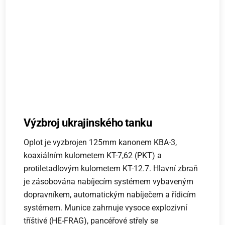
Výzbroj ukrajinského tanku
Oplot je vyzbrojen 125mm kanonem KBA-3,
koaxiálním kulometem KT-7,62 (PKT) a
protiletadlovým kulometem KT-12.7. Hlavní zbraň
je zásobována nabíjecím systémem vybaveným
dopravníkem, automatickým nabíječem a řídicím
systémem. Munice zahrnuje vysoce explozivní
tříštivé (HE-FRAG), pancéřové střely se