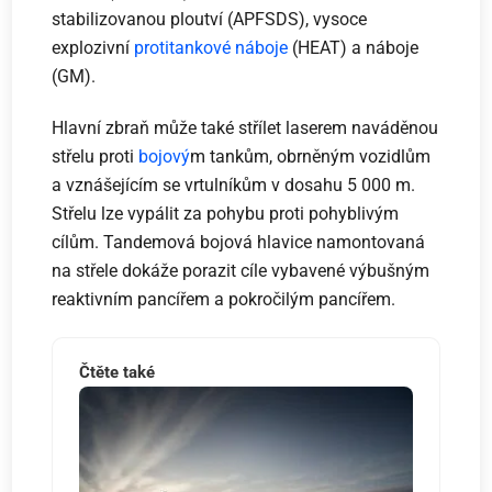
stabilizovanou ploutví (APFSDS), vysoce
explozivní
protitankové náboje
(HEAT) a náboje
(GM).
Hlavní zbraň může také střílet laserem naváděnou
střelu proti
bojový
m tankům, obrněným vozidlům
a vznášejícím se vrtulníkům v dosahu 5 000 m.
Střelu lze vypálit za pohybu proti pohyblivým
cílům. Tandemová bojová hlavice namontovaná
na střele dokáže porazit cíle vybavené výbušným
reaktivním pancířem a pokročilým pancířem.
Čtěte také