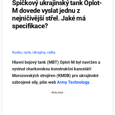
Špičkový ukrajinský tank Oplot-
M dovede vyslat jednu z
nejničivější střel. Jaké má
specifikace?
Rusko
,
tank
,
Ukrajina
,
válka
Hlavní bojový tank (MBT) Oplot-M byl navržen a
vyvinut charkovskou konstrukční kanceláří
Morozovských strojíren (KMDB) pro ukrajinské
ozbrojené síly, píše web
Army Technology.