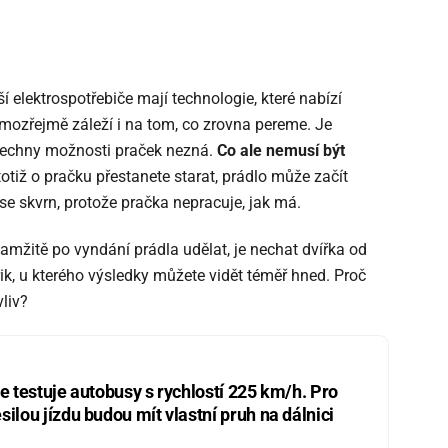
 elektrospotřebiče mají technologie, které nabízí
ozřejmě záleží i na tom, co zrovna pereme. Je
všechny možnosti praček nezná.
Co ale nemusí být
otiž o pračku přestanete starat, prádlo může začít
e skvrn, protože pračka nepracuje, jak má.
amžitě po vyndání prádla udělat, je nechat dvířka od
rik, u kterého výsledky můžete vidět téměř hned. Proč
vliv?
ie testuje autobusy s rychlostí 225 km/h. Pro
silou jízdu budou mít vlastní pruh na dálnici