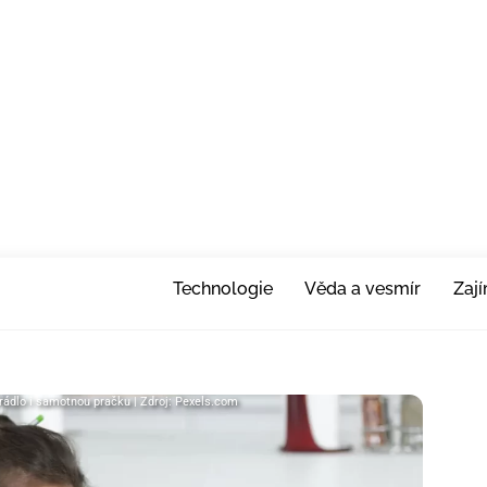
Technologie
Věda a vesmír
Zaj
 prádlo i samotnou pračku | Zdroj: Pexels.com