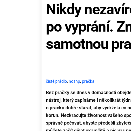
Nikdy nezavír
po vyprání. Zn
samotnou pr
čisté prádlo
,
noshp
,
pračka
Bez pračky se dnes v domácnosti obejde n
nástroj, který zapínáme i několikrát týd
o pračku dobře starat, aby vydržela co n
korun. Nezkracujte životnost vašeho spot
správně pečovat, abyste předešli zbyte
můžete začít dělat okamžitě a nic vás n