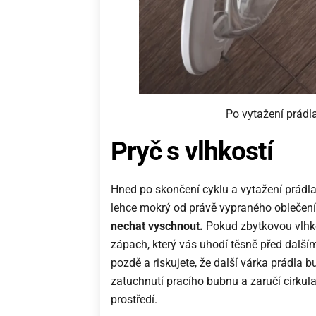
Po vytažení prádl
Pryč s vlhkostí
Hned po skončení cyklu a vytažení prádla
lehce mokrý od právě vypraného oblečení
nechat vyschnout.
Pokud zbytkovou vlhko
zápach, který vás uhodí těsně před dalším
pozdě a riskujete, že další várka prádla 
zatuchnutí pracího bubnu a zaručí cirkul
prostředí.