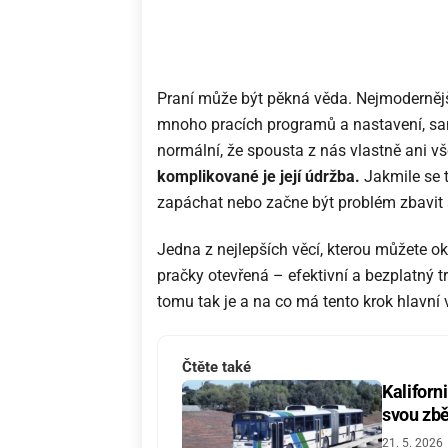
Praní může být pěkná věda. Nejmodernější
mnoho pracích programů a nastavení, sam
normální, že spousta z nás vlastně ani 
komplikované je její údržba.
Jakmile se t
zapáchat nebo začne být problém zbavit s
Jedna z nejlepších věcí, kterou můžete ok
pračky otevřená – efektivní a bezplatný t
tomu tak je a na co má tento krok hlavní 
Čtěte také
Kaliforn
svou zbě
21. 5. 2026