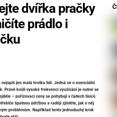
ejte dvířka pračky
Č
ičíte prádlo i
ačku
ejspíš jen malá hrstka lidí. Jedná se o esenciální
ně. Právě kvůli vysoké frekvenci využívání je nutné se
ejdéle – pořizovací ceny se pohybují v řádech tisíců
řebiče špatnou údržbou a raději zjistěte, jak o něj
čným problémům. Například tento jednoduchý krok
ebude stát.