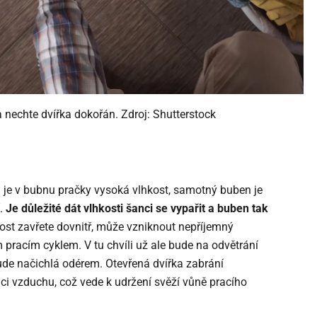
a nechte dvířka dokořán. Zdroj: Shutterstock
 je v bubnu pračky vysoká vlhkost, samotný buben je
.
Je důležité dát vlhkosti šanci se vypařit a buben tak
st zavřete dovnitř, může vzniknout nepříjemný
 pracím cyklem. V tu chvíli už ale bude na odvětrání
bude načichlá odérem. Otevřená dvířka zabrání
aci vzduchu, což vede k udržení svěží vůně pracího