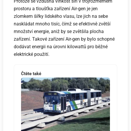
Protože se vzdušná vlhkost šíří v trojrozměrném
prostoru a tloušťka zařízení Air-gen je jen
zlomkem šířky lidského vlasu, lze jich na sebe
naskládat mnoho tisíc, čímž se efektivně zvětší
množství energie, aniž by se zvětšila plocha
zařízení. Takové zařízení Air-gen by bylo schopné
dodávat energii na úrovni kilowattů pro běžné
elektrické použití.
Čtěte také