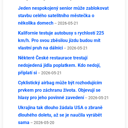
Jeden nespokojený senior může zablokovat
stavbu celého satelitního městečka o
několika domech
– 2026-05-21
Kalifornie testuje autobusy s rychlostí 225
km/h. Pro svou zběsilou jízdu budou mít
vlastní pruh na dálnici
– 2026-05-21
Některé České restaurace trestají
nedojedená jídla poplatkem. Kdo nedojí,
připlatí si
– 2026-05-21
Cyklistický airbag může být rozhodujícím
prvkem pro záchranu života. Objevují se
hlasy pro jeho povinné zavedení
– 2026-05-21
Ukrajina tak dlouho žádala USA o zbraně
dlouhého doletu, až se je naučila vyrábět
sama
– 2026-05-20