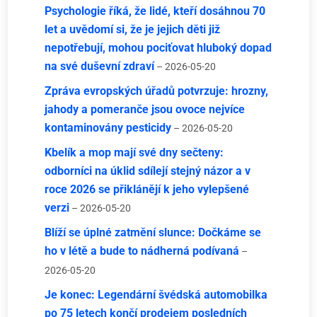
Psychologie říká, že lidé, kteří dosáhnou 70
let a uvědomí si, že je jejich děti již
nepotřebují, mohou pociťovat hluboký dopad
na své duševní zdraví
– 2026-05-20
Zpráva evropských úřadů potvrzuje: hrozny,
jahody a pomeranče jsou ovoce nejvíce
kontaminovány pesticidy
– 2026-05-20
Kbelík a mop mají své dny sečteny:
odborníci na úklid sdílejí stejný názor a v
roce 2026 se přiklánějí k jeho vylepšené
verzi
– 2026-05-20
Blíží se úplné zatmění slunce: Dočkáme se
ho v létě a bude to nádherná podívaná
–
2026-05-20
Je konec: Legendární švédská automobilka
po 75 letech končí prodejem posledních