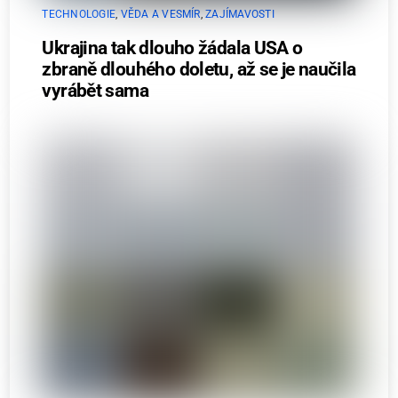
TECHNOLOGIE
,
VĚDA A VESMÍR
,
ZAJÍMAVOSTI
Ukrajina tak dlouho žádala USA o
zbraně dlouhého doletu, až se je naučila
vyrábět sama