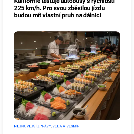
Kalifornie testuje autobusy s rychlostí
225 km/h. Pro svou zběsilou jízdu
budou mít vlastní pruh na dálnici
NEJNOVĚJŠÍ ZPRÁVY
,
VĚDA A VESMÍR