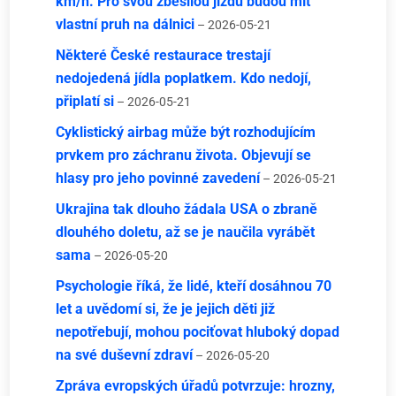
km/h. Pro svou zběsilou jízdu budou mít
vlastní pruh na dálnici
– 2026-05-21
Některé České restaurace trestají
nedojedená jídla poplatkem. Kdo nedojí,
připlatí si
– 2026-05-21
Cyklistický airbag může být rozhodujícím
prvkem pro záchranu života. Objevují se
hlasy pro jeho povinné zavedení
– 2026-05-21
Ukrajina tak dlouho žádala USA o zbraně
dlouhého doletu, až se je naučila vyrábět
sama
– 2026-05-20
Psychologie říká, že lidé, kteří dosáhnou 70
let a uvědomí si, že je jejich děti již
nepotřebují, mohou pociťovat hluboký dopad
na své duševní zdraví
– 2026-05-20
Zpráva evropských úřadů potvrzuje: hrozny,