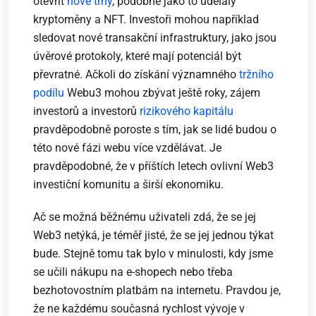
otevřít
nové trhy
, podobně jako to udělaly
kryptoměny a NFT. Investoři mohou například
sledovat nové transakční infrastruktury, jako jsou
úvěrové protokoly, které mají potenciál být
převratné. Ačkoli do získání významného
tržního
podílu
Webu3 mohou zbývat ještě roky, zájem
investorů a investorů
rizikového kapitálu
pravděpodobně poroste s tím, jak se lidé budou o
této nové fázi webu více vzdělávat. Je
pravděpodobné, že v příštích letech ovlivní Web3
investiční komunitu a širší ekonomiku.
Ač se možná běžnému uživateli zdá, že se jej
Web3 netýká, je téměř jisté, že se jej jednou týkat
bude. Stejně tomu tak bylo v minulosti, kdy jsme
se učili nákupu na e-shopech nebo třeba
bezhotovostním platbám na internetu. Pravdou je,
že ne každému současná rychlost vývoje v