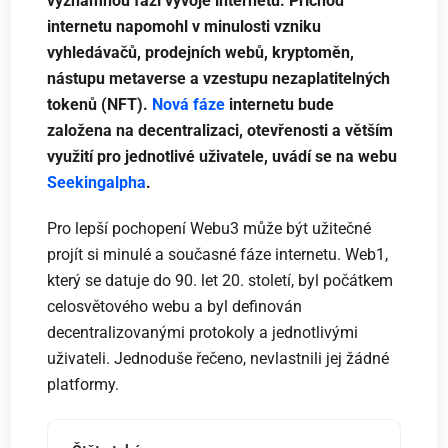
významnou fází vývoje internetu. Příchod
internetu napomohl
v minulosti
vzniku
vyhledávačů, prodejních webů, kryptoměn,
nástupu metaverse a vzestupu nezaplatitelných
tokenů (NFT).
Nová fáze
internetu bude
založena na decentralizaci, otevřenosti a větším
využití pro jednotlivé uživatele, uvádí se na webu
Seekingalpha
.
Pro lepší pochopení Webu3 může být užitečné
projít si minulé a současné fáze internetu. Web1,
který se datuje do 90. let 20. století, byl počátkem
celosvětového webu a byl definován
decentralizovanými protokoly a jednotlivými
uživateli. Jednoduše řečeno, nevlastnili jej žádné
platformy.