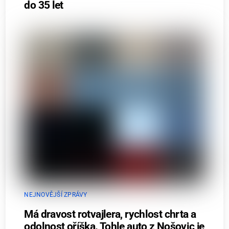
do 35 let
NEJNOVĚJŠÍ ZPRÁVY
Má dravost rotvajlera, rychlost chrta a
odolnost oříška. Tohle auto z Nošovic je