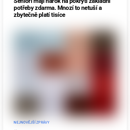
Senioři mají nárok na pokrytí základní
potřeby zdarma. Mnozí to netuší a
zbytečně platí tisíce
NEJNOVĚJŠÍ ZPRÁVY