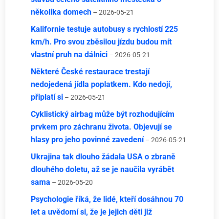
několika domech
– 2026-05-21
Kalifornie testuje autobusy s rychlostí 225
km/h. Pro svou zběsilou jízdu budou mít
vlastní pruh na dálnici
– 2026-05-21
Některé České restaurace trestají
nedojedená jídla poplatkem. Kdo nedojí,
připlatí si
– 2026-05-21
Cyklistický airbag může být rozhodujícím
prvkem pro záchranu života. Objevují se
hlasy pro jeho povinné zavedení
– 2026-05-21
Ukrajina tak dlouho žádala USA o zbraně
dlouhého doletu, až se je naučila vyrábět
sama
– 2026-05-20
Psychologie říká, že lidé, kteří dosáhnou 70
let a uvědomí si, že je jejich děti již