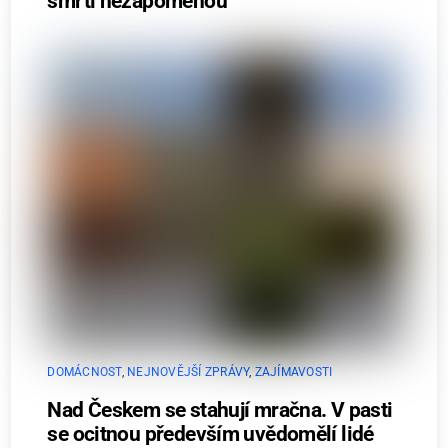
smrti nezapomenou
DOMÁCNOST
,
NEJNOVĚJŠÍ ZPRÁVY
,
ZAJÍMAVOSTI
Nad Českem se stahují mračna. V pasti
se ocitnou především uvědomělí lidé