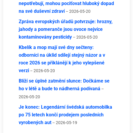
nepotřebují, mohou pociťovat hluboký dopad
na své duševní zdraví
– 2026-05-20
Zpráva evropských úřadů potvrzuje: hrozny,
jahody a pomeranče jsou ovoce nejvíce
kontaminovány pesticidy
– 2026-05-20
Kbelík a mop mají své dny sečteny:
odborníci na úklid sdílejí stejný názor a v
roce 2026 se přiklánějí k jeho vylepšené
verzi
– 2026-05-20
Blíží se úplné zatmění slunce: Dočkáme se
ho v létě a bude to nádherná podívaná
–
2026-05-20
Je konec: Legendární švédská automobilka
po 75 letech končí prodejem posledních
vyrobených aut
– 2026-05-19