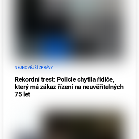
NEJNOVĚJŠÍ ZPRÁVY
Rekordní trest: Policie chytila řidiče,
který má zákaz řízení na neuvěřitelných
75 let