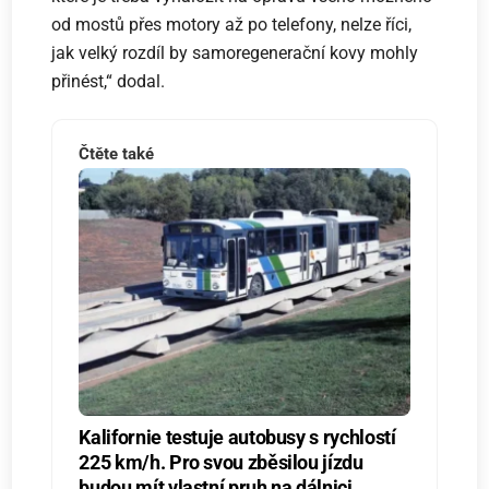
od mostů přes motory až po telefony, nelze říci,
jak velký rozdíl by samoregenerační kovy mohly
přinést,“ dodal.
Čtěte také
Kalifornie testuje autobusy s rychlostí
225 km/h. Pro svou zběsilou jízdu
budou mít vlastní pruh na dálnici