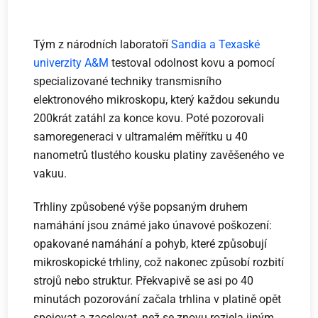
Tým z národních laboratoří
Sandia a Texaské
univerzity A&M
testoval odolnost kovu a pomocí
specializované techniky transmisního
elektronového mikroskopu, který každou sekundu
200krát zatáhl za konce kovu. Poté pozorovali
samoregeneraci v ultramalém měřítku u 40
nanometrů tlustého kousku platiny zavěšeného ve
vakuu.
Trhliny způsobené výše popsaným druhem
namáhání jsou známé jako únavové poškození:
opakované namáhání a pohyb, které způsobují
mikroskopické trhliny, což nakonec způsobí rozbití
strojů nebo struktur. Překvapivě se asi po 40
minutách pozorování začala trhlina v platině opět
spojovat a zacelovat, než se znovu rozjela jiným