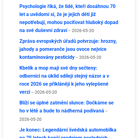
Psychologie říká, že lidé, kteří dosáhnou 70
let a uvědomí si, že je jejich děti již
nepotřebují, mohou pociťovat hluboký dopad
na své duševní zdraví
– 2026-05-20
Zpráva evropských úřadů potvrzuje: hrozny,
jahody a pomeranče jsou ovoce nejvíce
kontaminovány pesticidy
– 2026-05-20
Kbelík a mop mají své dny sečteny:
odborníci na úklid sdílejí stejný názor a v
roce 2026 se přiklánějí k jeho vylepšené
verzi
– 2026-05-20
Blíží se úplné zatmění slunce: Dočkáme se
ho v létě a bude to nádherná podívaná
–
2026-05-20
Je konec: Legendární švédská automobilka
po 75 letech končí prodejem posledních