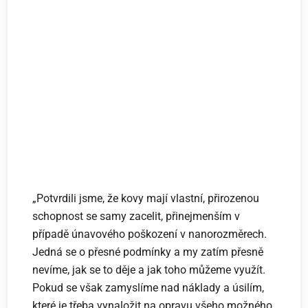
„Potvrdili jsme, že kovy mají vlastní, přirozenou
schopnost se samy zacelit, přinejmenším v
případě únavového poškození v nanorozměrech.
Jedná se o přesné podmínky a my zatím přesně
nevíme, jak se to děje a jak toho můžeme využít.
Pokud se však zamyslíme nad náklady a úsilím,
které je třeba vynaložit na opravu všeho možného