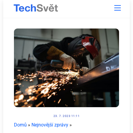
Skip
Menu
to
content
23. 7. 2023 11:11
Domů
»
Nejnovější zprávy
»