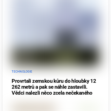
TECHNOLOGIE
Provrtali zemskou kůru do hloubky 12
262 metrů a pak se náhle zastavili.
Vědci nalezli něco zcela nečekaného