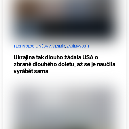
TECHNOLOGIE
,
VĚDA A VESMÍR
,
ZAJÍMAVOSTI
Ukrajina tak dlouho žádala USA o
zbraně dlouhého doletu, až se je naučila
vyrábět sama