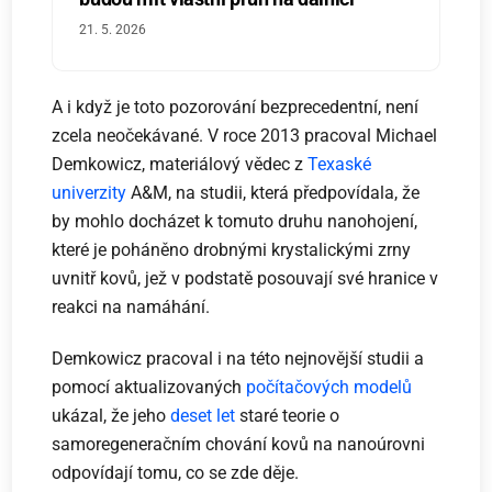
21. 5. 2026
A i když je toto pozorování bezprecedentní, není
zcela neočekávané. V roce 2013 pracoval Michael
Demkowicz, materiálový vědec z
Texaské
univerzity
A&M, na studii, která předpovídala, že
by mohlo docházet k tomuto druhu nanohojení,
které je poháněno drobnými krystalickými zrny
uvnitř kovů, jež v podstatě posouvají své hranice v
reakci na namáhání.
Demkowicz pracoval i na této nejnovější studii a
pomocí aktualizovaných
počítačových modelů
ukázal, že jeho
deset let
staré teorie o
samoregeneračním chování kovů na nanoúrovni
odpovídají tomu, co se zde děje.