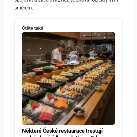
směrem.
Čtěte také
Některé České restaurace trestají