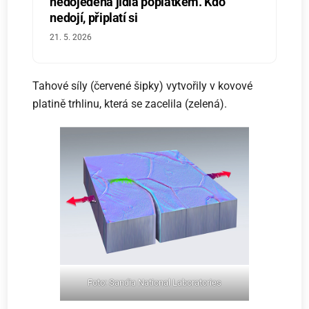
nedojedená jídla poplatkem. Kdo
nedojí, připlatí si
21. 5. 2026
Tahové síly (červené šipky) vytvořily v kovové
platině trhlinu, která se zacelila (zelená).
Foto: Sandia National Laboratories