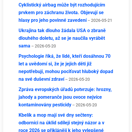
Cyklistický airbag může být rozhodujícím
prvkem pro záchranu života. Objevují se
hlasy pro jeho povinné zavedení
– 2026-05-21
Ukrajina tak dlouho žádala USA o zbraně
dlouhého doletu, až se je naučila vyrábět
sama
– 2026-05-20
Psychologie říká, že lidé, kteří dosáhnou 70
let a uvědomí si, že je jejich děti již
nepotřebují, mohou pociťovat hluboký dopad
na své duševní zdraví
– 2026-05-20
Zpráva evropských úřadů potvrzuje: hrozny,
jahody a pomeranče jsou ovoce nejvíce
kontaminovány pesticidy
– 2026-05-20
Kbelík a mop mají své dny sečteny:
odborníci na úklid sdílejí stejný názor a v
roce 2026 se přiklánějí k jeho vylepšené