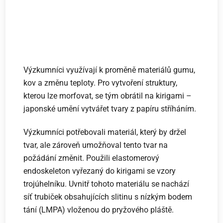
Výzkumníci využívají k proměně materiálů gumu,
kov a změnu teploty. Pro vytvoření struktury,
kterou lze morfovat, se tým obrátil na kirigami –
japonské umění vytvářet tvary z papíru stříháním.
Výzkumníci potřebovali materiál, který by držel
tvar, ale zároveň umožňoval tento tvar na
požádání změnit. Použili elastomerový
endoskeleton vyřezaný do kirigami se vzory
trojúhelníku. Uvnitř tohoto materiálu se nachází
síť trubiček obsahujících slitinu s nízkým bodem
tání (LMPA) vloženou do pryžového pláště.