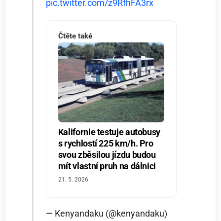
pic.twitter.com/z9RfhFA3rx
Čtěte také
Kalifornie testuje autobusy
s rychlostí 225 km/h. Pro
svou zběsilou jízdu budou
mít vlastní pruh na dálnici
21. 5. 2026
— Kenyandaku (@kenyandaku)