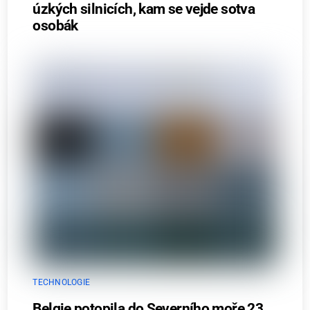
úzkých silnicích, kam se vejde sotva
osobák
TECHNOLOGIE
Belgie potopila do Severního moře 23