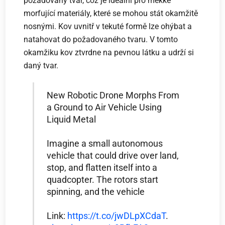
požadovaný tvar, což je ideální pro měkké
morfující materiály, které se mohou stát okamžitě
nosnými. Kov uvnitř v tekuté formě lze ohýbat a
natahovat do požadovaného tvaru. V tomto
okamžiku kov ztvrdne na pevnou látku a udrží si
daný tvar.
New Robotic Drone Morphs From
a Ground to Air Vehicle Using
Liquid Metal
Imagine a small autonomous
vehicle that could drive over land,
stop, and flatten itself into a
quadcopter. The rotors start
spinning, and the vehicle
Link:
https://t.co/jwDLpXCdaT
.