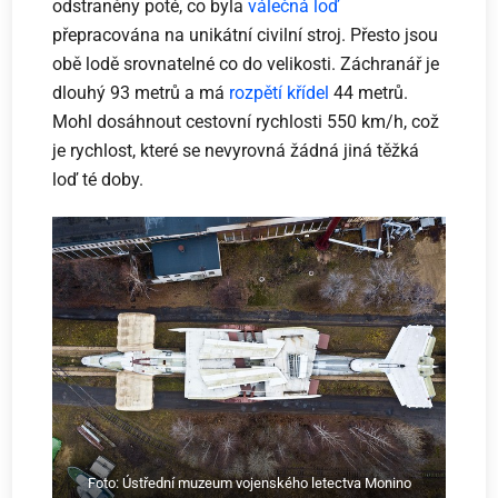
odstraněny poté, co byla
válečná loď
přepracována na unikátní civilní stroj. Přesto jsou
obě lodě srovnatelné co do velikosti. Záchranář je
dlouhý 93 metrů a má
rozpětí křídel
44 metrů.
Mohl dosáhnout cestovní rychlosti 550 km/h, což
je rychlost, které se nevyrovná žádná jiná těžká
loď té doby.
Foto: Ústřední muzeum vojenského letectva Monino