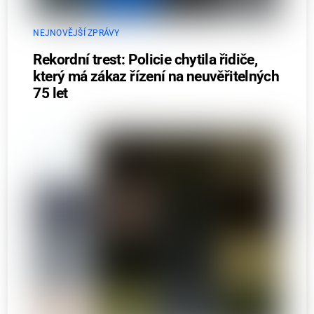
NEJNOVĚJŠÍ ZPRÁVY
Rekordní trest: Policie chytila řidiče,
který má zákaz řízení na neuvěřitelných
75 let