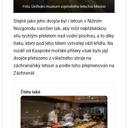
Foto: Ústřední muzeum vojenského letectva Monino
Stejně jako jeho dvojče byl i letoun v Nižním
Novgorodu navržen tak, aby ničil nepřátelskou
sílu rychlým přeletem nad vodní plochou, a to díky
tlaku, který pod jeho tělem vytvářejí obří křídla. Na
rozdíl od Kaspické mořské příšery však bylo její
dvojče přeřazeno z válečného stroje na
záchranářský letoun a podle toho přejmenován na
Záchranář.
Čtěte také