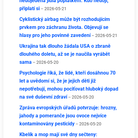
nedojedená jídla poplatkem. Kdo nedojí,
připlatí si
– 2026-05-21
Cyklistický airbag může být rozhodujícím
prvkem pro záchranu života. Objevují se
hlasy pro jeho povinné zavedení
– 2026-05-21
Ukrajina tak dlouho žádala USA o zbraně
dlouhého doletu, až se je naučila vyrábět
sama
– 2026-05-20
Psychologie říká, že lidé, kteří dosáhnou 70
let a uvědomí si, že je jejich děti již
nepotřebují, mohou pociťovat hluboký dopad
na své duševní zdraví
– 2026-05-20
Zpráva evropských úřadů potvrzuje: hrozny,
jahody a pomeranče jsou ovoce nejvíce
kontaminovány pesticidy
– 2026-05-20
Kbelík a mop mají své dny sečteny: