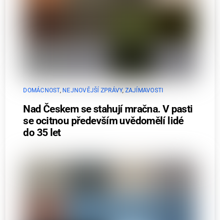
DOMÁCNOST
,
NEJNOVĚJŠÍ ZPRÁVY
,
ZAJÍMAVOSTI
Nad Českem se stahují mračna. V pasti
se ocitnou především uvědomělí lidé
do 35 let