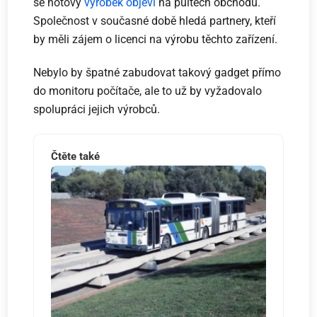
se hotový
výrobek objeví
na pultech obchodů.
Společnost v současné době hledá partnery, kteří
by měli zájem o licenci na výrobu těchto zařízení.
Nebylo by špatné zabudovat takový gadget přímo
do monitoru počítače, ale to už by vyžadovalo
spolupráci jejich výrobců.
Čtěte také