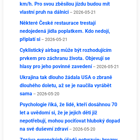
km/h. Pro svou zběsilou jízdu budou mít
vlastní pruh na dálnici
– 2026-05-21
Některé České restaurace trestají
nedojedená jídla poplatkem. Kdo nedojí,
připlatí si
– 2026-05-21
Cyklistický airbag může být rozhodujícím
prvkem pro záchranu života. Objevují se
hlasy pro jeho povinné zavedení
– 2026-05-21
Ukrajina tak dlouho žádala USA o zbraně
dlouhého doletu, až se je naučila vyrábět
sama
– 2026-05-20
Psychologie říká, že lidé, kteří dosáhnou 70
let a uvědomí si, že je jejich děti již
nepotřebují, mohou pociťovat hluboký dopad
na své duševní zdraví
– 2026-05-20
Zpráva evropských úřadů potvrzuje: hrozny,