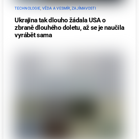
TECHNOLOGIE
,
VĚDA A VESMÍR
,
ZAJÍMAVOSTI
Ukrajina tak dlouho žádala USA o
zbraně dlouhého doletu, až se je naučila
vyrábět sama