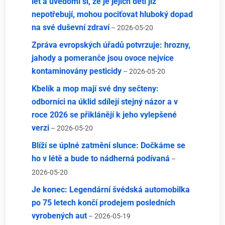
let a uvědomí si, že je jejich děti již
nepotřebují, mohou pociťovat hluboký dopad
na své duševní zdraví
– 2026-05-20
Zpráva evropských úřadů potvrzuje: hrozny,
jahody a pomeranče jsou ovoce nejvíce
kontaminovány pesticidy
– 2026-05-20
Kbelík a mop mají své dny sečteny:
odborníci na úklid sdílejí stejný názor a v
roce 2026 se přiklánějí k jeho vylepšené
verzi
– 2026-05-20
Blíží se úplné zatmění slunce: Dočkáme se
ho v létě a bude to nádherná podívaná
–
2026-05-20
Je konec: Legendární švédská automobilka
po 75 letech končí prodejem posledních
vyrobených aut
– 2026-05-19