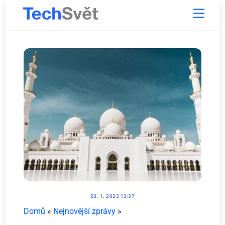
Skip
Menu
to
content
23. 1. 2023 13:37
Domů
»
Nejnovější zprávy
»