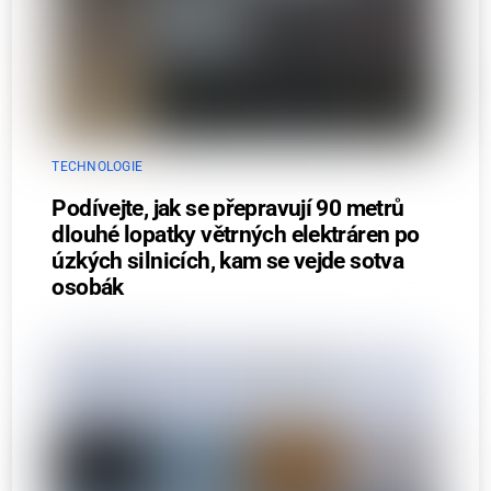
TECHNOLOGIE
Podívejte, jak se přepravují 90 metrů
dlouhé lopatky větrných elektráren po
úzkých silnicích, kam se vejde sotva
osobák